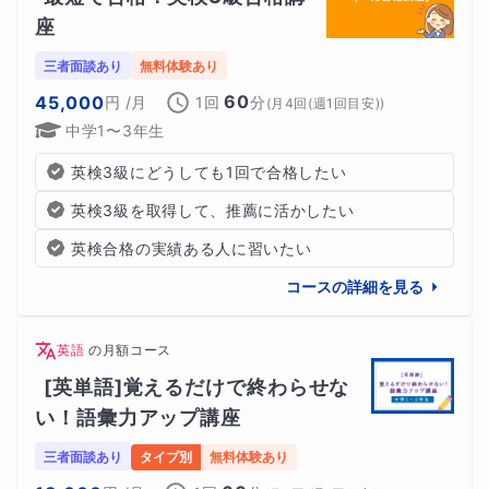
座
三者面談あり
無料体験あり
60
45,000
円
/月
1回
分
(
月4回(週1回目安)
)
中学1〜3年生
英検3級にどうしても1回で合格したい
英検3級を取得して、推薦に活かしたい
英検合格の実績ある人に習いたい
コースの詳細を見る
英語
の
月額コース
[英単語]覚えるだけで終わらせな
い！語彙力アップ講座
三者面談あり
タイプ別
無料体験あり