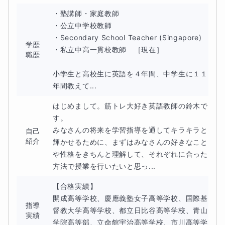
・塾講師・家庭教師

・公立中学校教師

・Secondary School Teacher (Singapore)

学歴
・私立中高一貫校教師　［現在］

職歴
小学生と高校生に英語を４年間、中学生に１１
年間教えて...
はじめまして。筋トレ大好き英語教師の鈴木で
す。

みなさんの将来を学習指導を通してキラキラと
自己
紹介
輝かせるために、まずはみなさんの好きなこと
や性格をきちんと理解して、それぞれに合った
方法で授業を行いたいと思っ...
【合格実績】

開成高等学校、慶應義塾女子高等学校、国際基
指導
督教大学高等学校、都立日比谷高等学校、青山
実績
学院高等部、立命館宇治高等学校、市川高等学