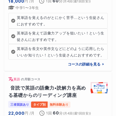
60
18,000
円
/月
1回
分
(
月4回(週1回目安)
)
中学1〜3年生
英単語を覚えるのがとにかく苦手...という生徒さん
におすすめです。
英単語を覚えて語彙力アップを狙いたい！という生
徒さんにおすすめです。
英単語を長文や英作文などにどのように応用したら
いいか知りたい！という生徒さんにおすすめです。
コースの詳細を見る
英語
の
月額コース
音読で英語の語彙力•読解力を高め
る基礎からのリーディング講座
三者面談あり
タイプ別
無料体験あり
60
22,000
円
/月
1回
分
(
月4回(週1回目安)
)