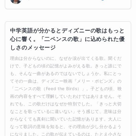
中学英語が分かるとディズニーの歌はもっと
心に響く。「二ペンスの歌」に込められた優
しさのメッセージ
理由は分からないのに、なぜか涙が出てくる歌。聞くだ
けで、子どもの頃の記憶がよみがえる歌。きっと誰にで
も、そんな一曲があるのではないでしょうか。私にとっ
てその一曲は、ディズニー映画『メリー・ポピンズ』の
「二ペンスの歌（Feed the Birds）」。子どもの頃、映
画の内容をすべて理解していたわけではありません。そ
れでも、この歌だけはなぜか特別でした。「きっと大切
なことを歌っているに違いない」そう感じて、意味は分
からなくても真剣に聞いていた記憶があります。大人に
なって歌詞の意味を知ると、その理由が少し分かるよう
になりました。この歌が伝えているのは、たとえ小さな