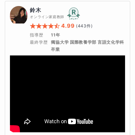
鈴木
オンライン家庭教師
4.99
(
443
件)
指導歴
11年
最終学歴
獨協大学 国際教養学部 言語文化学科 
卒業