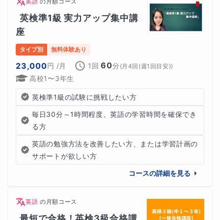
英語
の
月額コース
英検準1級 実力アップ集中講
座
タイプ別
無料体験あり
60
23,000
円
/月
1回
分
(
月4回(週1回目安)
)
高校1〜3年生
英検準1級の試験に挑戦したい方
毎日30分～1時間程度、英語の学習時間を確保でき
る方
英語の勉強方法を改善したい方、または学習計画の
サポートが欲しい方
コースの詳細を見る
英語
の
月額コース
最短で合格！英検3級合格講