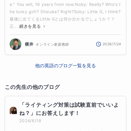
e." You will, 19 years from now.Noby: Really? Who's t
he lucky girl!? Shizuka? Right?Soby: Little G, I think?
最後に出てくるLittle Gとは何か分かるでしょうか？？
正...
続きを見る
横井
2026/7/24
オンライン家庭教師
他の
英語
のブログ一覧を見る
この先生の他のブログ
「ライティング対策は試験直前でいいよ
ね？」にお答えします！
2024/6/18