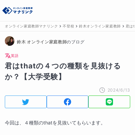
オンライン家庭教師マナリンク
不登校
鈴木オンライン家庭教師
君は
鈴木
 オンライン家庭教師
のブログ
英語
君はthatの４つの種類を見抜ける
か？【大学受験】
2024/6/13
今回は、４種類のthatを見抜いてもらいます。