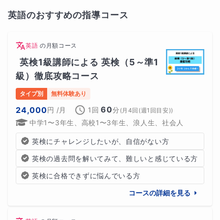
英語のおすすめの指導コース
英語
の
月額コース
英検1級講師による 英検（5～準1
級）徹底攻略コース
タイプ別
無料体験あり
60
24,000
円
/月
1回
分
(
月4回(週1回目安)
)
中学1〜3年生、高校1〜3年生、浪人生、社会人
英検にチャレンジしたいが、自信がない方
英検の過去問を解いてみて、難しいと感じている方
英検に合格できずに悩んでいる方
コースの詳細を見る