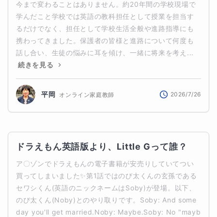
今まで変わることはありません。約20年間の学校現場で
学んだこと学校では英語の教科担任として授業を担当す
るだけでなく、担任として学校生活全般や進路指導にも
携わってきました。保護者の皆様と進路について何度も
話し合い、生徒の悩みに耳を傾け、一緒に将来を考え...
続きを見る
平岡
2026/7/26
オンライン家庭教師
ドラえもん英語版より、Little Gって誰？
ア〇ゾンでドラえもんの電子書籍が安売りしていてつい
買ってしまいました✨第1話ではのび太くんの玄孫である
セワシくん(英語のニックネームはSoby)が登場。以下、
のび太くん(Noby)とのやり取りです。Soby: And some
day you'll get married.Noby: Maybe.Soby: No "mayb