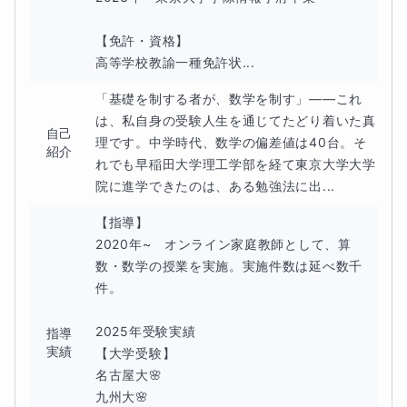
【免許・資格】

高等学校教諭一種免許状...
「基礎を制する者が、数学を制す」——これ
は、私自身の受験人生を通じてたどり着いた真
自己
理です。中学時代、数学の偏差値は40台。そ
紹介
れでも早稲田大学理工学部を経て東京大学大学
院に進学できたのは、ある勉強法に出...
【指導】

2020年~　オンライン家庭教師として、算
数・数学の授業を実施。実施件数は延べ数千
件。

2025年受験実績

指導
実績
【大学受験】

名古屋大🌸

九州大🌸
