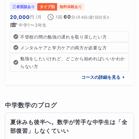
三者面談あり
タイプ別
無料体験あり
60
20,000
円
/月
1回
分
(
月4回(週1回目安)
)
中学1〜3年生
不登校の間の勉強の遅れを取り戻したい方
メンタルケアと学力ケアの両方が必要な方
勉強をしたいけれど、どこから始めればいいかわか
らない方
コースの詳細を見る
中学数学
のブログ
夏休みも後半へ。数学が苦手な中学生は「全
部復習」しなくていい