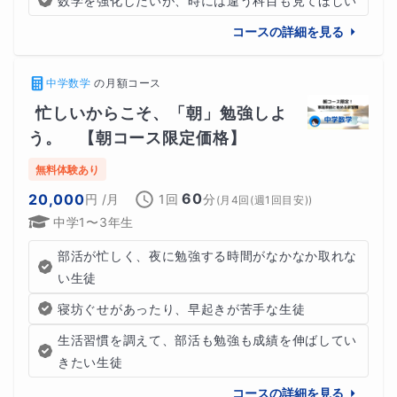
数学を強化したいが、時には違う科目も見てほしい
コースの詳細を見る
中学数学
の
月額コース
忙しいからこそ、「朝」勉強しよ
う。　【朝コース限定価格】
無料体験あり
60
20,000
円
/月
1回
分
(
月4回(週1回目安)
)
中学1〜3年生
部活が忙しく、夜に勉強する時間がなかなか取れな
い生徒
寝坊ぐせがあったり、早起きが苦手な生徒
生活習慣を調えて、部活も勉強も成績を伸ばしてい
きたい生徒
コースの詳細を見る