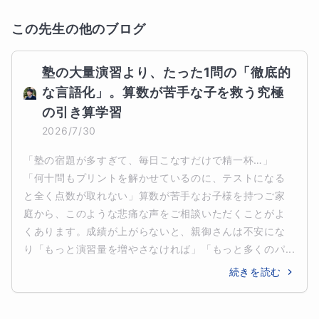
この先生の他のブログ
塾の大量演習より、たった1問の「徹底的
な言語化」。算数が苦手な子を救う究極
の引き算学習
2026/7/30
「塾の宿題が多すぎて、毎日こなすだけで精一杯…」 
「何十問もプリントを解かせているのに、テストになる
と全く点数が取れない」算数が苦手なお子様を持つご家
庭から、このような悲痛な声をご相談いただくことがよ
くあります。成績が上がらないと、親御さんは不安にな
り「もっと演習量を増やさなければ」「もっと多くのパ...
続きを読む