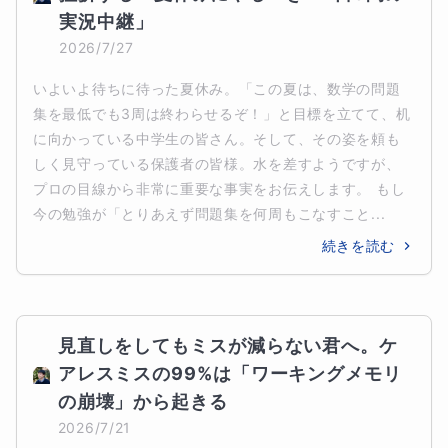
実況中継」
2026/7/27
いよいよ待ちに待った夏休み。「この夏は、数学の問題
集を最低でも3周は終わらせるぞ！」と目標を立てて、机
に向かっている中学生の皆さん。そして、その姿を頼も
しく見守っている保護者の皆様。水を差すようですが、
プロの目線から非常に重要な事実をお伝えします。 もし
今の勉強が「とりあえず問題集を何周もこなすこと...
続きを読む
見直しをしてもミスが減らない君へ。ケ
アレスミスの99%は「ワーキングメモリ
の崩壊」から起きる
2026/7/21