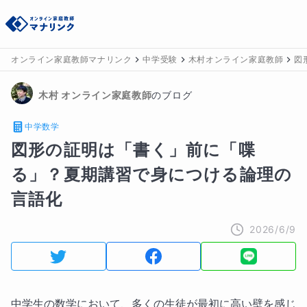
オンライン家庭教師マナリンク
中学受験
木村オンライン家庭教師
図
木村
 オンライン家庭教師
のブログ
中学数学
図形の証明は「書く」前に「喋
る」？夏期講習で身につける論理の
言語化
2026/6/9
中学生の数学において、多くの生徒が最初に高い壁を感じ