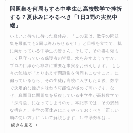
問題集を何周もする中学生は高校数学で挫折
する？夏休みにやるべき「1日3問の実況中
継」
いよいよ待ちに待った夏休み。「この夏は、数学の問題
集を最低でも3周は終わらせるぞ！」と目標を立てて、机
に向かっている中学生の皆さん。そして、その姿を頼も
しく見守っている保護者の皆様。水を差すようですが、
プロの目線から非常に重要な事実をお伝えします。 もし
今の勉強が「とりあえず問題集を何周もこなすこと」に
偏っているなら、その生徒は高校に入学した直後、数学
で決定的な挫折を味わう可能性が極めて高いです。な
ぜ、真面目に問題集を反復している中学生が高校数学で
「深海魚」になってしまうのか。本記事では、その残酷
な構造と、中学の夏休みにこそやっておくべき「正しい
脳の使い方」について解説します。1. 中学数学は...
続きを見る