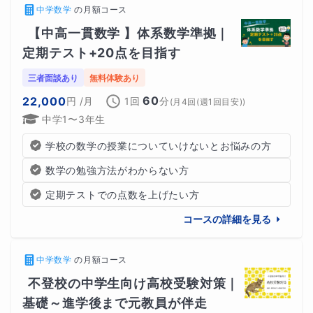
中学数学
の
月額コース
【中高一貫数学 】体系数学準拠｜
定期テスト+20点を目指す
三者面談あり
無料体験あり
60
22,000
円
/月
1回
分
(
月4回(週1回目安)
)
中学1〜3年生
学校の数学の授業についていけないとお悩みの方
数学の勉強方法がわからない方
定期テストでの点数を上げたい方
コースの詳細を見る
中学数学
の
月額コース
不登校の中学生向け高校受験対策｜
基礎～進学後まで元教員が伴走