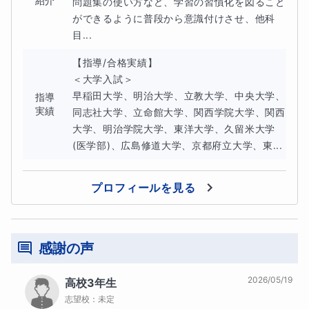
紹介
問題集の使い方など、学習の習慣化を図ること
れでおぼえる！日本史用語」(文英堂)もしくは「日本史
ができるように普段から意識付けさせ、他科
目...
100テーマ」(駿台文庫)のいずれかを使って土台を構築し
てください。
【指導/合格実績】

＜大学入試＞

最終的に共通テストで８割以上を目指す方にとっては必須
早稲田大学、明治大学、立教大学、中央大学、
指導
実績
同志社大学、立命館大学、関西学院大学、関西
講座となっています。
大学、明治学院大学、東洋大学、久留米大学
(医学部)、広島修道大学、京都府立大学、東...
ただし、
この講座は楽して点数を取る講座ではありませ
ん
。そのような小手先のテクニックを求めている方はこの
プロフィールを見る
授業は合いません。
【使用テキスト】
感謝の声
2026/05/19
教科書、共通テストや志望校の過去問、正誤問題集(生徒
高校3年生
志望校：
未定
によって使用するものが異なるので、初回体験授業時と面