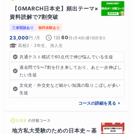
【GMARCH日本史】頻出テーマ×
資料読解で7割突破
三者面談あり
無料体験あり
60
23,000
円
/月
1回
分
(
月4回(週1回目安)
)
高校2・3年生、浪人生
共通テスト模試で60点代で伸び悩んでいる生徒
過去問で5〜7割を行き来しており、あと一歩伸ばし
たい生徒
文化史・外交史など細かい知識の取りこぼしが多い
生徒
コースの詳細を見る
日本史
の
月額コース
地方私大受験のための日本史～基