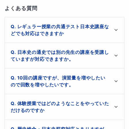
近年の大学入試ではマーク式の問題で出題されているとこ
よくある質問
ろが多くなりました。その時に合否を非常に分けるのが正
誤問題の正答率です。
正誤問題の正答率が上がらない理由
レギュラー授業の共通テスト日本史講座な
は何かあるのか？やり方がわからないのか？出題形式はど
どでも対応はできますか
のようになっているのか？正誤問題がどのように作られて
いるのか？
など、様々な視点で解析していかないといけま
対応はできますが、こちらは短期間で仕上げるコースと
日本史の通史では別の先生の講座を受講し
なります。正誤問題の攻略を中心に講義を行い、演習も
せん。正誤判定の仕方、知識に頼った回答、時期判定など
ていますが対応できますか。
行います。

の原因をしっかりと解明して指導していきたいと思いま
共通テストの本科、通常講座の「究極！日本史探究最強
問題なく対応できます。ただし、通常受講している授業
す。
伝説」でも正誤問題の対応はできますので、そちらで受
10回の講座ですが、演習量を増やしたい
とやり方は変わる可能性が高いと思いますので、そこに
講されている人は無理にこの講座を取る必要はありませ
ので回数を増やしたいです。
ついては気を付けてください。

この講座では、このような正誤問題で正答率が上がってい
ん。
普段の授業とは違う視点で授業を行いますので、成績が
ない受験生を対象に正誤問題の正答率の上げ方を伝授し、
別講座「日本史探究直前講座」で対応させていただきま
思ったほど上がらないのであれば受講を検討してくださ
体験授業ではどのようなことをやっていた
す(追加は２回ごとになります)。その際は授業の際に講
正しい正誤問題の解き方・考え方を指導していきます。是
い。短期間で飛躍的に正答率を向上できる講座です。
だけるのですか
師に申してください。

が非でも共通テストで８割以上を目指す受験生の皆様にと
直前講座では主に過去問などを素材に問題解説を行って
体験授業では、基本的に正誤問題の基本的な考え方のさ
ってはその実現をかなえる講座となっています。
いきます。
歴史総合・日本史探究対応とありますが、