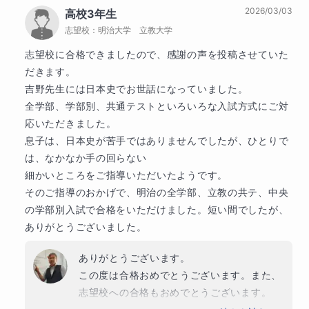
か、どれくらいの時間を行うか、まで指示を出します。
2026/03/03
高校3年生
があるなら地理や政治・経済になると思いま
志望校：
明治大学 立教大学
す。そのときはまたよろしくお願いいたしま
②小テスト：ほぼ毎回行います。共通テスト中心の問題
す
志望校に合格できましたので、感謝の声を投稿させていた
になるか、私大過去問を使用するかは生徒様の状況・志望
だきます。

校に応じて変わります。
吉野先生には日本史でお世話になっていました。

全学部、学部別、共通テストといろいろな入試方式にご対
応いただきました。

【授業報告について】
息子は、日本史が苦手ではありませんでしたが、ひとりで
は、なかなか手の回らない

マナリンク機能を使って報告します。内容など気になると
細かいところをご指導いただいたようです。

そのご指導のおかげで、明治の全学部、立教の共テ、中央
ころがございましたらマナリンクチャットを使って質問や
の学部別入試で合格をいただけました。短い間でしたが、
フォローをいたします
ありがとうございました。
返信はその日中に行いますが、仕事等の関係で翌日にずれ
ありがとうございます。

込むことがございます。そのあたりはご容赦ください
この度は合格おめでとうございます。また、
志望校への合格もおめでとうございます。
