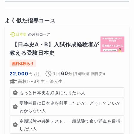
ができるところは可能な限り判別してください。あくまで
も判別していいのは、日本史の知識で判断できるかどうか
よく似た指導コース
です(
自分の勉強不足で△にするのは違いますのでご注意
ください
)。
日本史
の
月額コース
④授業時には自分で見つけた論拠と講師が解説した内容
【日本史A・B】入試作成経験者が
が合致するかどうか確認してください。正解してても
解説
教える受験日本史
と論拠が合致していなければ完全な正解とは思わないでく
無料体験あり
ださい
。
60
22,000
円
/月
1回
分
(
月4回(週1回目安)
)
高校1〜3年生、浪人生
【復習時の注意】
もっと日本史を好きになりたい人
受験科目に日本史を利用したいが、どうしていいか
①授業で論拠の解説をした個所を教科書などでチェック
わからない人
してください。本文だけでなく図版の説明文、欄外なども
定期試験や共通テスト、一般試験で良い得点を目指
気を付けてみてください。
したい人