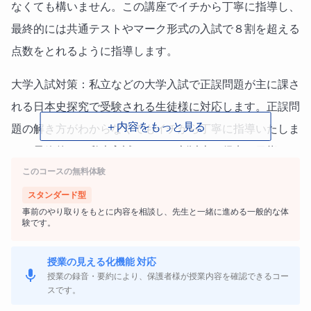
なくても構いません。この講座でイチから丁寧に指導し、
最終的には共通テストやマーク形式の入試で８割を超える
点数をとれるように指導します。
大学入試対策：私立などの大学入試で正誤問題が主に課さ
れる日本史探究で受験される生徒様に対応します。正誤問
＋内容をもっと見る
題の解き方がわからなくてもイチから丁寧に指導いたしま
す。最終的には私大入試で７～８割以上の得点を目指しま
このコースの無料体験
す。
スタンダード型
事前のやり取りをもとに内容を相談し、先生と一緒に進める一般的な体
験です。
【どのような講座か】
～正誤問題攻略のプロが直接指導！共通テスト・私大マー
授業の見える化機能 対応
授業の録音・要約により、保護者様が授業内容を確認できるコー
ク形式の日本史探究を効率よく最速攻略～
スです。