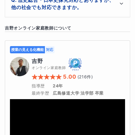
わりを行います。そのうえで、生徒様の現状を聞き、ど
他の社会でも対応できますか。
の形式で引っかかっているのか、どの単元が苦手かをヒ
将来的には、
国家試験や資格試験の正誤問題にも対応がで
アリングして今後の学習指針を立てていきたいと思いま
きるようになります
(他の国家試験問題でも吉野の正誤問
対応できるところはあります。ただし、公共・政治経済
す。

吉野
オンライン家庭教師について
については選択肢の作り方が歴史総合・日本史探究と異
題の考え方・解き方は活用できます)。なぜ対応できる
体験授業後に面談を行い、今後の指針と学習法を指導し
なるところもありますので、必ずしも使えるとは限りま
ます。

か、の理由も授業内でまとめていきたいと思います。実
せん。

なお、吉野の講座では他の講座については提案はさせて
授業の見える化機能
対応
際、吉野が専門学校の資格試験の試験を解いたときに、正
しかし、考え方などは大きく変わらないので、十分な効
いただきますが、無理に勧誘することはしませんので、
果は期待できると思います。
誤問題の解き方・考え方が普通に使えました。科目知識と
吉野
安心して受講してください。
オンライン家庭教師
問題を解くためのルールを押さえることで正答率が上がり
5.00
(
216
件)
ます。そこで、培ったものをこの講座で昇華していきたい
指導歴
24年
と思います。
最終学歴
広島修道大学 法学部 卒業
素材は歴史総合・日本史探究を使いますが、世界史探究や
公共・政治経済などにも対応ができます。こちらについて
は今後コースを作成予定となります。