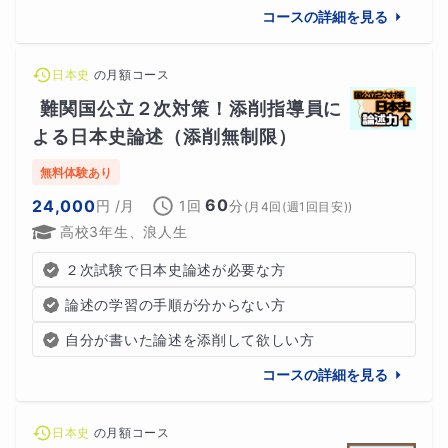
②
解答の論拠と考え方をもとに実戦問題を解いてくださ
コースの詳細を見る
い
。知識が不足している場合は、知識の補完も行ってくだ
さい。
日本史
の
月額コース
難関国公立２次対策！添削指導員に
③まとめたものと自分のサブノート、教科書などで再度
よる日本史論述（添削無制限）
チェックをしてください。それを暗唱して覚えるようにし
無料体験あり
ていきましょう。
60
24,000
円
/月
1回
分
(
月4回(週1回目安)
)
高校3年生、浪人生
【過去の講座実績】
２次試験で日本史論述が必要な方
論述の学習の手順が分からない方
・Ａさん：より上位の大学進学を目指すために正誤問題の
自分が書いた論述を添削して欲しい方
攻略受講(８割前後は取れていました)、
共通テスト本番で
コースの詳細を見る
88点
でした。特に回答の論拠の出し方、正誤問題の作ら
れ方など斬新な切り口を会得して知識の拡充に成功しまし
日本史
の
月額コース
た→結果、
東京外国語大学前期課程で合格を勝ち取りまし