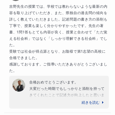
９・10 正誤問題の攻略実戦演習(追加授業で補充も可)
吉野先生の授業では、学校では教わらないような最新の内
容を取り上げていただき、また、県独自の過去問の傾向を
※最初の２・３回は主に正誤問題の基本的な考え方を中心
詳しく教えていただきました。記述問題の書き方の添削も
丁寧で、授業も楽しく分かりやすかったです。先生の著
に講義をします。その後、それらに関連した演習問題を解
書、1問1答もとても内容が良く、授業と合わせて「ただ覚
いていきます。
える社会科」ではなく「しっかり理解できる社会科」でし
た。

※
受講時期によって回数については習熟度によってばらつ
受験では社会が得点源となり、お陰様で第1志望の高校に
きがありますので、ご注意ください
合格できました。

感謝しております。ご指導いただきありがとうございまし
※生徒様の志望校によってカリキュラムの変更はございま
た。
す。
合格おめでとうございます。

大変だった時期でもしっかりと添削を持って
きてくれたことで記述力が向上したと思いま
【宿題・小テストについて】
す。

続きを読む
高校生活でも色々な試練はあるかもしれませ
①宿題：毎回課します。１日あたりでどこまでやるべき
んが、頑張ってください。もし、高校でご縁