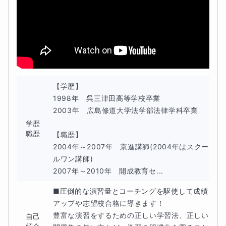
理系で歴史総合・日本史探究を選択している方も十分な効
果を発揮します。
７割以上の正答率は取れます！この講座
を受講すれば８割超えも夢ではありません！
この講座は特別講座のため、
10回完結
で仕上げる授業と
なります。なお、追加で演習をしたい方は追加していただ
【学歴】

いても構いません。
1998年　呉三津田高等学校卒業

授業の性質上、
75分授業
で行います。
2003年　広島修道大学法学部法律学科卒業

学歴
職歴
【職歴】

【対象となる生徒】
2004年～2007年　京進講師(2004年はスクー
ルワン講師)

2007年～2010年　開成教育セ...
共通テスト、私立入試などで日本史探究を受験されるすべ
ての生徒様を対象とします。この時点での成績については
■圧倒的な演習量とコーチングを駆使して成績
アップや志望校合格に導きます！

問いませんが、
日本史の通史知識は最低限持っていること
豊富な演習をするための正しい学習法、正しい
自己
が望ましい
です。もし、土台知識が怪しい人は「時代と流