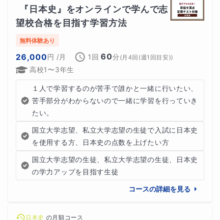
『日本史』をオンラインで学んで志
た
！
望校合格を目指す学習方法
次は君の番です！正誤問題の正答率が上がらない方は、こ
無料体験あり
の講座をぜひ受講してください。あなたの視点が大きく変
60
26,000
円
/月
1回
分
(
月4回(週1回目安)
)
わります！
高校1〜3年生
１人で学習するのが苦手で誰かと一緒に行いたい、
苦手部分がわからないので一緒に学習を行っていき
たい。
国立大学志望、私立大学志望の生徒で入試に日本史
を使用する方、日本史の点数を上げたい方
国立大学志望の生徒、私立大学志望の生徒、日本史
の学力アップを目指す生徒
コースの詳細を見る
日本史
の
月額コース