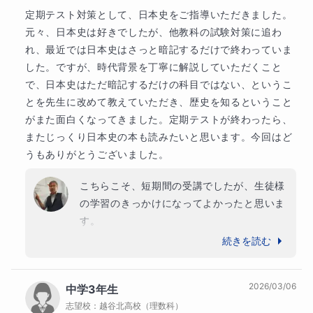
定期テスト対策として、日本史をご指導いただきました。
談である程度指針を立てます)、授業で使用しているサブ
元々、日本史は好きでしたが、他教科の試験対策に追わ
ノート、「差がつく問題と解き方 日本史」(旺文社)など
れ、最近では日本史はさっと暗記するだけで終わっていま
生徒の目標点に応じて使用する教材を選定します。
した。ですが、時代背景を丁寧に解説していただくこと
で、日本史はただ暗記するだけの科目ではない、というこ
とを先生に改めて教えていただき、歴史を知るということ
【授業進行予定】
がまた面白くなってきました。定期テストが終わったら、
またじっくり日本史の本も読みたいと思います。今回はど
１ 正誤問題の基本的な考え方・出題形式
うもありがとうございました。
２ 正誤問題の作られ方と関連性
こちらこそ、短期間の受講でしたが、生徒様
３ 正誤問題で注意すべき問題
の学習のきっかけになってよかったと思いま
４ 共通テスト型の正誤問題攻略演習
す。

もちろん、ここからがスタートラインです。
５ 私大マーク型の正誤問題攻略演習
続きを読む
まずは定期テストをしっかり頑張り、学習習
６ 二文章正誤問題の攻略演習
慣を定着させてください。また、７月以降で
７ 組み合わせ正誤問題の攻略演習
2026/03/06
中学3年生
受講される際はよろしくお願いいたします。
志望校：
越谷北高校（理数科）
８ 資料・史料を使った正誤問題の攻略演習