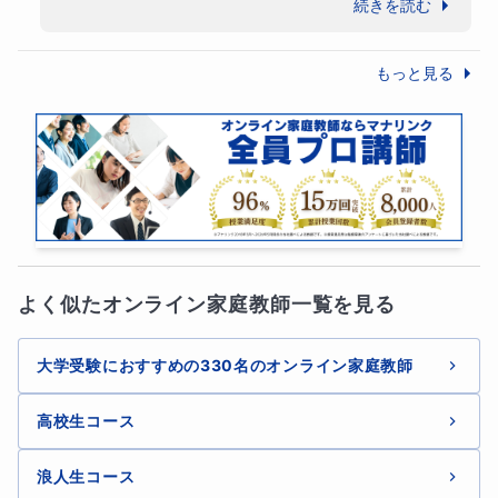
マナリンクで学んだことを大学でもしっかり
続きを読む
【予習時の注意】
と活かして頑張ってください。
もっと見る
①予習については、講義中心の場合は不要ですが、
演習
の指示を出している場合は指示された問題を解いたうえで
授業に臨んでください
。
②その際に、
解答の論拠については可能な限り提示して
おいてください
。授業時には論拠を自分の言葉で説明でき
るようにしておいてください。また、論拠については、自
よく似たオンライン家庭教師一覧を見る
分で提示しても構いませんし、教科書、史料集、図表、サ
ブノートなどを使って調べても構いません。
大学受験におすすめの330名のオンライン家庭教師
③
解答の論拠、あいまいな箇所については△をつけてお
高校生コース
いてください
。その問題についてはあいまいなまま解かな
いようにしてください。また、あいまいな箇所以外で判別
浪人生コース