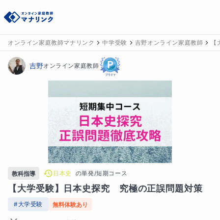
オンライン家庭教師マナリンク
中学受験
吉野オンライン家庭教師
【
吉野
オンライン家庭教師
日本史
の
単発/短期コース
教科指導
【大学受験】日本史探究　究極の正誤問題対策
#
大学受験
無料体験あり