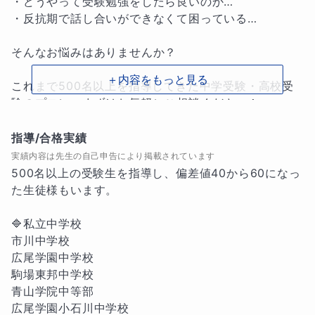
・どうやって受験勉強をしたら良いのか…

・反抗期で話し合いができなくて困っている…

そんなお悩みはありませんか？

＋内容をもっと見る
これまで500名以上を指導してきた中学受験・高校受
験のプロに、まずはお気軽にご相談ください！

皆さんのお悩みを解決いたします！

指導/合格実績
実績内容は先生の自己申告により掲載されています
🔷オーダーメイドのカリキュラム

500名以上の受験生を指導し、偏差値40から60になっ
お子様の現状を伺いながら、それぞれの成績や個性に
た生徒様もいます。

合わせて、志望校に向けた一人ひとりのカリキュラム
を作成し指導いたします。

🔷私立中学校

市川中学校

①教材選定

広尾学園中学校

使用するテキストは生徒様によって変わってきます
駒場東邦中学校

が、教科書準拠版や受験用の総合問題テキスト、ハイ
青山学院中等部

レベル問題集、進学塾で使用しているテキストなど
広尾学園小石川中学校
