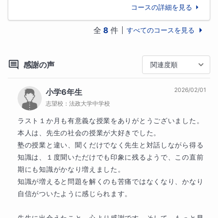
越ケ谷高校

コースの詳細を見る
志望校など進路に不安がある方も、お気軽にご相談く
幕張総合高校

ださい。将来の夢をかなえるために、どうするのが一
鎌ヶ谷高校

全
8
件
すべてのコースを見る
番近道なのかご提案します。いつでも進路指導や学習
木更津工業高専

相談を行います。
成田国際高校

感謝の声
越谷南高校

関連度順
春日部女子高校

保護者様へのメッセージ
国府台高校

2026/02/01
小学6年生
お子様の勉強を管理してあげたいけどなかなか時間が
津田沼高校

ないご家庭は、いつでもご相談ください。

志望校：
法政大学中学校
松戸国際高校

毎日お子様に宿題をやったのか確認するのは、ストレ
ラスト１か月も有意義な授業をありがとうございました。

春日部東高校

スが溜まりますよね。

本人は、先生の社会の授業が大好きでした。

検見川高校

保護者様のご希望をお伝えいただければ、それに沿っ
塾の授業と違い、聞くだけでなく先生と対話しながら得る
国分高校

た指導をこちらで行います。
知識は、１度聞いただけでも印象に残るようで、この直前
浦和北高校

期にも知識がかなり増えました。

習志野高校

生徒様へのメッセージ
船橋芝山高校

知識が増えると問題を解くのも苦痛ではなくなり、かなり
受験を控えて、なかなか相談する人もいなくて不安な
杉戸高校

自信がついたように感じられます。

ことも多いでしょう。

越谷総合技術高校

何でも相談していただければ、一緒に解決していきま
草加高校

先生に出会えたこと、心より感謝です。そして、もっと早