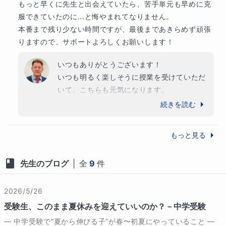
もっと早くに先生と出会えていたら、苦手単元も早めに克
服できていたのに...と悔やまれてなりません。

本番まで残り少ない時間ですが、最後まであきらめず頑張
りますので、サポートよろしくお願いします！
いつもありがとうございます！

いつも明るく楽しそうに授業を受けていただ
いて、こちらも元気になります。

受験まで残りあと僅かですので、悔いの残ら
続きを読む
ないように一緒に頑張りましょう。

体調だけは気をつけて、元気で走り切りまし
もっと見る
ょう！
先生のブログ
|
全
9
件
2026/5/26
受験生、このまま夏休みを迎えていいのか？－中学受験
― 中学受験で“夏から伸びる子”が春〜初夏にやっていること ―