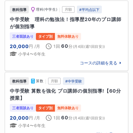
模擬試験や定期テストごとに三者面談を行い、現状の
芝浦工業大学柏高校

｜
理科(中学生)
月額
教科指導
#
平均点以下
報告とカリキュラムの見直し、進路指導と今後の学習
専修大学松戸高校

中学受験　理科の勉強法！指導歴20年のプロ講師
計画についてご提案を行います。

国際基督教大学高校

が個別指導
春日部共栄高校

日本大学習志野高校

三者面談あり
タイプ別
無料体験あり
🔷授業の進め方

八千代松陰高校

60
20,000
円
/月
1回
分
(
月4回(週1回目安)
)
【冒頭10分】

明治学院高校

小学4〜6年生
宿題の確認と前回授業の理解度確認。

昌平高校

コースの詳細を見る
東京学館浦安高校

▽

国府台女子学院高等部

浦和学院高校

｜
算数
月額
教科指導
#
中学受験
【講義と演習45分~75分】

花咲徳栄高校

その授業で進めていく予定の内容を順次理解できるま
中学受験 算数を強化 プロ講師の個別指導!【60分
千葉英和高校

で説明し、演習をして自分で解けるようになっている
授業】
千葉日本大学第一高校

かを確認。

実践学園高校

三者面談あり
タイプ別
無料体験あり
解けるようになったら応用問題にチャレンジ。

専修大学附属高校

60
20,000
円
/月
1回
分
(
月4回(週1回目安)
)
目黒日本大学高校

小学4〜6年生
★マンツーマン授業のため生徒様の理解度に合わせて
叡明高校
