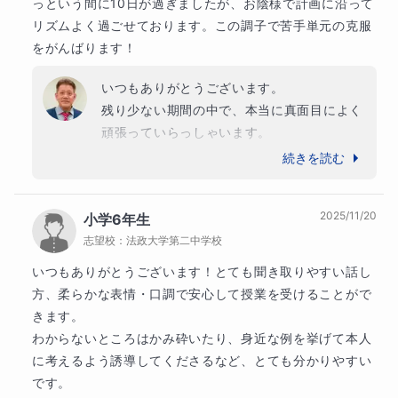
っという間に10日が過ぎましたが、お陰様で計画に沿って
2019〜2022年　学習アカデミー

上位国公立高校
2023〜2025年　個別指導WAM
リズムよく過ごせております。この調子で苦手単元の克服
埼玉県立春日部高等学校
埼玉県立不動岡高等学校
をがんばります！
埼玉県立越ケ谷高等学校
いつもありがとうございます。

他
12
校
すべて見る
残り少ない期間の中で、本当に真面目によく
中学校
頑張っていらっしゃいます。

難関校
苦手な分野も少しずつ自信がついてきている
続きを読む
市川中学校
東邦大学付属東邦中学校
広尾学園中学校
ようですし、この調子で最後まで悔いの残ら
早稲田佐賀中学校
ない受験にしていきましょう。

2025/11/20
小学6年生
風邪などが流行っていますので、体調管理に
上位校
志望校：
法政大学第二中学校
は気を付けて頑張りましょう。
大宮開成中学校
いつもありがとうございます！とても聞き取りやすい話し
他
27
校
すべて見る
方、柔らかな表情・口調で安心して授業を受けることがで
きます。

わからないところはかみ砕いたり、身近な例を挙げて本人
に考えるよう誘導してくださるなど、とても分かりやすい
です。
