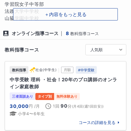
様々です。

学習院女子中等部

法政大学中学校

＋内容をもっと見る
②授業スピード

山脇学園中学校

授業スピードも生徒様ごとにオーダーメイドで進めま
麗澤中学校

す。何より、生徒様が嫌にならずに続けられるように
千葉日本大学第一中学校

オンライン指導コース
8
|
教科指導コース
伴走します。

創価中学校

日出学園中学校

教科指導コース
人気順
③宿題管理

独協埼玉中学校

授業がない日の家庭学習について、どの日に何を勉強
西武台千葉中学校

すればいいのか、生徒様と一緒に計画を立てます。

中村中学校

｜
社会(中学生)
月額
教科指導
#
中学受験
玉川学園中学部

中学受験 理科 ・社会！20年のプロ講師のオンラ
★指導科目だけではなく、すべての科目をいつどれく
明星中学校

イン家庭教師
らい勉強するのか、学校の宿題や試験に合わせてカリ
トキワ松学園中学校

キュラムを作ります。

三者面談あり
タイプ別
無料体験あり
🔷国立中学校

90
30,000
円
/月
1回
分
(
月4回(週1回目安)
)
★アプリで進捗状況を共有し、進めていく中で分から
東京大学教育学部附属中等教育学校

小学4〜6年生
ない問題があればチャットで質問も可能です。

コースの詳細を見る
🔷私立高校

④定期面談の実施

市川高校
