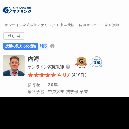
オンライン家庭教師マナリンク
中学受験
内海オンライン家庭教師
残り1枠
授業の見える化機能
対応
内海
オンライン家庭教師
4.97
(
419
件)
指導歴
20年
最終学歴
中央大学 法学部 卒業