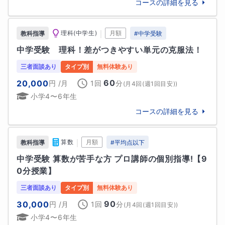
単元を進めていきます。学校や進学塾のように理解で
昭和学院高校

コースの詳細を見る
きていないのにどんどん先に進んでいくことはありま
東海大学付属浦安高校

せん。

浦和実業学園高校

｜
理科(中学生)
月額
教科指導
#
中学受験
東葉高校

★生徒様に合わせて必要な問題を選定しながら進めて
中学受験　理科！差がつきやすい単元の克服法！
関東第一高校

いくので、時間の無駄も省けます。

岩倉高校

三者面談あり
タイプ別
無料体験あり
秀明大学学校教師学部附属秀明八千代高校

60
20,000
円
/月
1回
分
(
月4回(週1回目安)
)
▽

東京学館船橋高校

小学4〜6年生
【最後5分】

コースの詳細を見る
その日の授業のまとめと宿題の提示。

🔷公立高校

船橋高校

｜
算数
月額
教科指導
#
平均点以下
★実は、成績が上がるかどうかは授業よりも宿題など
佐倉高校

の家庭学習が大切になります。授業は基本的に1科目週
中学受験 算数が苦手な方 プロ講師の個別指導!【9
千葉東高校

1回ですが、それ以外の週6日は家庭学習となるので、
0分授業】
薬園台高校

そこをいかに大切に活用するかで結果が変わってきま
越谷北高校

三者面談あり
タイプ別
無料体験あり
す。でもご心配はいりません、宿題管理もきっちりと
八千代高校

90
30,000
円
/月
1回
分
行います。

(
月4回(週1回目安)
)
船橋東高校

小学4〜6年生
不動岡高校
