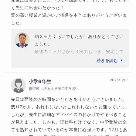
す。

草加南高校

く先生に出会いたかった！

やる気さえあれば、何も心配はいりません。

越谷西高校

質の高い授業と温かいご指導を本当にありがとうございま
一緒に計画を立てて頑張っていきましょう！
市立船橋高校

した。
松戸六実高校

草加東高校

約３ヶ月くらいでしたが、ありがとうござい
趣味
八千代東高校

ました。

旅行、阪神タイガース
実籾高校

最後の１ヶ月はかなり実力もつき、安定して
越谷東高校

過去問の点数も取れるようになっていまし
続きを読む
学歴
船橋二和高校

た。

【学歴】

松伏高校

難しい問題でも対応できるようになり、自信
1984年　船橋市立習志野台中学校卒業

船橋北高校

2025/12/11
小学6年生
を持って本番に向かえると思います。

1987年　中央大学杉並高校卒業

吉川美南高校

志望校：
法政大学第二中学校
本当に頑張ったと思いますし、ご家族のサポ
1991年　中央大学　法学部　法律学科卒業

船橋古和釜高校

ートもとても熱心でした。

先日は面談のお時間をいただきありがとうございました。

船橋法典高校
この受験はとても良い経験になったと思いま
残り2か月、あれもしないとこれもしないとと迷っていま
【職歴】

す。
高校
したが、先生に詳細なアドバイスのおかげでやるべきこと
1992〜2005年　株式会社　日新堂書店

難関国公立高校
が見えました。しかも、理社科だけでなく、中学受験の全
2006〜2018年　ITTO個別指導学院

千葉県立佐倉高等学校
船橋市立船橋高等学校
てを熟知されていているのが本当に心強いです。12月もあ
2018〜2019年　株式会社　セレモニー
