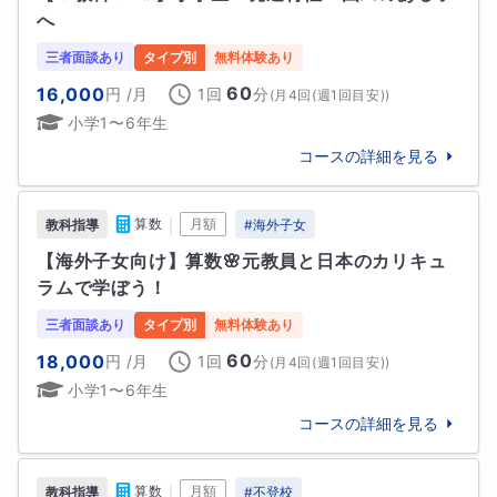
へ
三者面談あり
タイプ別
無料体験あり
✍『算数・数学』の指導について

60
16,000
円
/月
1回
分
(
月4回(週1回目安)
)
小学1〜6年生
算数授業の研究を行う小学校で勤務していました。具
体物などを用いて視覚でわかるサポートを有効に活用
コースの詳細を見る
したり、計算の仕方をことばで整理し、ルール化して
計算の手順を定着させたりすることで、基本的な知識
｜
算数
月額
教科指導
#
海外子女
理解・技能の力をつけていきます。

自分自身も数学の教科が一番得意で、公式の丸暗記で
【海外子女向け】算数🌸元教員と日本のカリキュ
はなく、なぜそうなるのかを理解しながら学習するこ
ラムで学ぼう！
との大切さを知っています。

三者面談あり
タイプ別
無料体験あり
60
18,000
円
/月
1回
分
(
月4回(週1回目安)
)
小学校1年生から始めたそろばん教室で、珠算連盟の県
小学1〜6年生
大会に毎年出場し、毎回メダルをもらっていました。
特に読み上げ暗算が得意で、県大会で優勝したことが
コースの詳細を見る
あります🥇✨そろばんで培った数の感覚を活かし、計
算の途中でつまずく原因を丁寧に見ていきます。

｜
算数
月額
教科指導
#
不登校