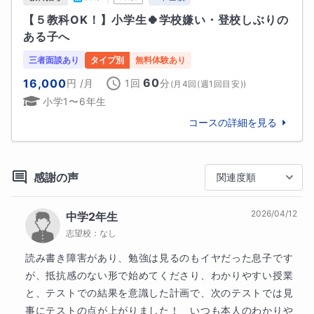
✍『英語』の指導について

【５教科OK！】小学生🍀学校嫌い・登校しぶりの
ある子へ
私は岐阜大学教育学部で「英語教育」を専攻していま
三者面談あり
タイプ別
無料体験あり
した。数学が得意なのに、なぜ英語教育専攻…？それ
60
16,000
円
/月
1回
分
は、英語で知れる世界が好きだからです。

(
月4回(週1回目安)
)
小学1〜6年生
海外の文化を知るって楽しいな、そこには私の知らな
コースの詳細を見る
い人や世界が広がっていて深く学びたい！と思ったの
です。大学では第二言語習得の研究や、小学校勤務時
代も外国語活動の指導法の研究をしていました。

感謝の声
関連度順
英語長文は、興味が湧いたり楽しいなと思える内容
で、楽しく学べる英語の授業を目指します。そのため
2026/04/12
中学2年生
に必要な、文法や単語の知識を学び、内容が読めるよ
志望校：
なし
うになるために勉強するサイクルを作っていきます。

読み書き障害があり、勉強は見るのもイヤだった息子です
✍数学・英語の授業の進め方

が、抵抗感のない形で始めてくださり、わかりやすい授業
と、テストでの結果を意識した計画で、次のテストでは見
・授業では、生徒さんの理解度に合わせて教材・スピ
事にテストの点が上がりました！　いつも本人のわかりや