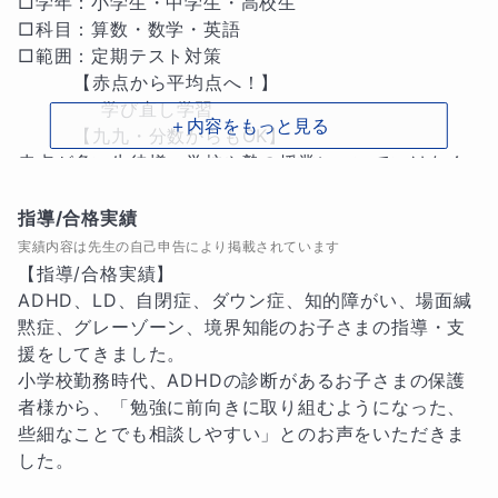
□学年：小学生・中学生・高校生

□科目：算数・数学・英語

□範囲：定期テスト対策

　　　【赤点から平均点へ！】

             学び直し学習

＋内容をもっと見る
　　　【九九・分数からもOK】　

赤点が多い生徒様、学校や塾の授業についていけなく
てお困りの生徒様も対応可能です。

指導/合格実績
これまで元小学校教諭として、特別支援学級や、不登
実績内容は先生の自己申告により掲載されています
校、発達特性(ADHD・LD・自閉症など)をお持ちのお
【指導/合格実績】

子さま、グレーゾーンや境界知能のお子さまの学び直
ADHD、LD、自閉症、ダウン症、知的障がい、場面緘
しを支援してきました。

黙症、グレーゾーン、境界知能のお子さまの指導・支
援をしてきました。

その経験を活かし、「文章問題を読むと混乱してしま
小学校勤務時代、ADHDの診断があるお子さまの保護
う」「途中式の立て方がわからない」「最後までやり
者様から、「勉強に前向きに取り組むようになった、
きるのが難しい」など、学びのつまずきや苦手・困難
些細なことでも相談しやすい」とのお声をいただきま
がある生徒さんにも、根気強く丁寧に寄り添います💪
した。
✨
