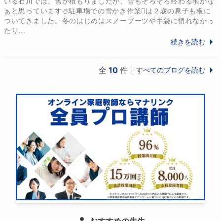
いる石川では、雪が積もりましたが、雪もそろそろ終わる頃かな
（特別支援学級で1年9か月勤務）

ぁと思っています⛄️駐車場での雪かき作業🪏は２歳の息子も板に
ついてきました。冬のはじめはスノーブーツや手袋に慣れなかっ
たり...
【免許・資格】

続きを読む
小学校教諭一種免許状

中学校教諭一種免許状　外国語(英語)

高等学校教諭一種免許状　外国語(英語)

全
10
件
すべてのブログを読む
全国珠算教育連盟　珠算検定　準初段(第250022号)

全国珠算教育連盟　暗算検定　準初段(第0014号)
おすすめの先生