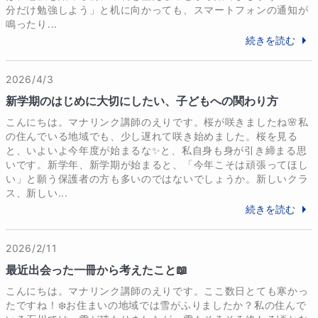
分だけ勉強しよう」と机に向かっても、スマートフォンの通知が
す。）

今後ともどうぞよろしくお願いいたします。
鳴ったり...
・恐竜や昆虫関連のNHK番組鑑賞（子どもが生まれて
続きを読む
から新しく加わった趣味です。全く興味がなかったの
に、今は肉食か草食か毒があるか、考えてしまいま
2026/4/3
す。）
新学期のはじめに大切にしたい、子どもへの関わり方
こんにちは。マナリンク講師のえりです。桜が咲きましたね🌸私
学歴
の住んでいる地域でも、少し遅れて咲き始めました。桜を見る
【学歴】

と、いよいよ今年度が始まるな✨と、私自身も身が引き締まる思
2011年3月　岐阜県立岐阜北高等学校普通科　卒業

いです。新学年、新学期が始まると、「今年こそは頑張ってほし
2011年4月　国立岐阜大学教育学部　学校教育教員養
い」と願う保護者の方も多いのではないでしょうか。新しいクラ
ス、新しい...
成課程英語教育講座　入学

続きを読む
2015年3月　国立岐阜大学教育学部　学校教育教員養
成課程英語教育講座　卒業

2026/2/11
【職歴】

最近出会った一冊から考えたこと📖
2015年～2018年　岐阜県公立小学校　教諭

こんにちは。マナリンク講師のえりです。ここ数日とても寒かっ
（担任として3年間勤務）

たですね！❄️お住まいの地域では雪がふりましたか？私の住んで
2019年～2021年　愛媛県公立小学校　非常勤講師
