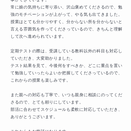
・学校をお休みしていたなどの期間があり学習範囲の
寧に共有してくださり、本当にありがとうご
常に娘の気持ちに寄り添い、沢山褒めてくださるので、勉
抜けがある

ざいます！

強のモチベーションが上がって、やる気も出てきました。

・診断はついていないが読む・書く・聞くのいずれか
書くことへの負担についても、お子さまに合
授業はとても分かりやすく、分からない所を分からないと
に苦手がある

った形を一緒に見つけながら、安心して学び
言える雰囲気を作ってくださっているので、きちんと理解
・集団の授業は合わないと感じ、個別にゆっくり進め
続けられるようサポートしてまいります。

して次へ進められています。

たい

これからも小さな成長を一つひとつ大切にし
・「自分はできない」と感じていて、自信を回復した
ながら、引き続き伴走していけたら嬉しいで
定期テストの際は、受講している教科以外の科目も対応し
い

す！

ていただき、大変助かりました。

今後ともよろしくお願いいたします。
テスト結果を見て、今後何をすべきか、どこに重点を置い
一人ひとりのペースや特性を大切にしながら、「でき
て勉強していったらよいか把握してくださっているので、
た！」という喜びを積み重ね、自信を育てる指導を大
これからの授業も楽しみです。

切にしています。不登校の経験があっても、発達特性
があっても、勉強がものすごく苦手でも、安心して学
また親への対応も丁寧で、いつも親身に相談にのってくだ
ぶことができる居場所づくりを心がけています。

さるので、とても頼りにしています。

部活に合わせてスケジュールも柔軟に対応していただき、
お子さんの気持ちを尊重し、前向きに学ぶ姿勢を育て
ありがとうございます。

たいご家庭にぴったりです。
