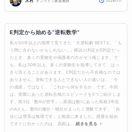
木村
2026/7/7
オンライン家庭教師
E判定から始める“逆転数学”
私が30年以上の指導で見てきた「大逆転劇 BEST3」「も
う間に合わないかもしれない…」模試の判定がE判定だっ
たとき、多くの受験生や保護者の方がそう感じます。で
も、私は30年以上、多くの受験生を指導してきて、はっ
きり言えることがあります。E判定だから不合格なのでは
ありません。逆転できる人とできない人の違いは、「今
の成績」ではなく、「これから何をするか」です。今回
は、実際にあった逆転合格のエピソードを3つご紹介しま
す。第3位「数Ⅲが苦手」…原因は数Ⅰにあった高校3年生
のAさん。数Ⅲの微分・積分がまったく理解できず、「自
分には理系は無理です」と相談に来ました。授業を始め
てすぐに分かったのは、原因は...
続きを見る