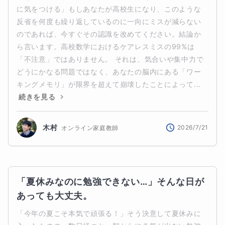
に気をつける」もしあなたが高校生になり、このような
反省を何度も繰り返しているのに一向にミスが減らない
のであれば、今すぐその認識を改めてください。結論か
ら言います。高校数学におけるケアレスミスの99%は
「不注意」ではありません。 それは、気合いや集中力で
どうにかなる問題ではなく、あなたの脳内にある「ワー
キングメモリ」が限界を超えて崩壊したことによって...
続きを見る
木村
2026/7/21
オンライン家庭教師
「夏休みなのに勉強できない…」そんな日が
あっても大丈夫。
「今年の夏こそ本気で頑張る！」そう決意して夏休みに