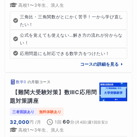
高校1〜3年生、浪人生
三角比・三角関数がとにかく苦手！一から学び直し
たい！
公式を覚えても使えない…解き方の流れが分からな
い！
応用問題にも対応できる数学力をつけたい！
コースの詳細を見る
数学3
の
月額コース
【難関大受験対策】数ⅢC応用問
題対策講座
三者面談あり
無料体験あり
60
32,000
円
/月
1回
分
(
月4回(週1回目安)
)
高校1〜3年生、浪人生