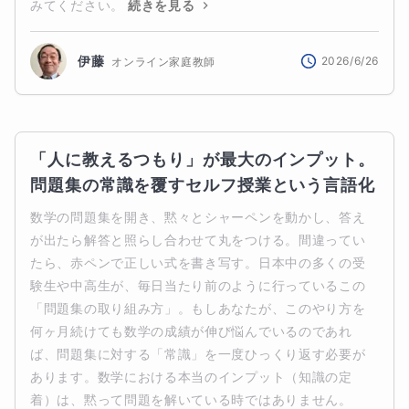
みてください。
続きを見る
伊藤
2026/6/26
オンライン家庭教師
「人に教えるつもり」が最大のインプット。
問題集の常識を覆すセルフ授業という言語化
数学の問題集を開き、黙々とシャーペンを動かし、答え
が出たら解答と照らし合わせて丸をつける。間違ってい
たら、赤ペンで正しい式を書き写す。日本中の多くの受
験生や中高生が、毎日当たり前のように行っているこの
「問題集の取り組み方」。もしあなたが、このやり方を
何ヶ月続けても数学の成績が伸び悩んでいるのであれ
ば、問題集に対する「常識」を一度ひっくり返す必要が
あります。数学における本当のインプット（知識の定
着）は、黙って問題を解いている時ではありません。