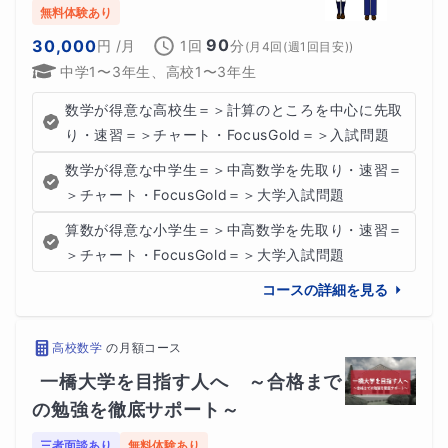
無料体験あり
90
30,000
円
/月
1回
分
(
月4回(週1回目安)
)
中学1〜3年生、高校1〜3年生
数学が得意な高校生＝＞計算のところを中心に先取
り・速習＝＞チャート・FocusGold＝＞入試問題
数学が得意な中学生＝＞中高数学を先取り・速習＝
＞チャート・FocusGold＝＞大学入試問題
算数が得意な小学生＝＞中高数学を先取り・速習＝
＞チャート・FocusGold＝＞大学入試問題
コースの詳細を見る
高校数学
の
月額コース
一橋大学を目指す人へ　～合格まで
の勉強を徹底サポート～
三者面談あり
無料体験あり