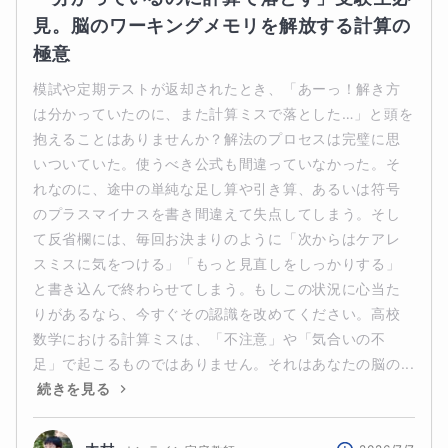
見。脳のワーキングメモリを解放する計算の
極意
模試や定期テストが返却されたとき、「あーっ！解き方
は分かっていたのに、また計算ミスで落とした…」と頭を
抱えることはありませんか？解法のプロセスは完璧に思
いついていた。使うべき公式も間違っていなかった。そ
れなのに、途中の単純な足し算や引き算、あるいは符号
のプラスマイナスを書き間違えて失点してしまう。そし
て反省欄には、毎回お決まりのように「次からはケアレ
スミスに気をつける」「もっと見直しをしっかりする」
と書き込んで終わらせてしまう。もしこの状況に心当た
りがあるなら、今すぐその認識を改めてください。高校
数学における計算ミスは、「不注意」や「気合いの不
足」で起こるものではありません。それはあなたの脳の...
続きを見る