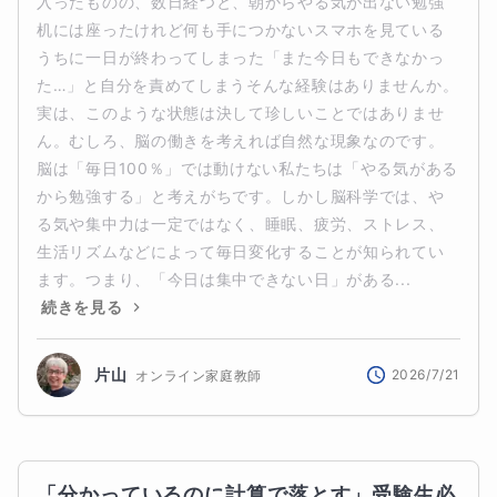
入ったものの、数日経つと、朝からやる気が出ない勉強
机には座ったけれど何も手につかないスマホを見ている
うちに一日が終わってしまった「また今日もできなかっ
た…」と自分を責めてしまうそんな経験はありませんか。
実は、このような状態は決して珍しいことではありませ
ん。むしろ、脳の働きを考えれば自然な現象なのです。
脳は「毎日100％」では動けない私たちは「やる気がある
から勉強する」と考えがちです。しかし脳科学では、や
る気や集中力は一定ではなく、睡眠、疲労、ストレス、
生活リズムなどによって毎日変化することが知られてい
ます。つまり、「今日は集中できない日」がある...
続きを見る
片山
2026/7/21
オンライン家庭教師
「分かっているのに計算で落とす」受験生必