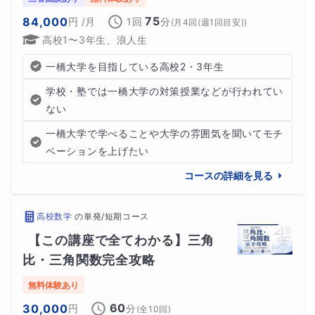
75
84,000
円
/月
1回
分
(
月4回(週1回目安)
)
高校1〜3年生、浪人生
一橋大学を目指している高校2・3年生
学校・塾では一橋大学の対策授業などが行われてい
ない
一橋大学で学べることや大学の雰囲気を聞いてモチ
ベーションを上げたい
コースの詳細を見る
高校数学
の
単発/短期コース
【この講座で全てわかる】三角
比・三角関数完全攻略
無料体験あり
60
30,000
円
分
(全
10
回)