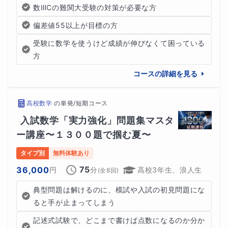
数ⅢCの難関大受験の対策が必要な方
偏差値55以上が目標の方
受験に数学を使うけど成績が伸びなくて困っている
方
コースの詳細を見る
高校数学
の
単発/短期コース
入試数学「実力強化」問題集マスタ
ー講座〜１３００題で掴む夏〜
タイプ別
無料体験あり
75
36,000
円
分
高校3年生、浪人生
(全
8
回)
典型問題は解けるのに、模試や入試の初見問題にな
ると手が止まってしまう
記述式試験で、どこまで書けば点数になるのか分か