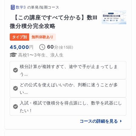
数学3
の
単発/短期コース
【この講座ですべて分かる】数Ⅲ
微分積分完全攻略
タイプ別
無料体験あり
60
45,000
円
分
(全
15
回)
高校1〜3年生、浪人生
積分計算が複雑すぎて、途中で手が止まってしま
う…
どの公式を使えばいいのか、判断に迷うことが多
い…
入試・模試で微積分を得点源にし、数学を武器にし
たい！
コースの詳細を見る