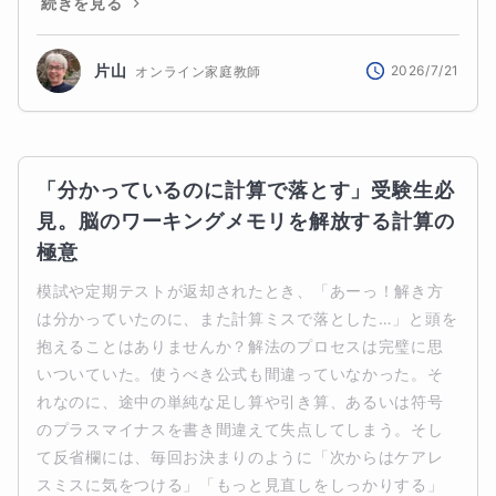
続きを見る
片山
2026/7/21
オンライン家庭教師
「分かっているのに計算で落とす」受験生必
見。脳のワーキングメモリを解放する計算の
極意
模試や定期テストが返却されたとき、「あーっ！解き方
は分かっていたのに、また計算ミスで落とした…」と頭を
抱えることはありませんか？解法のプロセスは完璧に思
いついていた。使うべき公式も間違っていなかった。そ
れなのに、途中の単純な足し算や引き算、あるいは符号
のプラスマイナスを書き間違えて失点してしまう。そし
て反省欄には、毎回お決まりのように「次からはケアレ
スミスに気をつける」「もっと見直しをしっかりする」