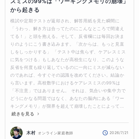
スミスの99%は「ワーキングメモリの崩壊」
から起きる
模試や定期テストが返却され、解答用紙を見た瞬間に
「うわっ、解き方は合ってたのにこんなところで間違え
てる！」と頭を抱える。そして、反省欄には毎回お決ま
りのようにこう書き込みます。「次からは、もっと見直
しをしっかりする」 「テスト中は焦らず、ケアレスミス
に気をつける」もしあなたが高校生になり、このような
反省を何度も繰り返しているのに一向にミスが減らない
のであれば、今すぐその認識を改めてください。結論か
ら言います。高校数学におけるケアレスミスの99%は
「不注意」ではありません。 それは、気合いや集中力で
どうにかなる問題ではなく、あなたの脳内にある「ワー
キングメモリ」が限界を超えて崩壊したことによって...
続きを見る
木村
2026/7/21
オンライン家庭教師