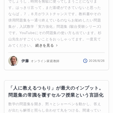
でしょうし，時間を無駄に使ってしまうことになりま
す。はっきり言って，まだ基礎ができていないと思った
ならば，７，８月がラストチャンスです。教科書やその
傍用問題集を一通り終えているのならお勧めしたい問題
集が，入試数学「実力強化」問題集 (駿台受験シリーズ)
です。YouTubeにその問題集の使い方も出ています。杉
山先生がすごくいいことをおっしゃってます。一度見て
みてください。
続きを見る
伊藤
2026/6/26
オンライン家庭教師
「人に教えるつもり」が最大のインプット。
問題集の常識を覆すセルフ授業という言語化
数学の問題集を開き、黙々とシャーペンを動かし、答え
が出たら解答と照らし合わせて丸をつける。間違ってい