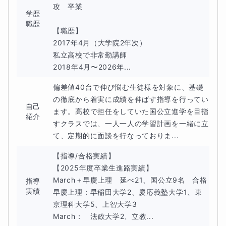
攻　卒業

学歴
職歴
【職歴】

2017年4月（大学院2年次）

私立高校で非常勤講師

2018年4月〜2026年...
偏差値40台で伸び悩む生徒様を対象に、基礎
の徹底から着実に成績を伸ばす指導を行ってい
自己
ます。高校で担任をしていた国公立進学を目指
紹介
すクラスでは、一人一人の学習計画を一緒に立
て、定期的に面談を行なっておりま...
【指導/合格実績】

【2025年度卒業生進路実績】

March＋早慶上理　延べ21、国公立9名　合格

指導
実績
早慶上理：早稲田大学2、慶応義塾大学1、東
京理科大学5、上智大学3

March：　法政大学2、立教...