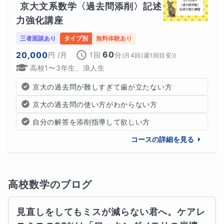
京大文系数学〈過去問添削〉記述
力強化講座
三者面談あり
タイプ別
無料体験あり
60
20,000
円
/月
1回
分
(
月4回(週1回目安)
)
高校1〜3年生、浪人生
京大の過去問が難しすぎて歯が立たない方
京大の過去問の使い方がわからない方
自分の解答を添削指導して欲しい方
コースの詳細を見る
高校数学
のブログ
見直しをしてもミスが減らない君へ。ケアレ