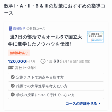
数学I・A・II・B & IIIの対策におすすめの指導コ
ース
高校数学
の
月額コース
週7日の部活でもオール5で国立大
学に進学したノウハウを伝授!
無料体験あり
60
120,000
円
/月
1回
分
(
月4回(週1回目安)
)
高校1〜3年生
定期テストで満点を目指す方
推薦での大学進学を考えたい方
学校の授業について行けていない方
コースの詳細を見る