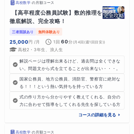
高校数学
の
月額コース
【高卒程度公務員試験】数的推理を
徹底解説、完全攻略！
三者面談あり
無料体験あり
60
25,000
円
/月
1回
分
(
月4回(週1回目安)
)
高校2・3年生、浪人生
解説ページは理解出来るけど、過去問は全くできな
い。問題文から式を立てることが出来ない・・・。
国家公務員、地方公務員、消防官、警察官に絶対な
る！！！という熱い気持ちを持っている方
式の作り方から分かりやすく教えてくれる、自分の
力に合わせて指導をしてくれる先生を探している方
コースの詳細を見る
高校数学
の
月額コース