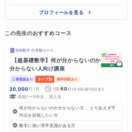
プロフィールを見る
この先生のおすすめコース
高校数学
の
月額コース
【超基礎数学】何が分からないのか
分からない人向け講座
三者面談あり
タイプ別
無料体験あり
60
20,000
円
/月
1回
分
(
月4回(週1回目安)
)
高校1〜3年生、浪人生
何が分からないのか分からない方 、とりあえず平
均点を目指したい方
数学に強い苦手意識がある方