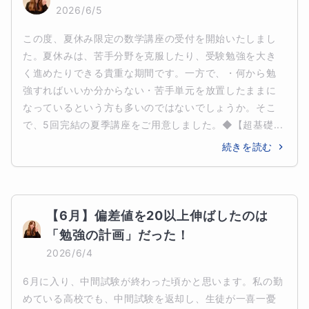
2026/6/5
この度、夏休み限定の数学講座の受付を開始いたしまし
た。夏休みは、苦手分野を克服したり、受験勉強を大き
く進めたりできる貴重な期間です。一方で、・何から勉
強すればいいか分からない・苦手単元を放置したままに
なっているという方も多いのではないでしょうか。そこ
で、5回完結の夏季講座をご用意しました。◆【超基礎...
続きを読む
【6月】偏差値を20以上伸ばしたのは
「勉強の計画」だった！
2026/6/4
6月に入り、中間試験が終わった頃かと思います。私の勤
めている高校でも、中間試験を返却し、生徒が一喜一憂