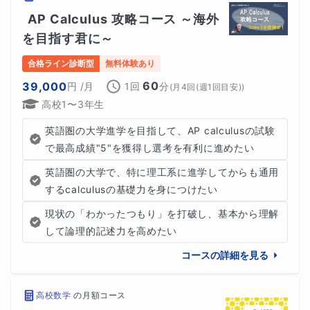
AP Calculus 攻略コース ～海外
を目指す君に～
合格ライン診断型
無料体験あり
60
39,000
円
/月
1回
分
(
月4回(週1回目安)
)
高校1〜3年生
英語圏の大学進学を目指して、AP calculusの試験
で最高成績"5"を獲得し選考を有利に進めたい
英語圏の大学で、特に理工系に進学してからも通用
するcalculusの基礎力を身につけたい
現状の「わかったつもり」を打破し、基本から理解
して論理的記述力を高めたい
コースの詳細を見る
高校数学
の
月額コース