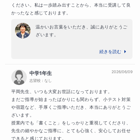
っかり指導しますので安心してくださいね！

上位校
ください。私は一歩踏み出すことから、本当に受講して良
公文国際学園中等部
かったなと感じております。
◆授業の流れ◆

中堅校
温かいお言葉をいただき、誠にありがとうご
桜美林中学校
生徒さまとのコミュニケーションを大切にします。ま
ざいます。

た生徒さまが主体的に学び、伸ばせるようサポートし
その他
ています。

横浜創英中学校
大学受験制度は年々変化しており、保護者様
続きを読む
専門学校
にとっても不安や戸惑いを感じられる場面が
リスニングや速読、英単語テストのウォーミングアッ
多いかと思います。そのような中で、少しで
その他
プで頭を柔らかく、集中力とテンポを上げながら、本
2026/06/09
中学1年生
も安心して進路を考えていただけるよう、お
グレッグ外語専門学校横浜校
イムス横浜国際看護専門学校
日のターゲット攻略をしっかり演習します。発音や語
志望校：
なし
子様の現状や目標に合わせて、英検対策から
彙や文法などの基礎力の定着を図り、四技能をバラン
アイム湘南理容美容専門学校
カワイ音楽学園
受験制度・学習計画まで丁寧にサポートする
スよく伸ばすことを重視しています。

平岡先生、いつも大変お世話になっております。

ことを大切にしております。

まだご指導が始まったばかりにも関わらず、小テスト対策
・信頼関係を築き、読む、書く、考える、伝え合うを
や宿題など、手厚くご指導いただき、本当にありがとうご
たくさん積むこと

また、日頃よりご家庭でも真剣にお子様を支
ざいます。

・構造を知り、言語を読むスイッチを変換すること

えてくださっているからこそ、この数か月で
授業内でも「書くこと」をしっかりと重視してくださり、
・視野を広げること

着実な成長につながっているのだと感じてお
先生の細やかなご指導に、とても心強く、安心してお任せ
ります。

できると感じております。
