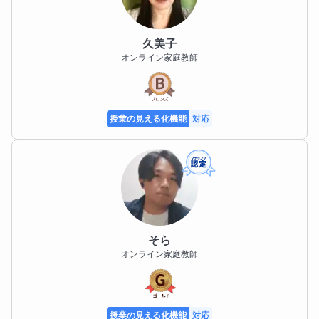
っています。

久美子
英検の取得級は、神奈川県の高校入試や私立高校入試
オンライン家庭教師
において評価対象となる場合もあり、早い段階から計
画的に取り組むことが重要です。

「とりあえず受ける」のではなく、お子さまの学力や
進路を踏まえた受験時期・級の選択についてもご相談
授業の見える化機能
対応
に応じています。

また、部活動や習い事で忙しいお子さまが多い中、学
習時間の確保は大きな課題です。

ご家庭のご負担をできるだけ軽減しながら、限られた
時間で成果を出すために、優先順位を明確にした学習
計画を立てています。

そら
無理な詰め込みではなく、継続できる学習リズムを重
オンライン家庭教師
視しています。

指導では、「できなかったこと」よりも「前よりでき
授業の見える化機能
対応