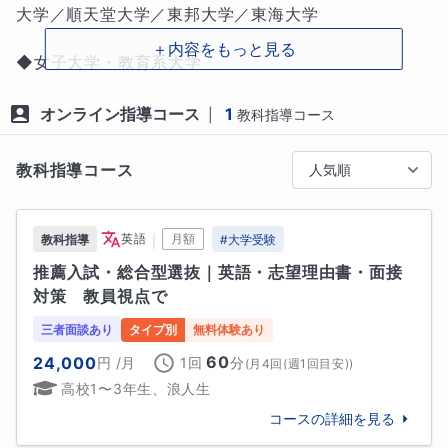
大学／順天堂大学／東邦大学／東海大学

・学び方、立ち止まる場所も進むペースも千差万別　

＋内容をもっと見る
・英語は暗記ではない　

◆女子大学・教育系大学

・英語を理解し、英語を使い、できることを広げる

日本女子大学／昭和女子大学／実践女子大学／清泉女
子大学／共立女子大学／フェリス女学院大学／東洋英
オンライン指導コース
1
|
教科指導コース
　これらを大切にして授業を行っております。

和女学院大学／鎌倉女子大学／相模女子大学

（※集団の授業形式では取り戻せない分野がありますよ
教科指導コース
人気順
ね。そこを見つけ丁寧に指導しますのでご安心くださ
◆中堅・地域・専門系大学

い😊）

神奈川大学／神奈川工科大学／関東学院大学／産業能
率大学／玉川大学／文教大学／武蔵野大学／立正大学
｜
英語
月額
教科指導
#
大学受験
／和光大学／帝京大学／帝京平成大学／鶴見大学／東
推薦入試・総合型選抜｜英語・志望理由書・面接
★元教員の強みを活かしたオリジナル問題★

海大学／東京国際大学／湘南医療大学／松蔭大学／松
対策　教員視点で
陰横浜大学／多摩大学／田園調布学園大学／横浜創英
・定期テスト対策(中間・期末・学年末)

大学／桜美林大学／亜細亜大学

三者面談あり
タイプ別
無料体験あり
・実力テスト対策

60
24,000
円
/月
1回
分
(
月4回(週1回目安)
)
◆その他・医療・看護・地域系大学

高校1〜3年生、浪人生
それらの出題傾向を分析したオリジナル問題を使いま
順天堂大学／湘南医療大学　ほか多数
す。

コースの詳細を見る
大学
私は元教員として、ほぼ毎学期複数学年の定期試験を