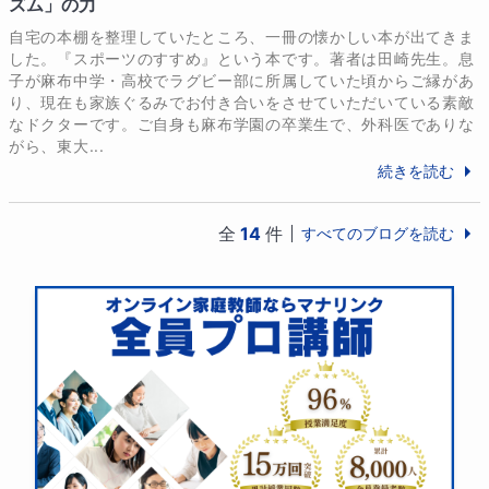
ズム」の力
私は、英検対策・神奈川県高校入試対策・私立高校入
試対策を軸に、お子さま一人ひとりの状況に合わせた
自宅の本棚を整理していたところ、一冊の懐かしい本が出てきま
した。『スポーツのすすめ』という本です。著者は田崎先生。息
指導を行っています。

子が麻布中学・高校でラグビー部に所属していた頃からご縁があ
現在は都内の大手進学塾にて、最新の入試情報の収集
り、現在も家族ぐるみでお付き合いをさせていただいている素敵
や私立高校入試指導にも携わっており、公立・私立の
なドクターです。ご自身も麻布学園の卒業生で、外科医でありな
両面から進路を見据えたアドバイスが可能です。

がら、東大...
続きを読む
また、これまで私立高校で14年間英語指導に携わって
きました。

全
14
件
すべてのブログを読む
日々の授業だけでなく、定期試験の作成や成績分析、
進路指導を通して、「どの力が高校入学後に本当に必
要になるのか」を現場で見てきました。

その経験を活かし、目先の点数や合格だけでなく、高
校進学後も伸び続ける英語力の土台づくりを大切にし
ています。

英検対策では、級ごとに求められる力を明確にし、語
彙・文法の基礎から、リーディング、リスニング、ラ
イティングまでをバランスよく指導します。
