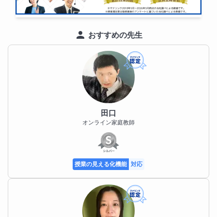
特にライティングは、自己流になりやすく、評価基準
が分からないまま学習が進んでしまうケースが多い分
野です。

おすすめの先生
採点基準を意識した指導を行い、「何を書けば点にな
るのか」「どうすれば減点されにくいのか」を具体的
に示します。

神奈川県の高校入試は、問題量が多く、処理スピード
と読解力が求められるのが大きな特徴です。

単語や文法を覚えているだけでは得点につながらず、
田口
「限られた時間内で正確に読み取り、判断する力」が
オンライン家庭教師
必要になります。

授業では、基礎力の定着に加え、入試本番を見据えた
演習や時間配分の指導も行っています。

授業の見える化機能
対応
さらに、都内私立高校入試についても、大手塾での指
導経験と最新情報をもとに対応しています。

学校ごとの出題傾向や求められるレベルを踏まえ、公
立・私立どちらの進路にも柔軟に対応できる指導を行