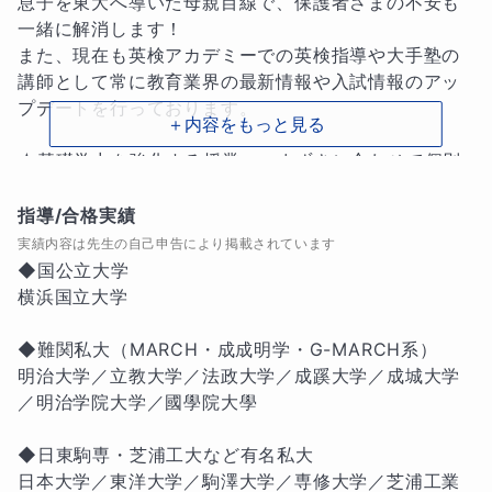
息子を東大へ導いた母親目線で、保護者さまの不安も
一緒に解消します！

また、現在も英検アカデミーでの英検指導や大手塾の
講師として常に教育業界の最新情報や入試情報のアッ
プデートを行っております。

＋内容をもっと見る
★基礎学力を強化する授業　つまずきに合わせて個別
最適化します★

指導/合格実績
・be動詞でつまずいた…

実績内容は先生の自己申告により掲載されています
・時制でつまずいた…

◆国公立大学

・日本語の理解力が足りなかった…

横浜国立大学

・語彙力をつける方法が分からない…

◆難関私大（MARCH・成成明学・G-MARCH系）

語学はそのちょっとしたつまずきをクリアすることで
明治大学／立教大学／法政大学／成蹊大学／成城大学
楽にぐんと力がつきます。生徒さんの興味・得意分
／明治学院大学／國學院大學

野・性格に合わせて、最適な学び方を設計します。語
学力は学年に関係ありません。各々の力に応じた学習
◆日東駒専・芝浦工大など有名私大

方法が何よりも力になります。

日本大学／東洋大学／駒澤大学／専修大学／芝浦工業