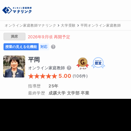
オンライン家庭教師マナリンク
大学受験
平岡オンライン家庭教師
満席
2026年9月頃 再開予定
授業の見える化機能
対応
平岡
オンライン家庭教師
5.00
(
106
件)
指導歴
25年
最終学歴
成蹊大学 文学部 卒業