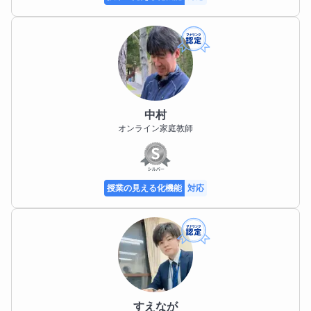
るようになったこと」に目を向け、小さな成功体験を
積み重ねます。

その積み重ねが、英語への苦手意識を和らげ、自信と
学ぶ意欲につながると考えています。

不安や疑問があれば、どんなことでもご相談くださ
い。

中村
成績や英検、入試制度についてのご質問はもちろん、
オンライン家庭教師
ご家庭での学習の進め方や声かけについても丁寧にお
答えします。

ご家庭と連携しながら、お子さまの成長を長期的な視
点で支えてまいります。

授業の見える化機能
対応
英検対策、神奈川県高校入試、そして私立高校入試ま
で。

お子さまの将来の選択肢を広げる英語学習を、責任を
持ってサポートいたします。
すえなが