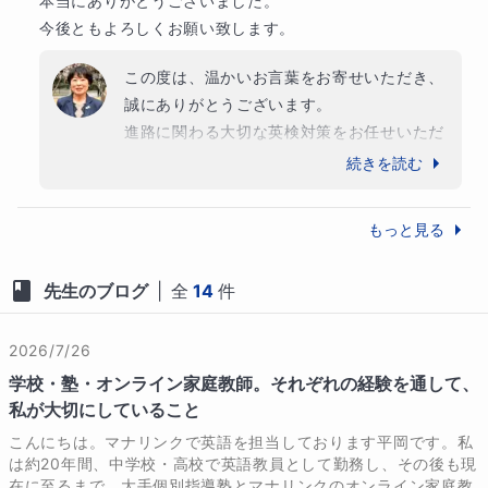
寧な指導で、効率よく実力を伸ばせる環境を提供しま
本当にありがとうございました。

す。

今後ともよろしくお願い致します。
この度は、温かいお言葉をお寄せいただき、
精神的にも肉体的にも成長めざましい時期の中高生は
誠にありがとうございます。

「きっかけ」ひとつで大きく変ります。その「きっか
け」をみつけて伸ばすことを20年間研究してまいりま
進路に関わる大切な英検対策をお任せいただ
した。経験の全てを活かした授業を生徒さま1人1人に
けたこと、大変嬉しく思っております。ま
続きを読む
行ってまいります。

た、授業や進め方、授業後のご報告について
もご安心いただけたとのこと、何よりでござ
もっと見る
◆生徒様へ

います。

お子さま一人ひとりの状況に合わせて、無理
英語が苦手でも大丈夫、安心してください。どんどん
先生のブログ
|
全
14
件
なく取り組める学習と着実な力の定着を大切
好きになります。あなたの勉強のやり方を見つけま
に、今後もサポートしてまいります。お忙し
す。英語があなたの世界を広げます。英語は積み重ね
い中でも安心してお任せいただけるよう、引
2026/7/26
が大切な科目です。焦らず、自分のペースで一歩ずつ
き続き丁寧な指導を心がけてまいります。

学校・塾・オンライン家庭教師。それぞれの経験を通して、
進んでいきましょう。わからないところは遠慮なく質
今後ともどうぞよろしくお願いいたします。
私が大切にしていること
問してくださいね。一緒に楽しく学びながら、確かな
こんにちは。マナリンクで英語を担当しております平岡です。私
力を身につけていきましょう！あなたの成長を全力で
は約20年間、中学校・高校で英語教員として勤務し、その後も現
サポートします。

在に至るまで、大手個別指導塾とマナリンクのオンライン家庭教