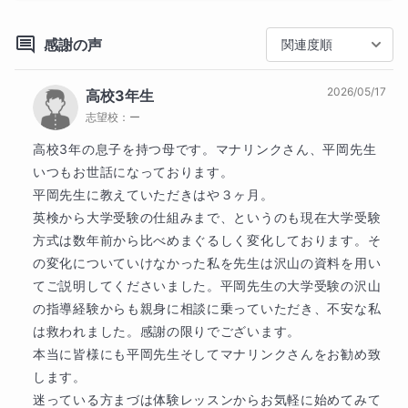
難関私立大学
作成し、成績処理も長年行って参りました。教科書の
どこがどのように出題されるかを攻略します。

中央大学
法政大学
明治大学
立教大学
感謝の声
関連度順
準難関/上位国公立大学
神奈川県の公立・私立の中学校、高等学校で基礎英語
横浜国立大学
2026/05/17
高校3年生
から大学入試レベルの英語まで様々な授業をいたしま
志望校：
ー
した。英検、学校推薦選抜や総合型選抜対策ももちろ
他
77
校
すべて見る
んです。

高校3年の息子を持つ母です。マナリンクさん、平岡先生
高校
いつもお世話になっております。

難関国公立高校
★『非言語的な表現力』も育てます★

平岡先生に教えていただきはや３ヶ月。

神奈川県立横浜翠嵐高等学校
英検から大学受験の仕組みまで、というのも現在大学受験
・プレゼン,発表になると緊張して話せない

神奈川県立横浜緑ケ丘高等学校
方式は数年前から比べめまぐるしく変化しております。そ
・グループワークで本来の力を発揮できない

の変化についていけなかった私を先生は沢山の資料を用い
上位国公立高校
てご説明してくださいました。平岡先生の大学受験の沢山
神奈川県立横浜平沼高等学校
神奈川県立希望ケ丘高等学校
そんな生徒さんも多いのでは無いでしょうか？完璧主
の指導経験からも親身に相談に乗っていただき、不安な私
神奈川県立相模原高等学校
義で丁寧に取り組む生徒さんほどそのようなジレンマ
は救われました。感謝の限りでございます。

に陥ることが多いと感じております。

本当に皆様にも平岡先生そしてマナリンクさんをお勧め致
他
9
校
すべて見る
します。

中学校
緊張をほぐし、声の大きさ等の非言語的な表現力もし
迷っている方まづは体験レッスンからお気軽に始めてみて