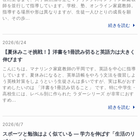
師を並行して指導しています。学校、塾、オンライン家庭教師。
指導する場所や形は異なりますが、生徒一人ひとりの成長を願
◆保護者様へ

い、その歩...
お子さまの学習を支えるご家庭のご負担を軽減しなが
続きを読む
ら、効率的に英語力を伸ばせる指導を心がけていま
す。不安や疑問があればいつでもご相談ください。お
2026/6/24
子さまの成績向上だけでなく、学ぶ意欲や自信を育て
【夏休みこそ挑戦！】洋書を1冊読み切ると英語力は大きく
るサポートを丁寧に行い、ご家庭と連携しながら一緒
伸びます
に成長を見守ってまいります。
こんにちは。マナリンク家庭教師の平岡です。英語を中心に指導
しています。夏休みになると、英単語帳をやろう文法を復習しよ
う英検対策をしようという生徒さんは多いですが、実は私がおす
保護者様へのメッセージ
すめしたいのは 「洋書を1冊読み切ること」 です。特に中学生・
お子さまの英語学習について、

高校生には、レベル別に作られた ラダーシリーズ が非常におす
「英検はどのタイミングで、どの級を目指すべきか」

すめ...
「神奈川の高校入試や私立高校入試にどう備えればよ
続きを読む
いのか」

といった不安をお持ちの保護者さまも多いのではない
2026/6/7
でしょうか。

スポーツと勉強はよく似ている ― 学力を伸ばす「生活のリ