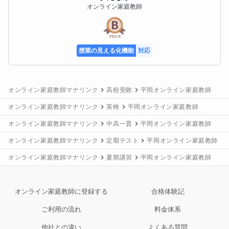
生徒様へのメッセージ
オンライン家庭教師
英語の勉強について、

「何から始めたらいいかわからない」

「単語や文法を覚えても、テストになると点が取れな
い」

授業の見える化機能
対応
「英検や入試が不安」

そんな気持ちを持っている人も多いと思います。

オンライン家庭教師マナリンク
高校受験
平岡オンライン家庭教師
この授業では、ただ問題を解くだけではなく、**「ど
オンライン家庭教師マナリンク
英検
平岡オンライン家庭教師
う考えれば解けるのか」「なぜその答えになるのか」*
*を一緒に確認しながら進めていきます。

オンライン家庭教師マナリンク
中高一貫
平岡オンライン家庭教師
英語は、やり方が分かると必ず伸びる教科です。

オンライン家庭教師マナリンク
定期テスト
平岡オンライン家庭教師
逆に、やり方が分からないまま頑張り続けると、どこ
オンライン家庭教師マナリンク
夏期講習
平岡オンライン家庭教師
かでつらくなってしまいます。

まず大切にしているのは、基礎をきちんと固めること
オンライン家庭教師に登録する
合格体験記
です。

単語・文法・基本文の理解は、英検でも定期テストで
ご利用の流れ
料金体系
も、高校入試でもすべての土台になります。

他社との違い
よくある質問