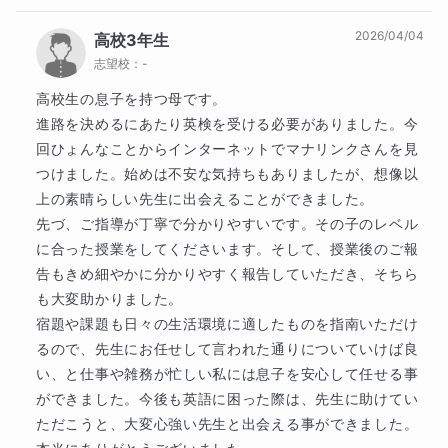
での英国数の指導

ムが整いつつあるのだと思います。私自身
2026/04/04
高校3年生
2005年～2012年　神奈川県の公立中学校で非常勤講
も、学校の学習状況やテスト日程を確認しな
師として中学生の英語を指導

志望校：
-
がら、ご本人と直接やり取りできる環境を大
2013年～2025年　私立高校で非常勤講師、特任講
切にし、一歩ずつ自立した学習習慣につなが
高校生の息子を持つ母です。

師、専任講師として高校生の英語を指導、　　副担
るようサポートしてまいります。

進路を決めるにあたり英検を受ける必要がありました。今
任、担任として生徒の進路指導も行いました

回ひょんなことからインターネットでマナリンクさんを見
また、保護者様に安心して見守っていただけ
つけました。始めは不安な気持ちもありましたが、想像以
公立・私立の中学校・高校で英語指導を行い、担任と
ているとのお言葉を頂戴し、大変うれしく思
上の素晴らしい先生に出会えることができました。

して保護者対応や悩みを抱えた生徒のサポートも豊富
います。思春期のお子さまとの学習は、ご家
先づ、ご指導が丁寧で分かりやすいです。その子のレベル
に経験しています。

庭と講師が連携しながら進めていくことが何
に合った授業をしてくださいます。そして、授業後のご報
より大切だと考えております。

告もきめ細やかに分かりやすく報告していただき、そちら
そして私自身、難関校（麻布学園）から東大に進学し
も大変助かりました。

た息子の母親でもあり、日能研、鉄緑会のことや難関
今後も定期テスト対策はもちろん、将来につ
宿題や課題も日々の生活環境に適したものを指南いただけ
校、難関大学（アカデミックなこと、体育会のこと）
ながる英語力の土台づくりにも力を入れてま
るので、先生にお任せして言われた通りについていけば良
のオモシロさも保護者の側から経験しました。

いります。引き続きどうぞよろしくお願いい
い、と仕事や雑務が忙しい私には息子を安心して任せる事
たします。
ができました。今後も英語に困った際は、先生に助けてい
だからこそ、学習や進路の悩みに寄り添った指導が強
ただこうと、大変心強い先生と出会える事ができました。

みです。生徒一人ひとりの理解度や個性に合わせた丁