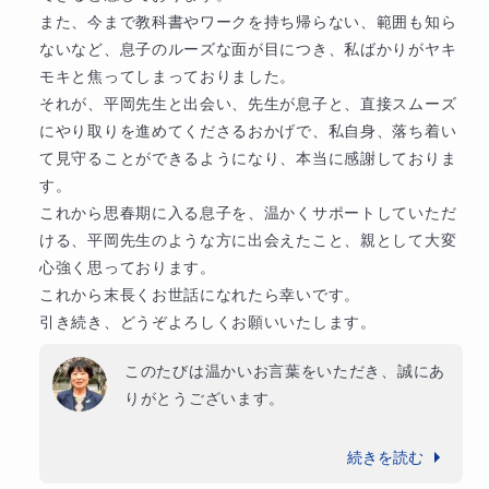
日々心して指導を積み重ね、生徒さんの進路達成へと
また、今まで教科書やワークを持ち帰らない、範囲も知ら
つなげてまいりました。

このようなお言葉をいただけましたこと、大
ないなど、息子のルーズな面が目につき、私ばかりがヤキ
変励みになります。

モキと焦ってしまっておりました。

今後も、生徒様・保護者様双方に寄り添いな
それが、平岡先生と出会い、先生が息子と、直接スムーズ
4技能をバランス良く伸ばし、一生役に立つ英語力を身
がら、安心して学習を進めていただける指導
にやり取りを進めてくださるおかげで、私自身、落ち着い
につけましょう。

を心掛けてまいります。

て見守ることができるようになり、本当に感謝しておりま
す。

引き続き、どうぞよろしくお願いいたしま
これから思春期に入る息子を、温かくサポートしていただ
◆自己紹介◆

す。
ける、平岡先生のような方に出会えたこと、親として大変
20代の頃石油プラント会社に勤務。海外研修生の受け
心強く思っております。

入れ業務を担当しました。中近東、東南アジア、欧米
これから末長くお世話になれたら幸いです。

など20ヶ国の研修生全員と英語でコミュニケーション
引き続き、どうぞよろしくお願いいたします。
をとりました。アラビア語などの母国語だけでなく英
語を流ちょうに使い海外の会社で一年間研修をする外
このたびは温かいお言葉をいただき、誠にあ
国人の語学力にショックを受けたことが英語教育に目
りがとうございます。

覚めたきっかけです。

ご子息が授業や宿題に前向きに取り組んでく
退職後は

続きを読む
ださっているからこそ、少しずつ学習のリズ
2000年～2011年　公文教室にて小学生から中学生ま