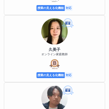
っています。

授業の見える化機能
対応
英検の取得級は、神奈川県の高校入試や私立高校入試
において評価対象となる場合もあり、早い段階から計
画的に取り組むことが重要です。

「とりあえず受ける」のではなく、お子さまの学力や
進路を踏まえた受験時期・級の選択についてもご相談
に応じています。

久美子
オンライン家庭教師
また、部活動や習い事で忙しいお子さまが多い中、学
習時間の確保は大きな課題です。

ご家庭のご負担をできるだけ軽減しながら、限られた
時間で成果を出すために、優先順位を明確にした学習
授業の見える化機能
対応
計画を立てています。

無理な詰め込みではなく、継続できる学習リズムを重
視しています。

指導では、「できなかったこと」よりも「前よりでき