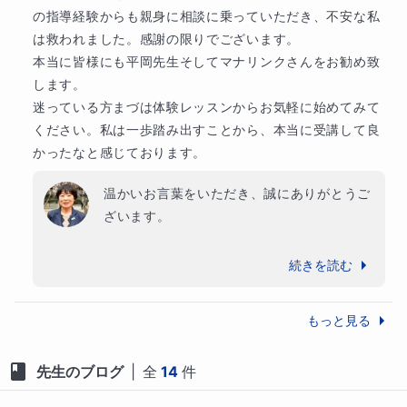
寧な指導で、効率よく実力を伸ばせる環境を提供しま
より大切だと考えております。

の指導経験からも親身に相談に乗っていただき、不安な私
す。

は救われました。感謝の限りでございます。

今後も定期テスト対策はもちろん、将来につ
本当に皆様にも平岡先生そしてマナリンクさんをお勧め致
精神的にも肉体的にも成長めざましい時期の中高生は
ながる英語力の土台づくりにも力を入れてま
します。

「きっかけ」ひとつで大きく変ります。その「きっか
いります。引き続きどうぞよろしくお願いい
迷っている方まづは体験レッスンからお気軽に始めてみて
け」をみつけて伸ばすことを20年間研究してまいりま
たします。
ください。私は一歩踏み出すことから、本当に受講して良
した。経験の全てを活かした授業を生徒さま1人1人に
かったなと感じております。
行ってまいります。

温かいお言葉をいただき、誠にありがとうご
◆生徒様へ

ざいます。

英語が苦手でも大丈夫、安心してください。どんどん
大学受験制度は年々変化しており、保護者様
好きになります。あなたの勉強のやり方を見つけま
続きを読む
す。英語があなたの世界を広げます。英語は積み重ね
にとっても不安や戸惑いを感じられる場面が
が大切な科目です。焦らず、自分のペースで一歩ずつ
多いかと思います。そのような中で、少しで
もっと見る
進んでいきましょう。わからないところは遠慮なく質
も安心して進路を考えていただけるよう、お
問してくださいね。一緒に楽しく学びながら、確かな
子様の現状や目標に合わせて、英検対策から
先生のブログ
|
全
14
件
力を身につけていきましょう！あなたの成長を全力で
受験制度・学習計画まで丁寧にサポートする
サポートします。

ことを大切にしております。
