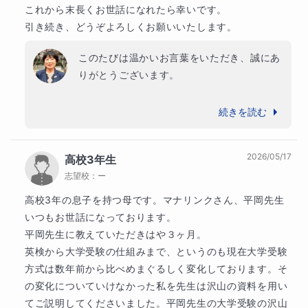
これから末長くお世話になれたら幸いです。

での英国数の指導

引き続き、どうぞよろしくお願いいたします。
2005年～2012年　神奈川県の公立中学校で非常勤講
師として中学生の英語を指導

このたびは温かいお言葉をいただき、誠にあ
2013年～2025年　私立高校で非常勤講師、特任講
りがとうございます。

師、専任講師として高校生の英語を指導、　　副担
任、担任として生徒の進路指導も行いました

ご子息が授業や宿題に前向きに取り組んでく
続きを読む
ださっているからこそ、少しずつ学習のリズ
公立・私立の中学校・高校で英語指導を行い、担任と
して保護者対応や悩みを抱えた生徒のサポートも豊富
ムが整いつつあるのだと思います。私自身
2026/05/17
高校3年生
に経験しています。

も、学校の学習状況やテスト日程を確認しな
志望校：
ー
がら、ご本人と直接やり取りできる環境を大
そして私自身、難関校（麻布学園）から東大に進学し
切にし、一歩ずつ自立した学習習慣につなが
高校3年の息子を持つ母です。マナリンクさん、平岡先生
た息子の母親でもあり、日能研、鉄緑会のことや難関
るようサポートしてまいります。

いつもお世話になっております。

校、難関大学（アカデミックなこと、体育会のこと）
平岡先生に教えていただきはや３ヶ月。

のオモシロさも保護者の側から経験しました。

また、保護者様に安心して見守っていただけ
英検から大学受験の仕組みまで、というのも現在大学受験
ているとのお言葉を頂戴し、大変うれしく思
方式は数年前から比べめまぐるしく変化しております。そ
だからこそ、学習や進路の悩みに寄り添った指導が強
います。思春期のお子さまとの学習は、ご家
の変化についていけなかった私を先生は沢山の資料を用い
みです。生徒一人ひとりの理解度や個性に合わせた丁
庭と講師が連携しながら進めていくことが何
てご説明してくださいました。平岡先生の大学受験の沢山