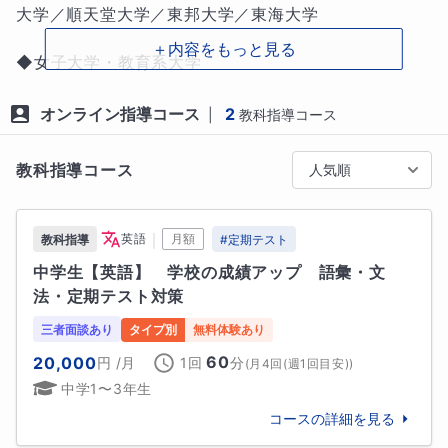
大学／順天堂大学／東邦大学／東海大学

・学び方、立ち止まる場所も進むペースも千差万別　

＋内容をもっと見る
・英語は暗記ではない　

◆女子大学・教育系大学

・英語を理解し、英語を使い、できることを広げる

日本女子大学／昭和女子大学／実践女子大学／清泉女
子大学／共立女子大学／フェリス女学院大学／東洋英
オンライン指導コース
2
|
教科指導コース
　これらを大切にして授業を行っております。

和女学院大学／鎌倉女子大学／相模女子大学

（※集団の授業形式では取り戻せない分野がありますよ
教科指導コース
人気順
ね。そこを見つけ丁寧に指導しますのでご安心くださ
◆中堅・地域・専門系大学

い😊）

神奈川大学／神奈川工科大学／関東学院大学／産業能
率大学／玉川大学／文教大学／武蔵野大学／立正大学
｜
英語
月額
教科指導
#
定期テスト
／和光大学／帝京大学／帝京平成大学／鶴見大学／東
中学生【英語】　学校の成績アップ　語彙・文
★元教員の強みを活かしたオリジナル問題★

海大学／東京国際大学／湘南医療大学／松蔭大学／松
法・定期テスト対策
陰横浜大学／多摩大学／田園調布学園大学／横浜創英
・定期テスト対策(中間・期末・学年末)

大学／桜美林大学／亜細亜大学

三者面談あり
タイプ別
無料体験あり
・実力テスト対策

60
20,000
円
/月
1回
分
(
月4回(週1回目安)
)
◆その他・医療・看護・地域系大学

中学1〜3年生
それらの出題傾向を分析したオリジナル問題を使いま
順天堂大学／湘南医療大学　ほか多数
す。

コースの詳細を見る
大学
私は元教員として、ほぼ毎学期複数学年の定期試験を