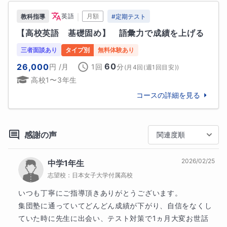
難関私立大学
作成し、成績処理も長年行って参りました。教科書の
｜
英語
月額
教科指導
#
定期テスト
どこがどのように出題されるかを攻略します。

中央大学
法政大学
明治大学
立教大学
【高校英語　基礎固め】　語彙力で成績を上げる
準難関/上位国公立大学
神奈川県の公立・私立の中学校、高等学校で基礎英語
三者面談あり
タイプ別
無料体験あり
横浜国立大学
から大学入試レベルの英語まで様々な授業をいたしま
60
26,000
円
/月
1回
分
(
月4回(週1回目安)
)
した。英検、学校推薦選抜や総合型選抜対策ももちろ
他
77
校
すべて見る
高校1〜3年生
んです。

高校
コースの詳細を見る
難関国公立高校
★『非言語的な表現力』も育てます★

神奈川県立横浜翠嵐高等学校
・プレゼン,発表になると緊張して話せない

神奈川県立横浜緑ケ丘高等学校
感謝の声
関連度順
・グループワークで本来の力を発揮できない

上位国公立高校
2026/02/25
神奈川県立横浜平沼高等学校
神奈川県立希望ケ丘高等学校
中学1年生
そんな生徒さんも多いのでは無いでしょうか？完璧主
志望校：
日本女子大学付属高校
神奈川県立相模原高等学校
義で丁寧に取り組む生徒さんほどそのようなジレンマ
に陥ることが多いと感じております。

いつも丁寧にご指導頂きありがとうございます。

他
9
校
すべて見る
集団塾に通っていてどんどん成績が下がり、自信をなくし
中学校
緊張をほぐし、声の大きさ等の非言語的な表現力もし
ていた時に先生に出会い、テスト対策で1ヵ月大変お世話