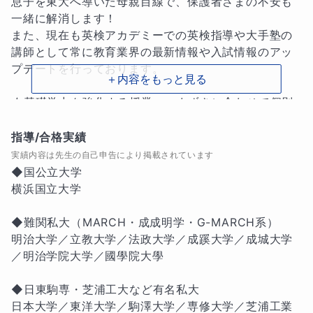
息子を東大へ導いた母親目線で、保護者さまの不安も
一緒に解消します！

また、現在も英検アカデミーでの英検指導や大手塾の
講師として常に教育業界の最新情報や入試情報のアッ
プデートを行っております。

＋内容をもっと見る
★基礎学力を強化する授業　つまずきに合わせて個別
最適化します★

指導/合格実績
・be動詞でつまずいた…

実績内容は先生の自己申告により掲載されています
・時制でつまずいた…

◆国公立大学

・日本語の理解力が足りなかった…

横浜国立大学

・語彙力をつける方法が分からない…

◆難関私大（MARCH・成成明学・G-MARCH系）

語学はそのちょっとしたつまずきをクリアすることで
明治大学／立教大学／法政大学／成蹊大学／成城大学
楽にぐんと力がつきます。生徒さんの興味・得意分
／明治学院大学／國學院大學

野・性格に合わせて、最適な学び方を設計します。語
学力は学年に関係ありません。各々の力に応じた学習
◆日東駒専・芝浦工大など有名私大

方法が何よりも力になります。

日本大学／東洋大学／駒澤大学／専修大学／芝浦工業