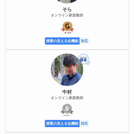
るようになったこと」に目を向け、小さな成功体験を
積み重ねます。

そら
オンライン家庭教師
その積み重ねが、英語への苦手意識を和らげ、自信と
学ぶ意欲につながると考えています。

不安や疑問があれば、どんなことでもご相談くださ
授業の見える化機能
対応
い。

成績や英検、入試制度についてのご質問はもちろん、
ご家庭での学習の進め方や声かけについても丁寧にお
答えします。

ご家庭と連携しながら、お子さまの成長を長期的な視
点で支えてまいります。

中村
英検対策、神奈川県高校入試、そして私立高校入試ま
オンライン家庭教師
で。

お子さまの将来の選択肢を広げる英語学習を、責任を
持ってサポートいたします。
授業の見える化機能
対応