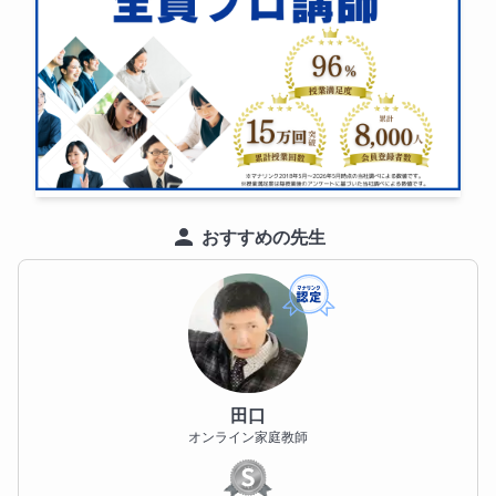
特にライティングは、自己流になりやすく、評価基準
が分からないまま学習が進んでしまうケースが多い分
野です。

採点基準を意識した指導を行い、「何を書けば点にな
るのか」「どうすれば減点されにくいのか」を具体的
に示します。

神奈川県の高校入試は、問題量が多く、処理スピード
と読解力が求められるのが大きな特徴です。

おすすめの先生
単語や文法を覚えているだけでは得点につながらず、
「限られた時間内で正確に読み取り、判断する力」が
必要になります。

授業では、基礎力の定着に加え、入試本番を見据えた
演習や時間配分の指導も行っています。

さらに、都内私立高校入試についても、大手塾での指
田口
オンライン家庭教師
導経験と最新情報をもとに対応しています。

学校ごとの出題傾向や求められるレベルを踏まえ、公
立・私立どちらの進路にも柔軟に対応できる指導を行