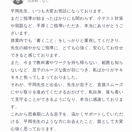
志望校：
なし
したことも素晴らしい成果ですが、それ以上
日々心して指導を積み重ね、生徒さんの進路達成へと
に、前向きな気持ちを取り戻されたことが何
つなげてまいりました。

平岡先生、いつも大変お世話になっております。

よりの成長だと感じております。

まだご指導が始まったばかりにも関わらず、小テスト対策
や宿題など、手厚くご指導いただき、本当にありがとうご
4技能をバランス良く伸ばし、一生役に立つ英語力を身
ご本人が素直に努力を重ねてくださったから
ざいます。

につけましょう。

こその結果です。私はその力を少し後押しさ
授業内でも「書くこと」をしっかりと重視してくださり、
せていただいただけに過ぎません。

先生の細やかなご指導に、とても心強く、安心してお任せ
できると感じております。

◆自己紹介◆

オンライン授業に不安もおありだった中でお
また、今まで教科書やワークを持ち帰らない、範囲も知ら
20代の頃石油プラント会社に勤務。海外研修生の受け
任せいただき、心より感謝申し上げます。今
ないなど、息子のルーズな面が目につき、私ばかりがヤキ
入れ業務を担当しました。中近東、東南アジア、欧米
後も一人ひとりの個性に寄り添いながら、確
モキと焦ってしまっておりました。

など20ヶ国の研修生全員と英語でコミュニケーション
実な力につながる指導を心がけてまいりま
それが、平岡先生と出会い、先生が息子と、直接スムーズ
をとりました。アラビア語などの母国語だけでなく英
す。

にやり取りを進めてくださるおかげで、私自身、落ち着い
語を流ちょうに使い海外の会社で一年間研修をする外
て見守ることができるようになり、本当に感謝しておりま
国人の語学力にショックを受けたことが英語教育に目
引き続きどうぞよろしくお願い申し上げま
す。

覚めたきっかけです。

す。
これから思春期に入る息子を、温かくサポートしていただ
ける、平岡先生のような方に出会えたこと、親として大変
退職後は

心強く思っております。

2000年～2011年　公文教室にて小学生から中学生ま