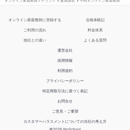
オンライン家庭教師マナリンク
夏期講習
平岡オンライン家庭教師
「簡単なことを何度も確認する」のは遠回りに見える
かもしれませんが、実は一番の近道です。

オンライン家庭教師に登録する
合格体験記
英検対策では、級ごとに必要な力がはっきり違いま
ご利用の流れ
料金体系
す。

そのため、「とにかく問題をたくさん解く」のではな
他社との違い
よくある質問
く、

運営会社
・この級では何ができるようになる必要があるのか

・どこで点を落としやすいのか

採用情報
を整理しながら進めていきます。

利用規約
特にライティングは、コツを知るだけで大きく点が変
わる分野です。

プライバシーポリシー
「何を書けばいいのか」「どう書くと評価されるの
特定商取引法に基づく表記
か」を具体的に教えます。

お問合せ
神奈川県の高校入試は、問題量が多く、読むスピード
ご意見・ご要望
と正確さがとても大切です。

「内容は分かるのに、時間が足りない」という人も少
カスタマーハラスメントについての当社の考え方
なくありません。

©
2026
NoSchool