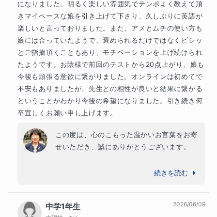
っかり指導しますので安心してくださいね！

上位校
になりました。明るく楽しい雰囲気でテンポよく教えて頂
公文国際学園中等部
きマイペースな娘を引き上げて下さり、久しぶりに英語が
◆授業の流れ◆

楽しいと言っておりました。また、アメとムチの使い方も
中堅校
娘には合っていたようで、褒められるだけではなくビシッ
桜美林中学校
生徒さまとのコミュニケーションを大切にします。ま
とご指摘頂くこともあり、モチベーションを上げ続けられ
た生徒さまが主体的に学び、伸ばせるようサポートし
その他
たようです。お陰様で前回のテストから20点上がり、娘も
ています。

横浜創英中学校
今後も頑張る意欲に繋がりました。オンラインは初めてで
不安もありましたが、先生との相性が良いと結果に繋がる
専門学校
リスニングや速読、英単語テストのウォーミングアッ
ということがわかり今後の希望になりました。引き続き何
その他
プで頭を柔らかく、集中力とテンポを上げながら、本
卒宜しくお願い申し上げます。
グレッグ外語専門学校横浜校
イムス横浜国際看護専門学校
日のターゲット攻略をしっかり演習します。発音や語
彙や文法などの基礎力の定着を図り、四技能をバラン
アイム湘南理容美容専門学校
カワイ音楽学園
この度は、心のこもった温かいお言葉をお寄
スよく伸ばすことを重視しています。

せいただき、誠にありがとうございます。

・信頼関係を築き、読む、書く、考える、伝え合うを
集団塾で思うように結果が出ず、自信をなく
続きを読む
たくさん積むこと

されていた時期にお力になれたこと、そして
・構造を知り、言語を読むスイッチを変換すること

「英語が楽しい」と感じていただけたことを
・視野を広げること

2026/06/09
中学1年生
大変嬉しく思っております。点数が20点向上