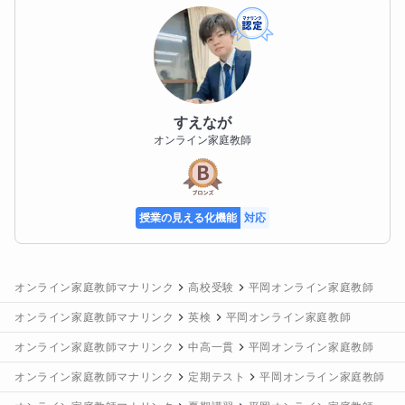
生徒様へのメッセージ
英語の勉強について、

「何から始めたらいいかわからない」

「単語や文法を覚えても、テストになると点が取れな
い」

「英検や入試が不安」

すえなが
そんな気持ちを持っている人も多いと思います。

オンライン家庭教師
この授業では、ただ問題を解くだけではなく、**「ど
う考えれば解けるのか」「なぜその答えになるのか」*
授業の見える化機能
対応
*を一緒に確認しながら進めていきます。

英語は、やり方が分かると必ず伸びる教科です。

逆に、やり方が分からないまま頑張り続けると、どこ
かでつらくなってしまいます。

オンライン家庭教師マナリンク
高校受験
平岡オンライン家庭教師
オンライン家庭教師マナリンク
英検
平岡オンライン家庭教師
まず大切にしているのは、基礎をきちんと固めること
オンライン家庭教師マナリンク
中高一貫
平岡オンライン家庭教師
です。

単語・文法・基本文の理解は、英検でも定期テストで
オンライン家庭教師マナリンク
定期テスト
平岡オンライン家庭教師
も、高校入試でもすべての土台になります。
