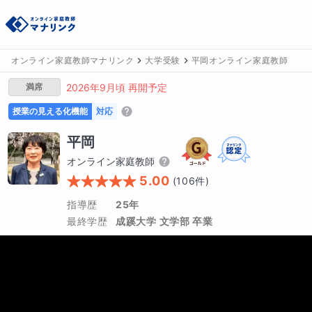
オンライン家庭教師マナリンク
大学受験
平岡オンライン家庭教師
満席
2026年9月頃 再開予定
授業の見える化機能
対応
平岡
オンライン家庭教師
5.00
(
106
件)
指導歴
25年
最終学歴
成蹊大学 文学部 卒業