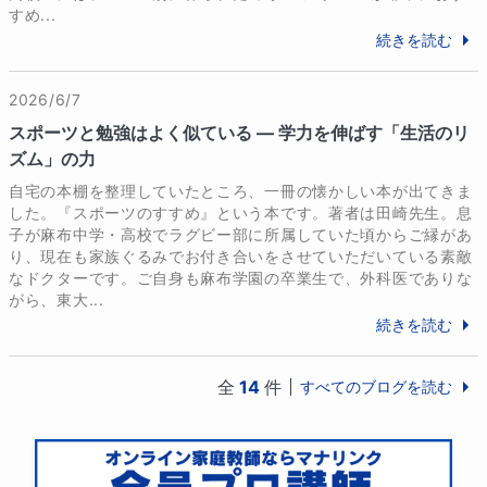
私は、英検対策・神奈川県高校入試対策・私立高校入
すめ...
試対策を軸に、お子さま一人ひとりの状況に合わせた
続きを読む
指導を行っています。

現在は都内の大手進学塾にて、最新の入試情報の収集
2026/6/7
や私立高校入試指導にも携わっており、公立・私立の
スポーツと勉強はよく似ている ― 学力を伸ばす「生活のリ
両面から進路を見据えたアドバイスが可能です。

ズム」の力
また、これまで私立高校で14年間英語指導に携わって
自宅の本棚を整理していたところ、一冊の懐かしい本が出てきま
した。『スポーツのすすめ』という本です。著者は田崎先生。息
きました。

子が麻布中学・高校でラグビー部に所属していた頃からご縁があ
日々の授業だけでなく、定期試験の作成や成績分析、
り、現在も家族ぐるみでお付き合いをさせていただいている素敵
進路指導を通して、「どの力が高校入学後に本当に必
なドクターです。ご自身も麻布学園の卒業生で、外科医でありな
要になるのか」を現場で見てきました。

がら、東大...
その経験を活かし、目先の点数や合格だけでなく、高
続きを読む
校進学後も伸び続ける英語力の土台づくりを大切にし
ています。

全
14
件
すべてのブログを読む
英検対策では、級ごとに求められる力を明確にし、語
彙・文法の基礎から、リーディング、リスニング、ラ
イティングまでをバランスよく指導します。
