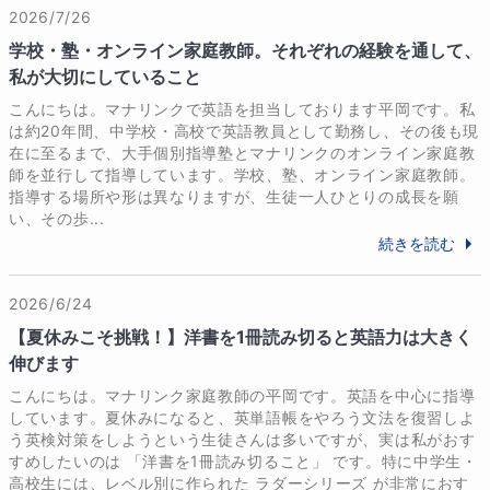
2026/7/26
また、日頃よりご家庭でも真剣にお子様を支
学校・塾・オンライン家庭教師。それぞれの経験を通して、
◆保護者様へ

えてくださっているからこそ、この数か月で
私が大切にしていること
お子さまの学習を支えるご家庭のご負担を軽減しなが
着実な成長につながっているのだと感じてお
こんにちは。マナリンクで英語を担当しております平岡です。私
ら、効率的に英語力を伸ばせる指導を心がけていま
ります。

は約20年間、中学校・高校で英語教員として勤務し、その後も現
す。不安や疑問があればいつでもご相談ください。お
在に至るまで、大手個別指導塾とマナリンクのオンライン家庭教
子さまの成績向上だけでなく、学ぶ意欲や自信を育て
師を並行して指導しています。学校、塾、オンライン家庭教師。
このようなお言葉をいただけましたこと、大
るサポートを丁寧に行い、ご家庭と連携しながら一緒
指導する場所や形は異なりますが、生徒一人ひとりの成長を願
変励みになります。

い、その歩...
に成長を見守ってまいります。
今後も、生徒様・保護者様双方に寄り添いな
続きを読む
がら、安心して学習を進めていただける指導
保護者様へのメッセージ
を心掛けてまいります。

2026/6/24
お子さまの英語学習について、

【夏休みこそ挑戦！】洋書を1冊読み切ると英語力は大きく
「英検はどのタイミングで、どの級を目指すべきか」

引き続き、どうぞよろしくお願いいたしま
伸びます
「神奈川の高校入試や私立高校入試にどう備えればよ
す。
いのか」

こんにちは。マナリンク家庭教師の平岡です。英語を中心に指導
しています。夏休みになると、英単語帳をやろう文法を復習しよ
といった不安をお持ちの保護者さまも多いのではない
う英検対策をしようという生徒さんは多いですが、実は私がおす
でしょうか。

すめしたいのは 「洋書を1冊読み切ること」 です。特に中学生・
高校生には、レベル別に作られた ラダーシリーズ が非常におす