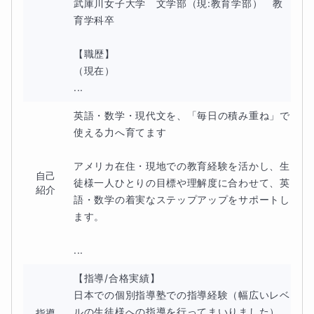
武庫川女子大学　文学部（現:教育学部）　教
育学科卒

【職歴】

（現在）

...
英語・数学・現代文を、「毎日の積み重ね」で
使える力へ育てます

アメリカ在住・現地での教育経験を活かし、生
自己
徒様一人ひとりの目標や理解度に合わせて、英
紹介
語・数学の着実なステップアップをサポートし
ます。

...
【指導/合格実績】

日本での個別指導塾での指導経験（幅広いレベ
ルの生徒様への指導を行ってまいりました）

指導