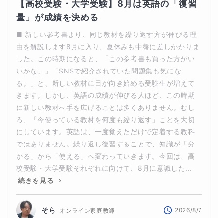
【高校受験・大学受験】8月は英語の「復習
量」が成績を決める
■ 新しい参考書より、同じ教材を繰り返す方が伸びる理
由を解説します8月に入り、夏休みも中盤に差しかかりま
した。この時期になると、「この参考書も買った方がい
いかな。」「SNSで紹介されていた問題集も気にな
る。」と、新しい教材に目が向き始める受験生が増えて
きます。しかし、英語の成績が伸びる人ほど、この時期
に新しい教材へ手を広げることは多くありません。むし
ろ、「今使っている教材を何度も繰り返す」ことを大切
にしています。英語は、一度覚えただけで定着する教科
ではありません。繰り返し復習することで、知識が「分
かる」から「使える」へ変わっていきます。今回は、高
校受験・大学受験それぞれに向けて、8月に意識した...
続きを見る
そら
2026/8/7
オンライン家庭教師