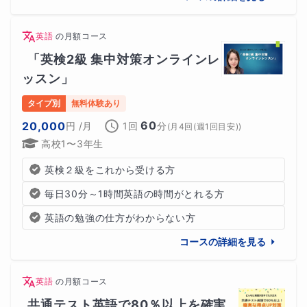
英語
の
月額コース
「英検2級 集中対策オンラインレ
ッスン」
タイプ別
無料体験あり
60
20,000
円
/月
1回
分
(
月4回(週1回目安)
)
高校1〜3年生
英検２級をこれから受ける方
毎日30分～1時間英語の時間がとれる方
英語の勉強の仕方がわからない方
コースの詳細を見る
英語
の
月額コース
共通テスト英語で80％以上を確実