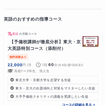
英語のおすすめの指導コース
英語
の
月額コース
【予備校講師が徹底分析】東大・京
大英語特別コース（添削付）
無料体験あり
60
22,000
円
/月
1回
分
(
月4回(週1回目安)
)
高校1〜3年生、浪人生
東京大学・京都大学を志望する生徒
東大・京大の出題傾向と対策をマスターしたい生徒
大手予備校クオリティの講義を受講したい生徒
コースの詳細を見る