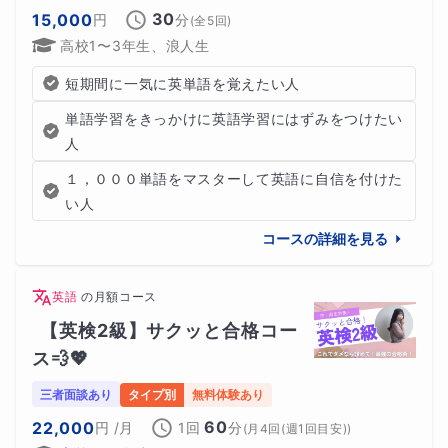
30
15,000
円
分
(全
5
回)
高校1〜3年生、浪人生
短期間に一気に英単語を覚えたい人
単語学習をきっかけに英語学習にはずみをつけたい
人
１，０００単語をマスターして英語に自信を付けた
い人
コースの詳細を見る
英語
の
月額コース
【英検2級】サクッと合格コー
ス💨💖
三者面談あり
タイプ別
無料体験あり
60
22,000
円
/月
1回
分
(
月4回(週1回目安)
)