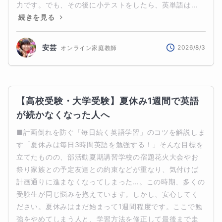
力です。でも、その後に小テストをしたら、英単語は...
続きを見る
安芸
2026/8/3
オンライン家庭教師
【高校受験・大学受験】夏休み1週間で英語
が続かなくなった人へ
■計画倒れを防ぐ「毎日続く英語学習」のコツを解説しま
す「夏休みは毎日3時間英語を勉強する！」そんな目標を
立てたものの、部活動夏期講習学校の宿題花火大会やお
祭り家族との予定友達との約束などが重なり、気付けば
計画通りに進まなくなってしまった…。この時期、多くの
受験生が同じ悩みを抱えています。しかし、安心してく
ださい。夏休みはまだ始まって1週間程度です。ここで勉
強をやめてしまう人と、学習方法を修正して最後まで走