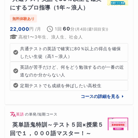
にするプロ指導（1年～浪人）
無料体験あり
60
22,000
円
/月
1回
分
(
月4回(週1回目安)
)
高校1〜3年生、浪人生、社会人
共通テストの英語で確実に80％以上の得点を確保
したい生徒（高1～浪人）
英語が苦手だけど、何をどう勉強するのが一番の近
道なのか分からない人
定期テストでも成績を伸ばしたい高校生
コースの詳細を見る
英語
の
単発/短期コース
英単語鬼特訓～テスト５回×授業５
回で１，０００語マスター！～