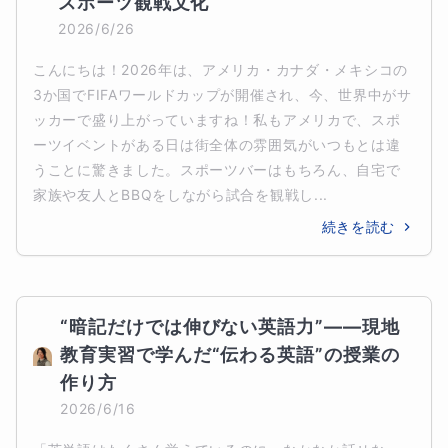
スポーツ観戦文化
2026/6/26
こんにちは！2026年は、アメリカ・カナダ・メキシコの
3か国でFIFAワールドカップが開催され、今、世界中がサ
ッカーで盛り上がっていますね！私もアメリカで、スポ
ーツイベントがある日は街全体の雰囲気がいつもとは違
うことに驚きました。スポーツバーはもちろん、自宅で
家族や友人とBBQをしながら試合を観戦し...
続きを読む
“暗記だけでは伸びない英語力”――現地
教育実習で学んだ“伝わる英語”の授業の
作り方
2026/6/16