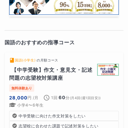
国語のおすすめの指導コース
国語(小学生)
の
月額コース
【中学受験】作文・意見文・記述
問題の志望校対策講座
無料体験あり
60
28,000
円
/月
1回
分
(
月4回(週1回目安)
)
小学4〜6年生
中学受験に向けた作文対策をしたい
志望校に合わせた課題で記述対策をしたい