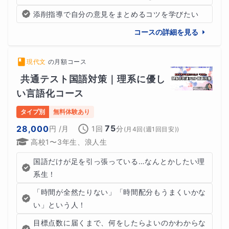
添削指導で自分の意見をまとめるコツを学びたい
コースの詳細を見る
現代文
の
月額コース
共通テスト国語対策｜理系に優し
い言語化コース
タイプ別
無料体験あり
75
28,000
円
/月
1回
分
(
月4回(週1回目安)
)
高校1〜3年生、浪人生
国語だけが足を引っ張っている…なんとかしたい理
系生！
「時間が全然たりない」「時間配分もうまくいかな
い」という人！
目標点数に届くまで、何をしたらよいのかわからな