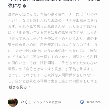
強になる
夏休みが近づくと、本屋の参考書コーナーには「1日1ペ
ージ！」などと銘打たれた国語のドリルが山積みにされ
ます。それを見て焦った親御さんが、とりあえず我が子
にドリルを買い与える光景は夏の風物詩ですが、はっき
り言ってあれは子どもを伸ばすためというより、親の不
安を鎮めるための「精神安定剤」のようなものです。特
に、まだ受験の渦中にいない非受験生の夏休みに、国語
のドリルなんて私は一切すすめません。国語という科目
の面白いところは、試験問題に「子どもがまだ知らない
世界」や「自分とは全く違う視点」が平然と登場するこ
とです。それはちょっと複雑な人間関係かもしれない
し、自分とは異なる環境で生きる誰かの内面かもしれま...
続きを見る
いくこ
2026/7/24
オンライン家庭教師