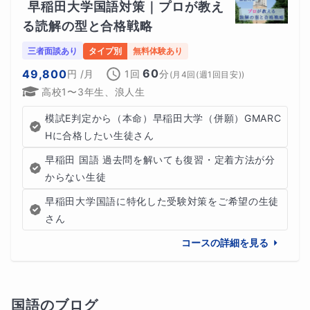
早稲田大学国語対策｜プロが教え
る読解の型と合格戦略
三者面談あり
タイプ別
無料体験あり
60
49,800
円
/月
1回
分
(
月4回(週1回目安)
)
高校1〜3年生、浪人生
模試E判定から（本命）早稲田大学（併願）GMARC
Hに合格したい生徒さん
早稲田 国語 過去問を解いても復習・定着方法が分
からない生徒
早稲田大学国語に特化した受験対策をご希望の生徒
さん
コースの詳細を見る
国語
のブログ