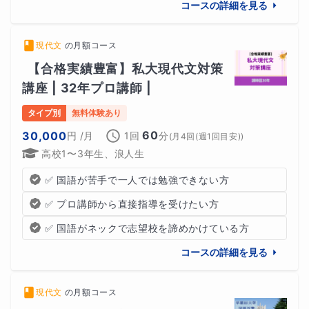
コースの詳細を見る
現代文
の
月額コース
【合格実績豊富】私大現代文対策
講座 | 32年プロ講師 |
タイプ別
無料体験あり
60
30,000
円
/月
1回
分
(
月4回(週1回目安)
)
高校1〜3年生、浪人生
✅ 国語が苦手で一人では勉強できない方
✅ プロ講師から直接指導を受けたい方
✅ 国語がネックで志望校を諦めかけている方
コースの詳細を見る
現代文
の
月額コース