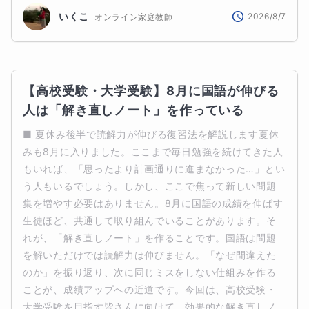
いくこ
2026/8/7
オンライン家庭教師
【高校受験・大学受験】8月に国語が伸びる
人は「解き直しノート」を作っている
■ 夏休み後半で読解力が伸びる復習法を解説します夏休
みも8月に入りました。ここまで毎日勉強を続けてきた人
もいれば、「思ったより計画通りに進まなかった…」とい
う人もいるでしょう。しかし、ここで焦って新しい問題
集を増やす必要はありません。8月に国語の成績を伸ばす
生徒ほど、共通して取り組んでいることがあります。そ
れが、「解き直しノート」を作ることです。国語は問題
を解いただけでは読解力は伸びません。「なぜ間違えた
のか」を振り返り、次に同じミスをしない仕組みを作る
ことが、成績アップへの近道です。今回は、高校受験・
大学受験を目指す皆さんに向けて、効果的な解き直しノ