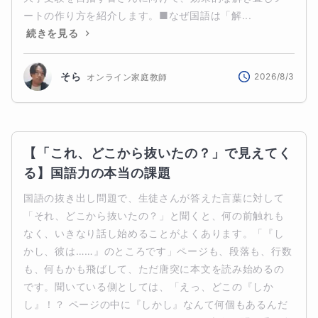
ートの作り方を紹介します。■なぜ国語は「解...
続きを見る
そら
2026/8/3
オンライン家庭教師
【「これ、どこから抜いたの？」で見えてく
る】国語力の本当の課題
国語の抜き出し問題で、生徒さんが答えた言葉に対して
「それ、どこから抜いたの？」と聞くと、何の前触れも
なく、いきなり話し始めることがよくあります。「『し
かし、彼は……』のところです」ページも、段落も、行数
も、何もかも飛ばして、ただ唐突に本文を読み始めるの
です。聞いている側としては、「えっ、どこの『しか
し』！？ ページの中に『しかし』なんて何個もあるんだ