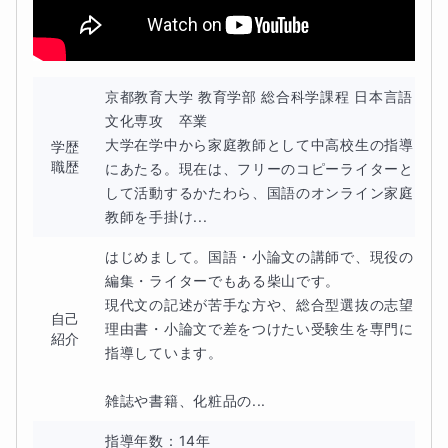
京都教育大学 教育学部 総合科学課程 日本言語
文化専攻　卒業

大学在学中から家庭教師として中高校生の指導
学歴
職歴
にあたる。現在は、フリーのコピーライターと
して活動するかたわら、国語のオンライン家庭
教師を手掛け...
はじめまして。国語・小論文の講師で、現役の
編集・ライターでもある柴山です。

現代文の記述が苦手な方や、総合型選抜の志望
自己
理由書・小論文で差をつけたい受験生を専門に
紹介
指導しています。

雑誌や書籍、化粧品の...
指導年数：14年
