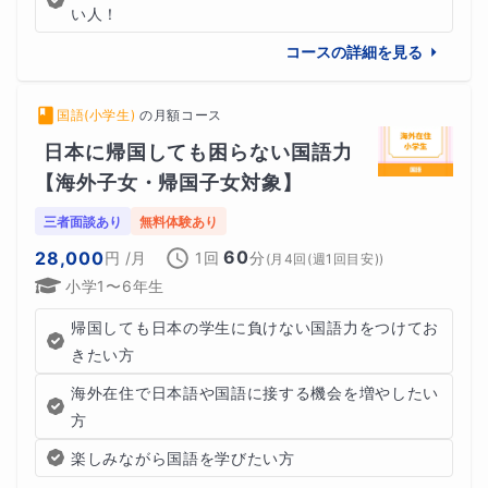
い人！
コースの詳細を見る
国語(小学生)
の
月額コース
日本に帰国しても困らない国語力
【海外子女・帰国子女対象】
三者面談あり
無料体験あり
60
28,000
円
/月
1回
分
(
月4回(週1回目安)
)
小学1〜6年生
帰国しても日本の学生に負けない国語力をつけてお
きたい方
海外在住で日本語や国語に接する機会を増やしたい
方
楽しみながら国語を学びたい方