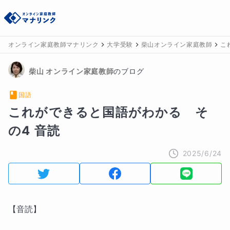
オンライン家庭教師マナリンク
大学受験
柴山オンライン家庭教師
こ
柴山
 オンライン家庭教師
のブログ
国語
これができると国語がわかる　そ
の4 音読
2025/6/24
【音読】