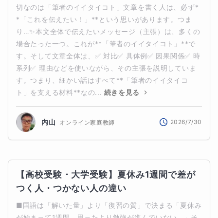
切なのは「筆者のイイタイコト」文章を書く人は、必ず*
*「これを伝えたい！」**という思いがあります。つま
り…✨本文全体で伝えたいメッセージ（主張）は、多くの
場合たった一つ。これが**「筆者のイイタイコト」**で
す。そして文章全体は、✅ 対比✅ 具体例✅ 因果関係✅ 時
系列✅ 理由などを使いながら、その主張を説明していま
す。つまり、細かい話はすべて**「筆者のイイタイコ
ト」を支える材料**なの...
続きを見る
内山
2026/7/30
オンライン家庭教師
【高校受験・大学受験】夏休み1週間で差が
つく人・つかない人の違い
■国語は「解いた量」より「復習の質」で決まる「夏休み
が始まって1週間。思ったより勉強が進んでいない…」そ