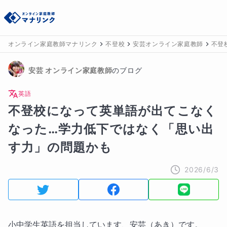
オンライン家庭教師マナリンク
不登校
安芸オンライン家庭教師
不登
安芸
 オンライン家庭教師
のブログ
英語
不登校になって英単語が出てこなく
なった…学力低下ではなく「思い出
す力」の問題かも
2026/6/3
小中学生英語を担当しています、安芸（あき）です。