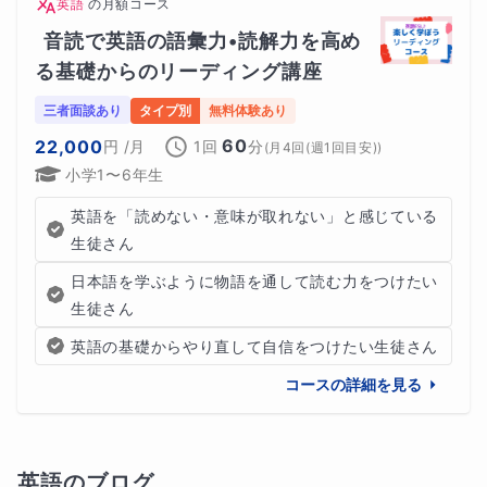
英語
の
月額コース
音読で英語の語彙力•読解力を高め
る基礎からのリーディング講座
三者面談あり
タイプ別
無料体験あり
60
22,000
円
/月
1回
分
(
月4回(週1回目安)
)
小学1〜6年生
英語を「読めない・意味が取れない」と感じている
生徒さん
日本語を学ぶように物語を通して読む力をつけたい
生徒さん
英語の基礎からやり直して自信をつけたい生徒さん
コースの詳細を見る
英語
のブログ