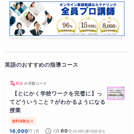
英語のおすすめの指導コース
英語
の
月額コース
【とにかく学校ワークを完璧に】っ
てどういうこと？がわかるようになる
授業
無料体験あり
60
16,000
円
/月
1回
分
(
月4回(週1回目安)
)