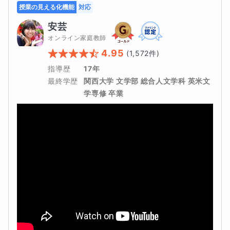
授業の見える化機能
対応
安芸
オンライン家庭教師
4.95
(
1,572
件)
指導歴
17年
最終学歴
関西大学 文学部 総合人文学科 英米文
学専修 卒業