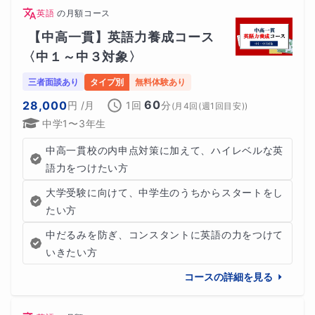
英語
の
月額コース
【中高一貫】英語力養成コース
〈中１～中３対象〉
三者面談あり
タイプ別
無料体験あり
60
28,000
円
/月
1回
分
(
月4回(週1回目安)
)
中学1〜3年生
中高一貫校の内申点対策に加えて、ハイレベルな英
語力をつけたい方
大学受験に向けて、中学生のうちからスタートをし
たい方
中だるみを防ぎ、コンスタントに英語の力をつけて
いきたい方
コースの詳細を見る