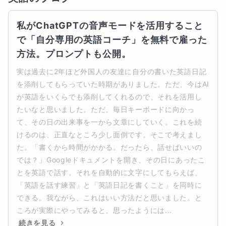
私がChatGPTの音声モードを活用すること
で「自分専用の英語コーチ」を無料で雇った
方法。プロンプトも公開。
実は過去に2年ほど外国人の友達に自分の書いた英語日記
を添削してもらっていた時期がありました。ただ、今はAI
が英語をいくらでも添削してくれるので、それを活用し
たいなと思いました。ただ、毎日キーボードに向かっ
て、その日の出来事を一から文章にしていく。これを続
けるのは、正直なところ少し面倒です。そこで考えまし
た。「書くから時間がかかる。だったら、話せばいいの
では？」Googleドキュメントを開き、その日にあったこ
とを英語で話す。それを自動的に文字にしてもらえば、
「英語を話す練習」と「英語日記を書くこと」を同時に
できる。我ながら、これはいい方法だと思いました。と
ころが実際にやってみると、思ったようには...
続きを見る