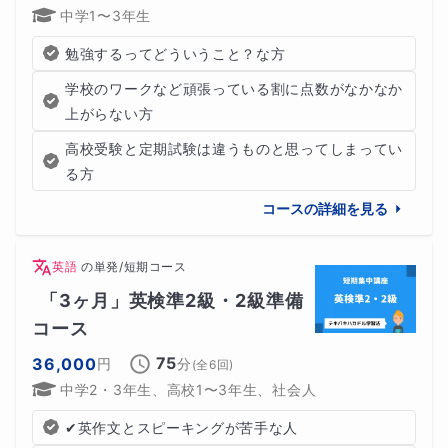
中学1〜3年生
勉強するってどういうこと？な方
学校のワークなど頑張っている割に点数がなかなか
上がらない方
高校受験と定期試験は違うものと思ってしまってい
る方
コースの詳細を見る
英語
の
単発/短期コース
「3ヶ月」英検準2級・2級準備
コース
75
36,000
円
分
(全
6
回)
中学2・3年生、高校1〜3年生、社会人
✔英作文とスピーキングが苦手な人