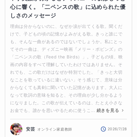
心に響く。「二ペンスの歌」に込められた優
しさのメッセージ
理由は分からないのに、なぜか涙が出てくる歌。聞くだ
けで、子どもの頃の記憶がよみがえる歌。きっと誰にで
も、そんな一曲があるのではないでしょうか。私にとっ
てその一曲は、ディズニー映画『メリー・ポピンズ』の
「二ペンスの歌（Feed the Birds）」。子どもの頃、映
画の内容をすべて理解していたわけではありません。そ
れでも、この歌だけはなぜか特別でした。「きっと大切
なことを歌っているに違いない」そう感じて、意味は分
からなくても真剣に聞いていた記憶があります。大人に
なって歌詞の意味を知ると、その理由が少し分かるよう
になりました。この歌が伝えているのは、たとえ小さな
お金でも、誰かを思いやるために使うこ...
続きを見る
安芸
2026/7/28
オンライン家庭教師