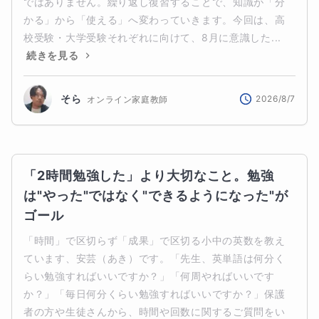
ではありません。繰り返し復習することで、知識が「分
かる」から「使える」へ変わっていきます。今回は、高
校受験・大学受験それぞれに向けて、8月に意識した...
続きを見る
そら
2026/8/7
オンライン家庭教師
「2時間勉強した」より大切なこと。勉強
は"やった"ではなく"できるようになった"が
ゴール
「時間」で区切らず「成果」で区切る小中の英数を教え
ています、安芸（あき）です。「先生、英単語は何分く
らい勉強すればいいですか？」「何周やればいいです
か？」「毎日何分くらい勉強すればいいですか？」保護
者の方や生徒さんから、時間や回数に関するご質問をい