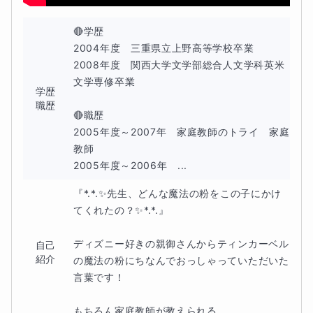
🔴学歴

2004年度　三重県立上野高等学校卒業

2008年度　関西大学文学部総合人文学科英米
文学専修卒業

学歴
職歴
🔴職歴

2005年度～2007年　家庭教師のトライ　家庭
教師

2005年度～2006年　...
『*.*.✨先生、どんな魔法の粉をこの子にかけ
てくれたの？✨*.*.』

ディズニー好きの親御さんからティンカーベル
自己
紹介
の魔法の粉にちなんでおっしゃっていただいた
言葉です！

もちろん家庭教師が教えられる...