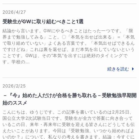
2026/4/27
受験生がGWに取り組むべきこと1選
結論から言います。GWにやるべきことはたった一つです。「限
界まで勉強してみる」こと。〇「本気を出せば出来る」＝「本気
で取り組めていない」よくある言葉です。「本気出せばできるん
ですけどね」これは裏を返せば、まだ本気を出していないという
ことです。GWは、その“本気”を出すには絶好のタイミングで
す。学校の...
続きを読む
2026/2/25
－『今』始めた人だけが合格を勝ち取れる－受験勉強早期開
始のススメ
こんにちは、ゆうじです。この記事を書いているのは2月25日、
国公立大学2次試験当日です。受験生が全力で答案に向き合って
いるこの日、来年・再来年に受験を迎える皆さんにどうしても伝
えたいことがあります。今回は『受験勉強、いつから始めればよ
いのか？』について、私なりの考えを書きます。結論：今すぐに