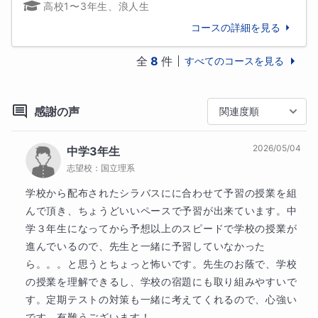
高校1〜3年生、浪人生
「やっているのに伸びない」

そんな感覚を持っていませんか？

コースの詳細を見る
成績は、才能よりも“戦い方”で変わります。

全
8
件
すべてのコースを見る
どこを、どれだけ、どの順でやるか。

これが決まれば、点数は動きます。

感謝の声
関連度順
過去問や模試を徹底的に分析し、「今の君が取れる点
数を最大化する戦略」を一緒に作ります。

2026/05/04
中学3年生
やるべきことが明確になると、不安は減り、自信が生
志望校：
国立理系
まれます。

学校から配布されたシラバスにに合わせて予習の授業を組
んで頂き、ちょうどいいペースで予習が出来ています。中
本気で変わりたいなら、方法を変えよう。

学３年生になってから予想以上のスピードで学校の授業が
努力を、結果につなげよう。
進んでいるので、先生と一緒に予習していなかった
ら。。。と思うとちょっと怖いです。先生のお蔭で、学校
趣味
の授業を理解できるし、学校の宿題にも取り組みやすいで
ボードゲームが好きです。デジタルゲームには無い魅
す。定期テストの対策も一緒に考えてくれるので、心強い
力がたくさんあります。

です。有難うございます！