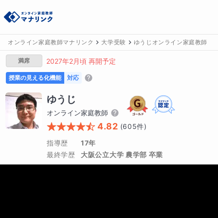
オンライン家庭教師マナリンク
大学受験
ゆうじオンライン家庭教師
満席
2027年2月頃 再開予定
授業の見える化機能
対応
ゆうじ
オンライン家庭教師
4.82
(
605
件)
指導歴
17年
最終学歴
大阪公立大学 農学部 卒業