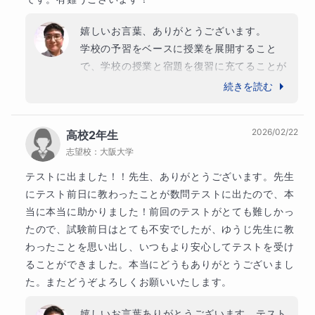
釣りやキャンプなどのアウトドアも大好きです。
嬉しいお言葉、ありがとうございます。

学歴
学校の予習をベースに授業を展開すること
【学歴】

で、学校の授業と宿題を復習に充てることが
1999年　奈良市立二名中学校卒業

出来、効率的に学習に取り組めています。

続きを読む
2002年　奈良県立北大和高校（現奈良北高校）卒業

定期テストもこの調子で頑張っていきましょ
2008年　大阪府立大学（現大阪公立大学）農学部応用
う！
生物化学科卒業

2026/02/22
高校2年生
志望校：
大阪大学
【職歴】

テストに出ました！！先生、ありがとうございます。先生
2008年～2012年　いかるが牛乳（株）にて、検査業
にテスト前日に教わったことが数問テストに出たので、本
務と新商品開発に携わる。

当に本当に助かりました！前回のテストがとても難しかっ
2012年～現在　大学受験専門予備校にて数学・化学・
たので、試験前日はとても不安でしたが、ゆうじ先生に教
生物の個別指導講師
わったことを思い出し、いつもより安心してテストを受け
ることができました。本当にどうもありがとうございまし
た。またどうぞよろしくお願いいたします。
嬉しいお言葉ありがとうございます。テスト