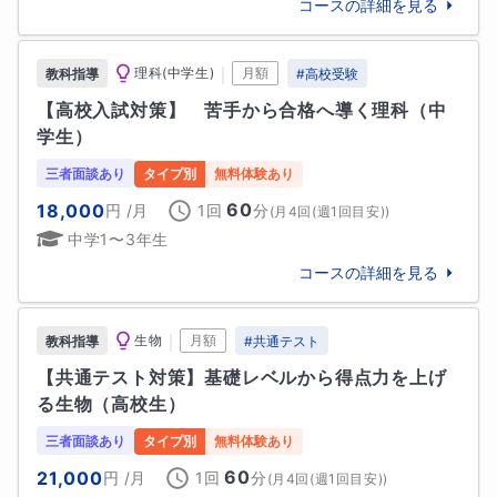
コースの詳細を見る
保護者様へのメッセージ
お子さまの努力が、正しい方向に向かっているか――

そこが最も大切だと私は考えています。

｜
理科(中学生)
月額
教科指導
#
高校受験
【高校入試対策】　苦手から合格へ導く理科（中
私はこれまで、難関国公立・医学部志望生を含む多く
学生）
の生徒を指導してきました。共通テスト・二次試験と
もに「どこで得点すべきか」を徹底分析し、日割りレ
三者面談あり
タイプ別
無料体験あり
ベルまで落とし込んだ学習計画で、限られた時間でも
60
18,000
円
/月
1回
分
(
月4回(週1回目安)
)
成果を出してきました。

中学1〜3年生
コースの詳細を見る
感覚的な指導ではなく、現状分析→課題抽出→具体策
→検証というプロセスを明確にし、着実に積み上げま
す。

｜
生物
月額
教科指導
#
共通テスト
【共通テスト対策】基礎レベルから得点力を上げ
「今からでも間に合うのか」

る生物（高校生）
その不安に、具体策でお応えします。
三者面談あり
タイプ別
無料体験あり
60
21,000
円
/月
1回
分
生徒様へのメッセージ
(
月4回(週1回目安)
)