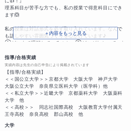
に👍！』

理系科目が苦手な方でも、私の授業で得意科目にでき
ます🙆

私の授業は対話形式を必ず取り入れています。なんで
＋内容をもっと見る
も話しやすい雰囲気づくりを心がけています♪

①どこまで理解しているのか　②どこがわかっていな
いところなのか

ご本人がわかるように聞き出し、言語化します＝いわ
指導/合格実績
ゆる『わかりやすい授業👌』とお考え下さい。

実績内容は先生の自己申告により掲載されています
『わからない』を明確化する対話式授業によって、確
【指導/合格実績】

実に成績がアップします👍

＜＜国公立大学＞＞京都大学　大阪大学　神戸大学　
大阪公立大学　奈良県立医科大学（医学科）他

次に、『出来る！』に変えるためにはどうすればよい
＜＜私立大学＞＞近畿大学　京都薬科大学　大阪薬科
かを具体的にお伝えします。

大学　他

学習計画が立てられない場合や、学習の仕方がわから
＜＜高校＞＞　同志社国際高校　大阪教育大学付属天
ない場合も、お気軽にご相談ください😊

王寺高校　奈良高校　郡山高校　他
使用教材や勉強法なども具体的に提案いたします👍

大学