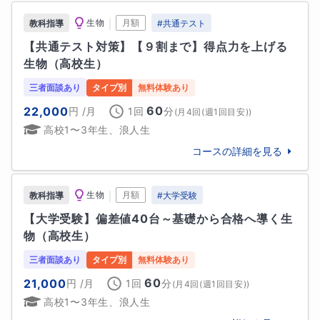
開くことができます!(^^)!

｜
生物
月額
教科指導
#
共通テスト
そうした新たな視点で勉強を続けた先に、数学や理科
【共通テスト対策】【９割まで】得点力を上げる
を得意科目にできた自分が待っています！

生物（高校生）
また、数学や理科に好奇心を強くお持ちの生徒様には
三者面談あり
タイプ別
無料体験あり
関連トピックや発展的内容も積極的にご紹介します。

60
22,000
円
/月
1回
分
(
月4回(週1回目安)
)
高校1〜3年生、浪人生
■生徒様へ

わからないことはむしろ伸びしろです。授業でより明
コースの詳細を見る
確にしていきます。どんどんわからないことを見つけ
て、わかるに変えていきましょう！

｜
生物
月額
教科指導
#
大学受験
■保護者様へ

【大学受験】偏差値40台～基礎から合格へ導く生
受験はお子様の人生を左右する大切なターニングポイ
物（高校生）
ントの一つですね。より良い結果に結び付けられるよ
三者面談あり
タイプ別
無料体験あり
う全力を尽くしますので、どうぞお気軽にご相談くだ
60
21,000
円
/月
1回
分
(
月4回(週1回目安)
)
さい。
高校1〜3年生、浪人生