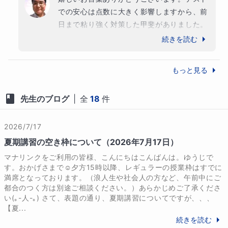
での安心は点数に大きく影響しますから、前
日まで粘り強く対策した甲斐がありました。
テスト中に思い出すことができてよかったで
続きを読む
すね！

これからも引き続き、安心をお届けできるよ
もっと見る
うに頑張ります。
先生のブログ
|
全
18
件
2026/7/17
夏期講習の空き枠について（2026年7月17日）
マナリンクをご利用の皆様、こんにちはこんばんは。ゆうじで
す。おかげさまで☺夕方15時以降、レギュラーの授業枠はすでに
満席となっております。（浪人生や社会人の方など、午前中にご
都合のつく方は別途ご相談ください。）あらかじめご了承くださ
い(｡-人-｡) さて、表題の通り、夏期講習についてですが、、、
【夏...
続きを読む