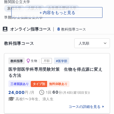
難関国公立大学
■相性の良いご家庭

・受験は気になっているけども、どう勉強していけば
京都大学
大阪大学
奈良県立医科大学
＋内容をもっと見る
いいか不安

準難関/上位国公立大学
・今のままでは、志望校合格は難しいと感じている

大阪市立大学
大阪府立大学
・一生懸命頑張っている姿を見て、結果につなげてや
オンライン指導コース
8
|
教科指導コース
りたいと思っている

他
4
校
すべて見る
教科指導コース
人気順
■相性の良い生徒様

・理系科目をするのが辛い

・数学や理科に苦手意識を持っている

｜
生物
月額
教科指導
#
医学部
・覚えるのが苦手でどう勉強すればよいかわからない

医学部医学科専用受験対策　生物を得点源に変え
る方法
こういった方は私の授業をぜひ受けてみてください。

原理原則に基づいた考え方とはどういうものなのか、
三者面談あり
タイプ別
無料体験あり
経験することができます。

60
24,000
円
/月
1回
分
(
月4回(週1回目安)
)
高校1〜3年生、浪人生
『数学って楽しいな！』『理科って面白いな！』

コースの詳細を見る
こんな感覚を提供し、今までとは違った新たな視点を