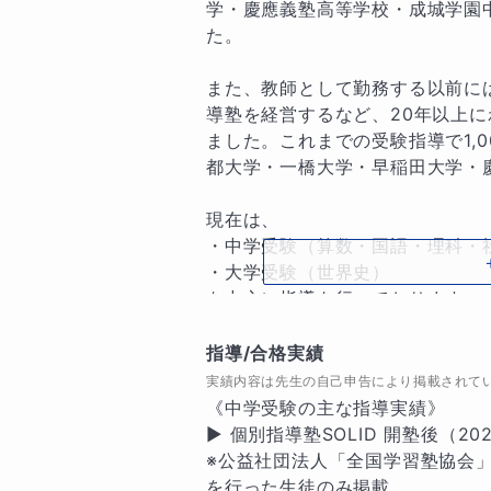
学・慶應義塾高等学校・成城学園
た。

また、教師として勤務する以前に
導塾を経営するなど、20年以上
ました。これまでの受験指導で1,
都大学・一橋大学・早稲田大学・
現在は、

・中学受験（算数・国語・理科・社
・大学受験（世界史）

を中心に指導を行っております。

もし、中学受験や大学受験世界史
指導/合格実績
頼ってください。「分かりやすさ
実績内容は先生の自己申告により掲載されて
たからこそ、中学受験生のような
《中学受験の主な指導実績》

できます。また、西洋史の専門研
▶ 個別指導塾SOLID 開塾後（202
では“他の生徒に差がつく理解力”
※公益社団法人「全国学習塾協会
を行った生徒のみ掲載。
