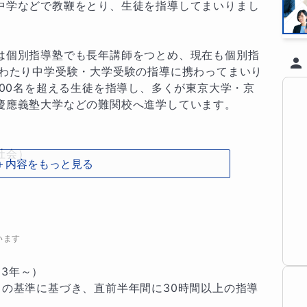
中学などで教鞭をとり、生徒を指導してまいりまし
は個別指導塾でも長年講師をつとめ、現在も個別指
にわたり中学受験・大学受験の指導に携わってまいり
000名を超える生徒を指導し、多くが東京大学・京
慶應義塾大学などの難関校へ進学しています。

会）

＋内容をもっと見る
の対策で「誰に習うか」に迷われているなら、私を
」を重視してものを伝えることの質にこだわってき
います
発展途上の生徒さんにも力を吸収させていくことが
究と合格実績に裏打ちされた指導で大学受験世界史
3年～）

を育むことができます。

」の基準に基づき、直前半年間に30時間以上の指導