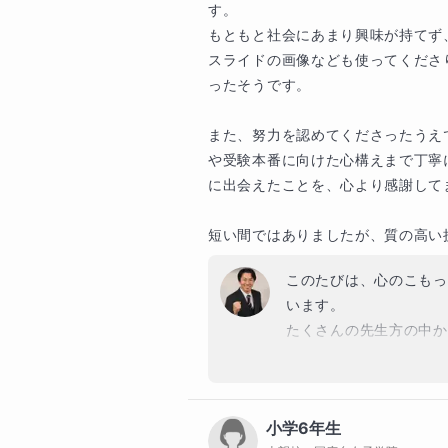
す。

・東京大学　30名（うち文系17名）
論述・記述・資料読解といった高
・京都大学　13名（うち文系6名）
もともと社会にあまり興味が持てず
キスト」や「精緻な分析に基づく
・一橋大学　14名

スライドの画像なども使ってくださ
演習を積み重ねてきた中で培った“
・早稲田大学　152名

ったそうです。

す。

・慶應義塾大学　107名

・上智大学　74名

また、努力を認めてくださったうえ
世界史を、受験突破の武器に変えま
・学習院大学　21名

や受験本番に向けた心構えまで丁寧
・明治大学　117名

に出会えたことを、心より感謝してま
————————

・青山学院大学　45名

なぜ、世界史のプロが「中学受験」
・立教大学　43名

短い間ではありましたが、質の高い
————————

・中央大学　64名

・法政大学　35名

このたびは、心のこもっ
一見すると遠いように思えるかも
・関西大学　3名

います。

ます。それは「背景と構造を読み
・関西学院大学　1名

たくさんの先生方の中か
点です。

・同志社大学　8名

期をともに過ごさせてい
・立命館大学　4名

す。

たとえば、算数の文章題や国語の
ぜそうなるのか”を言語化できるか
▶ 個別指導塾SOLID 開塾後

小学6年生
授業を通じてお嬢様に「
※公益社団法人「全国学習塾協会