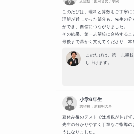
志望校：
国府台女子学院
のであれば、これほど嬉
私は中学受験指導でも、表面的な
を行った生徒のみ掲載。

授業を大切に集中して臨
てて考える力を育てます。過去の
このたびは、理科と算数をご丁寧に
【2024年度（一般入試）】

組み、努力してくださっ
で培った論理的思考や因果の把握
理解が難しかった部分も、先生の分
・慶應義塾大学 法学部

な力へと変えていってい
れ、確実に結果を生み出してきまし
ができ、自信につながりました。

・早稲田大学 人間科学部／人間環
その結果、第一志望校に合格するこ
・明治大学 法学部／文学部

今回の受験を通して、努
「問題を解くことができる人」が
・日本大学 文理学部

最後まで温かく支えてくださり、本
びや暮らしの中で大きな
事を上手に相手に伝えられる人と
・東洋大学 社会学部

の生活がお嬢様にとって
伝えれば良いか熟知している人なの
このたびは、第一志望校
・日本女子大学 人間社会学部

す。

し上げます。

・共通テストスコア：850点以上（1
ですから、国語や社会の専門家で
本当にありがとうござい
に数学の専門家が優れた国語や社
【2023年度 大学受験（一般＋総
お嬢様が日々の授業や課
に多くの中学受験生の算数・理科
・お茶の水女子大学 生活科学部 
一つ丁寧に理解しようと
数系の教科指導についての指導が得
・学習院女子大学 国際交流学部 
たのだと思います。難し
・学習院大学 日本語日本文学科

小学6年生
れたことは、本当に立派
本来、学問に「文系」や「理系」
・関西学院大学 文学部／総合心理
志望校：
浦和明の星
えば主要教科から小論文・総合型
・近畿大学 経済学部／総合社会学
これから始まる新しい学
夏休み後のテストでは点数が伸びず
ンクでご用意しているクラスは、
・武庫川女子大学 心理・社会福祉
さらに多くのことを吸収
先生の分かりやすく丁寧なご指導の
クラスのみご提供しています。

の今後のご成長とご活躍
大学
うになりました。
