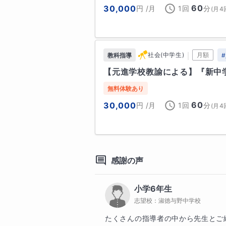
です。

60
30,000
円
/月
1回
分
(
月4
・図表などを利用した分かりやすい
青山学院中等部／鷗友学園女子中
・カリキュラム作成など学習のサ
中等科／香蘭女学校中等科／女子
／日本大学豊山中学校／法政大学
｜
社会(中学生)
月額
教科指導
#
これらを生徒の皆さんにご提供し
治中学校／立教池袋中学校／早稲
【元進学校教諭による】『新中
いたします。

智中学校／埼玉栄中学校／栄東中
中学校／立教新座中学校 ほか

無料体験あり
————————

60
30,000
円
/月
1回
分
(
月4
世界史にこだわる理由

《大学受験の主な指導実績》

————————

▶ 豊島岡女子学園 勤務時代（2015
※個別の合格人数記録は保持して
世界史は、ただの用語暗記の教科で
に多く貢献。勤務当時は高校1年生
社会構造・思想・経済・宗教など
※毎年、東大クラス／京大・一橋
感謝の声
で、世界を構造的に理解する力が育
も、東京大学・京都大学・一橋大
数輩出。

小学6年生
私は西洋史研究に携わる中で、こ
※文系クラスの生徒の世界史には
志望校：
淑徳与野中学校
こそ、大学受験指導では世界史を
ています。下記は高3の担任をつと
多くの合格者を送り出してきました
たくさんの指導者の中から先生とご
験）の進学実績の一部です。
