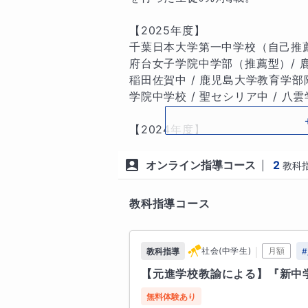
「とにかくわかりやすく優しい」

「何でも知っていて質問に答えても
【2025年度】

千葉日本大学第一中学校（自己推
そうしたお声をこれまで多くいただ
府台女子学院中学部（推薦型）/ 鹿児
稲田佐賀中 / 鹿児島大学教育学部附
「質の高い理解」×「学習量の確保
学院中学校 / 聖セシリア中 / 八雲
この両輪をしっかりと噛み合わせ
ます。

【2024年度】

品川女子学院中等部／明治大学付
暗記や小手先のテクニックでは無
京女学館中学校 ほか

オンライン指導コース
2
|
教科
協のない授業をお届けします。生
ることで、生徒さん自身も気づか
【2023年度】

教科指導コース
・首都圏模試：偏差値12UP（国語
————————

・首都圏模試：偏差値18UP（社会
指導方針は「基礎をおろそかにしな
・合不合判定テスト：偏差値8UP
｜
社会(中学生)
月額
教科指導
#
————————

【元進学校教諭による】『新中
▶ 個別指導塾TOMAS 時代（2002
その人の力を大きく羽ばたかせる
※当時は算・国・理・社すべてを
無料体験あり
はなく、理解と反復によって裏付