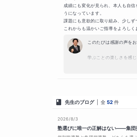
成績にも変化が見られ、本人も自信
難関国公立大学
早い段階から「考える力」に出会
また、日々の学習を支え
うになっています。

力を手にします。そのための“土
北海道大学
東京大学
一橋大学
てこその目標達成かと存
課題にも意欲的に取り組み、少しず
えています。

謝申し上げます。

これからも温かいご指導をよろしく
————————

高校
お嬢様の大切な節目に関
このたびは感謝の声をお
このようなご家庭・生徒様には特に
難関私立高校
ております。本当にあり
————————

開成高等学校
明るく希望に満ちたもの
学ぶことの楽しさを感じ
上位私立高校
っては何より嬉しいこと
《中学受験生》

順天高等学校
で、何よりのことと存じ
・「なぜそうなるのか」を理解して
・一過性の得点ではなく、学ぶ力
われてくるというのは気
中学校
・一段上の理解力を育み、大きく偏
最難関校
・中学受験後の学習の土台づくりま
ぜひ、今の良いサイクル
早稲田中学校
豊島岡女子学園中学校
先生のブログ
|
全
52
件
・学習スケジュールの立案から志
ければと存じます。こち
難関校
《大学受験生》

栄東中学校
浦和明の星女子中学校
2026/8/3
・世界史を得点源にし、最難関校を
塾選びに唯一の正解はない――集団
・東京大学・京都大学・一橋大学