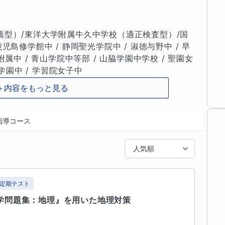
らえなかったことがない」

薦型）/東洋大学附属牛久中学校（適正検査型）/国
いてきました。

島修学館中 / 静岡聖光学院中 / 淑徳与野中 / 早
属中 / 青山学院中等部 / 山脇学園中学校 / 聖園女
」

学園中 / 学習院女子中

ることで、生徒様の成績を確実に押し上げてまいり
＋内容をもっと見る
属八王子中学校／獨協埼玉中学校／大妻中学校／東
く、学力を根底から伸ばしたいご家庭に向けて、妥
指導コース
徒さん一人一人に合わせてその歯車を嚙かみ合わせ
なかった新しい未来への道を切り拓きます！

人気順
／理科）

）

い」こと

（算数）　ほか

定期テスト
学問題集：地理』を用いた地理対策
年～2015年）

のは、ちょっとした小手先のテクニックや攻略法で
担当（生徒ごとに複数科目指導）。記載は一部抜粋
けられた「圧倒的な基礎力」です。
