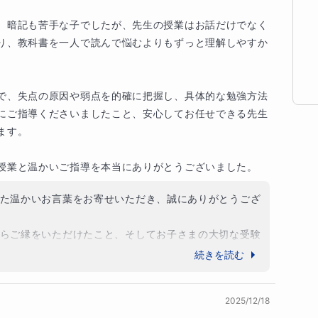


難度問題への対応力を養うため「難関校向け独自テ


、暗記も苦手な子でしたが、先生の授業はお話だけでなく
カリキュラム」を提供しています。高レベルの問題
り、教科書を一人で読んで悩むよりもずっと理解しやすか
 頻出テーマへの嗅覚 ”は、他では得られない強みで
で、失点の原因や弱点を的確に把握し、具体的な勉強方法
す。

にご指導くださいましたこと、安心してお任せできる先生
す。

を教えるのか？

授業と温かいご指導を本当にありがとうございました。
た温かいお言葉をお寄せいただき、誠にありがとうござ
しれませんが、中学受験と世界史には共通点があり
取る力」が、あらゆる科目で求められているという
らご縁をいただけたこと、そしてお子さまの大切な受験
ただけたことを、私自身も大変ありがたく感じておりま
続きを読む
記述、社会の資料問題…解けるかどうかの差は、“な
どうかで決まります。

2025/12/18
理解しやすかった」、「頑張れた」と感じていただけた
」の基準に基づき、直前半年間に30時間以上の指導