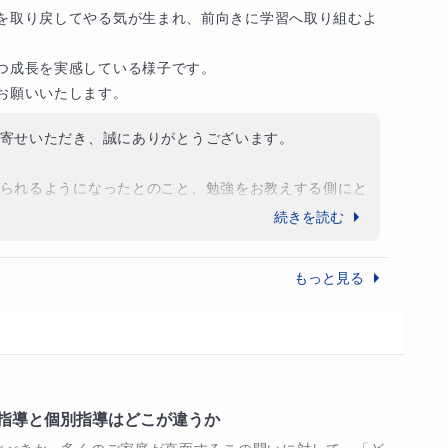
を取り戻してやる気が生まれ、前向きに学習へ取り組むよ
った子どもたちは、受験を超えて、自ら学び続ける
、常に温かく見守ってくださったご家庭のご協力があっ
台づくり”を、私は本気で考え、支えていきたいと考
京都大学
大阪大学
じます。お母さまの丁寧なお心配りとご理解に、深く感
つ成長を実感している様子です。

他
31
校
すべて見る
お願いいたします。
わらせていただきましたことを、私自身大変光栄に思っ
寄せいただき、誠にありがとうございます。

おすすめです

がとうございました。今後とも、お嬢様の歩まれる道が
となりますよう、心よりお祈り申し上げます。
られるようになったとのこと、勉強をお教えする側にと
です。また、成績についても大きく伸びてきたご様子
続きを読む
ます。やはり、しっかり努力した成果が形になってあら
学びたいお子様

そのものを育てたいとお考えのご家庭

持ちの面でも変わってきますね。

もっと見る
差値を伸ばしたいご家庭

で興味のあるご家庭

をさらに続けて、お子様のさらなるご成長につなげてい
望校合格まで一貫して相談したい方

らこそ、これからもよろしくお願いいたします。
市川中学校
目指す方

指導と個別指導はどこが違うか
他
36
校
すべて見る
・東京外国語大学などの難関国公立の論述問題の対