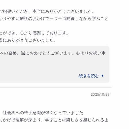
しいことはございません。お嬢様ご自身も、一つ一つの
テクニックではなく、問題の構造を整理し、筋道立
んでくださっただけでなく、コツコツと家庭学習に取り
個別指導塾での講師時代にも、歴史学を学習する中
ご指導いただき、本当にありがとうございました。

ていました。今後もぜひ、こうした姿勢を維持して大き
力は、中学受験をはじめとする様々な分野で生かさ
かりやすい解説のおかげで一つ一つ納得しながら学ぶこと
ただければと存じます。

た。

境科学科

とができ、心より感謝しております。

力してきた過程をしっかり認めることは、必ず今後の学
「教えるのがうまい人」とは限りません。結局、物
当にありがとうございました。
意味を持ってくると思います。これから始まる中学校で
いうのは、物事の構造を把握し、どのような手順で
実りの大きなものとなることを心よりお祈り申し上げま
です。

への合格、誠におめでとうございます。心よりお祝い申
000点満点）

あっても優れた算数や理科の教師たり得ますし、逆
ました。
会の教師たり得るわけです。私も、個別指導塾時代
合型選抜）】

題に対して、常に真剣に向き合い、分からない点を一つ
続きを読む
や、中学生・高校生に数学・理科を教える中で、理
心理学科（新フンボルト入試）

努力されていた姿が、今回の素晴らしい結果につながっ
意になりました。

国際コミュニケーション学科

い内容にも粘り強く取り組み、着実に力を伸ばしていか
2025/10/28
でした。

の別はありません。実際、私自身も指導しようと思
学科

対策まで大抵の科目は指導できます。現在、マナリ
部／文芸学部

校生活では、これまでに身につけた学習姿勢を土台に、
、社会科への苦手意識が強くなっていました。

「自信を持って価値をご提供できる」と考えている
学部 心理学科
し、実りある時間を過ごされることと存じます。お嬢様
おかげで理解が深まり、学ぶことの楽しさを感じられるよ
を、心より願っております。
