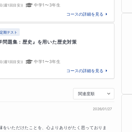
中学1〜3年生
回(週1回目安)
)
授業での「深い理解」

コースの詳細を見る
学校／大妻中学校／共立女子中学校／光塩女子学院
ポートを通した「しっかりとした学習量」

聖学院中学校／豊島岡女子学園中学校／獨協中学校
中学校／明治大学付属中野中学校／明治大学付属明
定期テスト
、地に足の着いた本物の力を身につけるお手伝いを
田中学校／浦和明の星中学校／大宮開成中学校／開
学問題集：歴史』を用いた歴史対策
学校／淑徳与野中学校／城北埼玉中学校／獨協埼玉
中学1〜3年生
回(週1回目安)
)
コースの詳細を見る
年～2023年）

おりませんが、東京大学をはじめとする難関校合格
はありません。

～3年生の世界史を担当。

、複雑に絡み合う出来事の“なぜ”を解き明かすこと
大クラス／早慶クラスを担当。いずれのクラスから
関連度順
ちます。

学・早稲田大学・慶応義塾大学などへの合格者を多
2026/01/27
の教科の持つ深い知的価値に惹かれました。だから
、高２または高３の時点でほぼ全ての生徒を指導し
主軸に据え、東京大学をはじめとする最難関校に数
めていた在職最終年度の生徒たち（2023年度受
。

縁をいただけたことを、心よりありがたく思っておりま