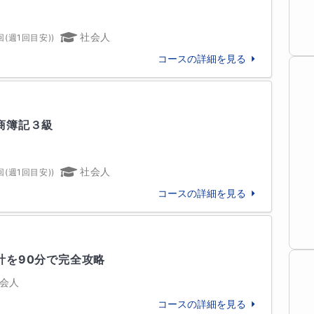
テストで点数につながる力を育てていきます。

ーション学部



社会人
回(週1回目安)
)


やすいのが2次関数です。その原因をたどると、1次
コースの詳細を見る
十分なまま進んでいることが多く見られます。

埼玉）
ていけない

商簿記３級
分けができない

いない

なる生徒さんも少なくありません。

社会人
回(週1回目安)
)
はなく、考え方を整理し、応用が利く形で身につけ


コースの詳細を見る
かしながら、難関大学への合格のために

勉強法

計を90分で完全攻略
ことも可能です。

会人
校
清泉女学院高等学校


コースの詳細を見る
できる」状態にすること
