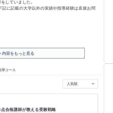
ど、「分からない」と言えないまま、不安を抱え続
導をしていました。

下記に記載の大学以外の実績や指導経験は直接お問
ない、授業についていけず、自信をなくしてしまっ
多くサポートしてきました。

ストの点数アップや内申点の向上はもちろん、将来
学の学習を一貫してサポートします。



算数とは大きく異なります。また、急な授業のスピ
＋内容をもっと見る
きず、基礎が十分に身につかないまま先へ進んでし
指導コース


からない

人気順
して考える経験や計算練習が不足気味

手・自分はできないという意識が強くなりやすくな
8点合格講師が教える受験戦略
科書の例題】を軸に「なぜそうなるのか」を言葉で