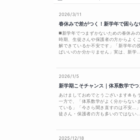
・体系数学などの教科書中心に授業
・数学の定期テストで点数アップし
2026/3/11
・数学の赤点を回避できるようにな
春休みで差がつく！新学年で困らな
・数学への苦手意識を克服したい

◼️新学年でつまずかないための春休み
・算数や数学の基礎から立て直した
時期、生徒さんや保護者の方からよく
・難関大学を目指しているが時間が
解できているか不安です」「新学年の
・難関大学の過去問演習までお願い
ばいいのか分かりません」実は、新学..
・質問しやすい先生が良い

・中高一貫独自のカリキュラムにつ
2026/1/5
■生徒さんへ

新学期こそチャンス｜体系数学でつ
中高一貫校に入学して、周りとの
でも、焦らなくても大丈夫です。

あけましておめでとうございます🎍も
ゆっくりでも、一歩ずつ進めば必ず
一方で、「体系数学がよく分からない
ている」「今さら聞き直すのは不安…
「わかるって楽しい」と思える瞬
徒さん・保護者の方も多いのではない..
■保護者様へ

中高一貫校の生徒さんを多く支援し
2025/12/18
お子様の状況や目標に合わせて、