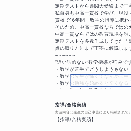
定期テストから難関大受験まで丁寧
私自身も中高一貫校で学び、現役
貫校で16年間、数学の指導に携わ
そのため、中高一貫校ならではの
中高一貫ならではの教育現場を誰よ
定期テストを多数作成してきた「
点の取り方》まで丁寧に解説します
~~~~~~

“追い詰めない”数学指導が強みです
・数学が苦手でどうしようもない

・数学の先生が怖くてなんか苦手

・数学の勉強を始めると辛くなる

…という人も大歓迎です！

どんどん質問して貰えるような環境
しっかり数学の点数を伸ばしていき
指導/合格実績
~~~~~~

実績内容は先生の自己申告により掲載されて
🐈数学が苦手な中高一貫校の生徒さ
【指導/合格実績】

中高一貫校の数学は進度が速く、