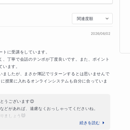
しています。例題は考え方や解説が最も丁寧に整理
なる内容が多く含まれています。

関連度順
順番」を身につける

ンに整理し、

を明確にすることを大切にしています。

2026/06/02
ートに受講をしています。

く、丁寧で会話のテンポが丁度良いです。また、ポイント
います。

いましたが、まさか簿記でリターンするとは思いませんで
ぐに授業に入れるオンラインシステムも自分に合っていま
る状態を目指します。

で、問題ごとに一から悩むのではなく、初めて見る
できるようになります。

うございます😊

などがあれば、遠慮なくおっしゃってくださいね。

いためには、質問しやすい雰囲気がとても大切だと
りましょう😺
続きを読む
が自信の低下につながることもあります。生徒一人