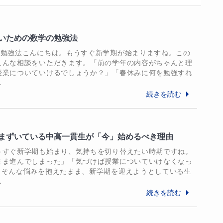
してほしい

たい

りたい

いための数学の勉強法
の勉強法こんにちは。もうすぐ新学期が始まりますね。この
い

こんな相談をいただきます。「前の学年の内容がちゃんと理
無い

授業についていけるでしょうか？」「春休みに何を勉強すれ
したい

.
続きを読む
いていけない

まずいている中高一貫生が「今」始めるべき理由
差が開く事に焦っていませんか？

うすぐ新学期も始まり、気持ちを切り替えたい時期ですね。
変わります。

まま進んでしまった」「気づけば授業についていけなくなっ
」そんな悩みを抱えたまま、新学期を迎えようとしている生
間を、一緒につくっていきましょう。

.
続きを読む
てきました。

今できる最適なステップをご提案いたします。
