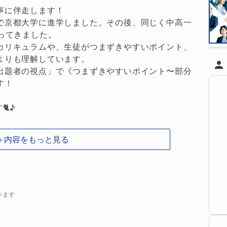
に伴走します！

で京都大学に進学しました。その後、同じく中高一
ってきました。

カリキュラムや、生徒がつまずきやすいポイント、
りも理解しています。

出題者の視点」で《つまずきやすいポイント〜部分
！

♪

＋内容をもっと見る
を作るので、

ましょう！

います
んへ

一度つまずくと取り戻すのが難しい教科です。特