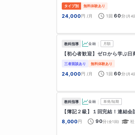
確認しながら進めることで、定期
同志社大学グローバル•コミュニケ
タイプ別
無料体験あり
同志社大学グローバル地域文化学部
60
24,000
円
/月
1回
分
(
月4
🐈中高一貫校の「高校生」の皆様へ
同志社女子大学生活科学部

高校生になると、最初につまずき
京都薬科大学薬学部

関数の理解(中学数学の内容)が不
国際学院高校アドバンスコース（
また、

｜
金融
月額
教科指導
大学
・ベクトルなどの新しい概念につい
難関国公立大学
【初心者歓迎】ゼロから学ぶ日
・2次関数の最大値・最小値で場合
・分かったつもりで演習量が足りて
北海道大学
京都大学
三者面談あり
無料体験あり
といった状態で、成績が不安定に
難関私立大学
60
24,000
円
/月
1回
分
(
月4
私は、解き方を丸暗記させるので
同志社大学
関西学院大学
てもらうことを大切にしています。
そして、中高一貫校での学びを活
準難関/上位国公立大学
・限られた時間で成果を最大化する
島根大学
｜
金融
単発/短期
教科指導
・難問を解くための思考プロセス

高校
【簿記２級】１回完結！連結会
この2つを具体的にお伝えしていく
その他
90
8,000
円
分
社
(全
1
回)
国際学院高等学校
横浜女学院高等学
🐈数学の指導で大切にしていること
①｜教科書の例題を「確実に理解