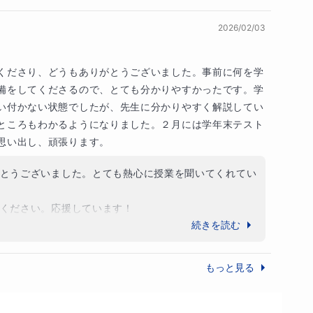
、無理なく学びを続けられる環境づくりを心がけて
2026/02/03
り」を防ぐ

読んで「分かった気がする」状態で勉強を終えてし
は必ず手を動かして問題を解き、本当に理解できて
くださり、どうもありがとうございました。事前に何を学
備をしてくださるので、とても分かりやすかったです。学
、定期テストでも安定して点数が取れる力につなげ
い付かない状態でしたが、先生に分かりやすく解説してい
ところもわかるようになりました。２月には学年末テスト
思い出し、頑張ります。
いただいていました。

とうございました。とても熱心に授業を聞いてくれてい
おくことで、いろんな生徒が質問をしにきてくれた
ください。応援しています！
れていたので、気軽に聞きやすい雰囲気もあったの
続きを読む
の1つだと思っています。

もっと見る
がある

る
