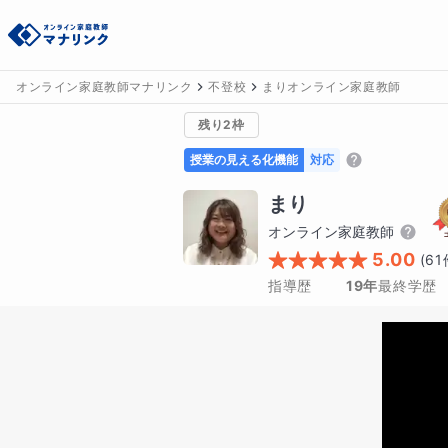
オンライン家庭教師マナリンク
不登校
まりオンライン家庭教師
残り2枠
授業の見える化機能
対応
まり
オンライン家庭教師
5.00
(
61
指導歴
19年
最終学歴