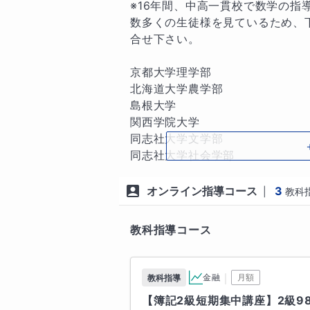
に、真面目で努力している生徒ほ
※16年間、中高一貫校で数学の指
けてしまうことがあります。

数多くの生徒様を見ているため、
頑張っているのに点数に結びつか
合せ下さい。

た、そんな生徒さんを、これまで数
私にお任せいただければ、定期テ
京都大学理学部

を見据えた難関大学受験まで、数
北海道大学農学部

島根大学

🐈中高一貫校の「中学生」の皆様へ
関西学院大学

中高一貫校の数学は、これまでの
同志社大学文学部

ードの加速についていくことがで
同志社大学社会学部

まうことが少なくありません。

同志社大学法学部

特に多いのは、

同志社大学経済学部

オンライン指導コース
3
|
教科
・分数や計算などの土台があいまい
同志社大学商学部

・文章問題や関数で式の立て方が分
同志社大学政策学部

教科指導コース
・ICT教材中心の学習で手を動か
同志社大学文化情報学部

といったケースです。

同志社大学理工学部

この段階でつまずくと、数学が苦
同志社大学生命医科学部

｜
金融
月額
教科指導
ります。

同志社大学スポーツ健康科学部

【簿記2級短期集中講座】2級9
私の授業ではまず基本となる【教
同志社大学心理学部
