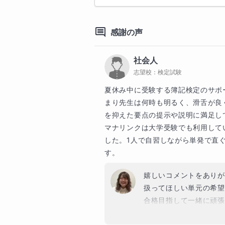
私は教科書の例題をとても大切に
されており、定期テストの土台に
感謝の声
②｜解法をパターン化し「考える
授業では、解法をいくつかのパター
問題に取り組むときの考える順番
社会人
問題を見たときに、

志望校：
検定試験
 まずここを確認する

夏休み中に受験する簿記検定のサポ
 ↓

まり先生は何時も明るく、滑舌が良
 次にこの形ならこの考え方を使う

を抑えた要点の提示や説明に満足して
 ↓

マナリンクは大学受験でも利用して
 うまくいかなければ、別の視点に切り替える

した。1人で自習しながら単発で直
といったように、段階的に考えられ
す。
こうしたステップが身につくこと
問題や応用問題にも落ち着いて対応
嬉しいコメントをありがと
③｜質問しやすい雰囲気をつくる

扱ってほしい単元の希望
分からないことをそのままにしな
合格目指して一緒に頑張
考えています。

中高一貫校では、学力のつまずき