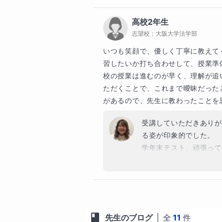
ひとりのペースを大切にしながら
います。

高校2年生
④｜手を動かし、「分かったつも
志望校：
大阪大学法学部
数学が苦手な生徒ほど、教科書を
まいがちです。そのため、授業で
いつも笑顔で、優しく丁寧に教えて
いるかを一緒に確認します。

習したいか打ち合わせして、授業準
繰り返し解く中で理解を定着させ
校の授業は進むのが早く、理解が追
ていきます。

ただくことで、これまで曖昧だった
があるので、先生に教わったことを
🐈生徒さん・保護者様からのお声

「質問しやすい！」とのお声をよく
受講していただきありが
質問の受付時間などを予め伝えて
る姿が印象的でした。

のを覚えています。

学年末テスト、頑張って
生徒からは「まりちゃん」と呼ば
かもしれません。私ならではの強み
🐈こんなご家庭におすすめです

・中高一貫校の授業スピードに不安
・算数から苦手意識があり困ってい
先生のブログ
|
全
11
件