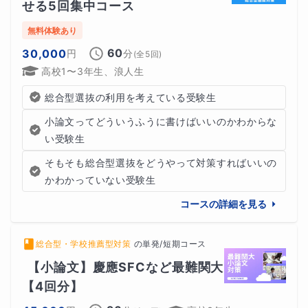
せる5回集中コース
無料体験あり
60
30,000
円
分
(全
5
回)
高校1〜3年生、浪人生
総合型選抜の利用を考えている受験生
小論文ってどういうふうに書けばいいのかわからな
い受験生
そもそも総合型選抜をどうやって対策すればいいの
かわかっていない受験生
コースの詳細を見る
総合型・学校推薦型対策
の
単発/短期コース
【小論文】慶應SFCなど最難関大
【4回分】