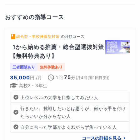
おすすめの指導コース
総合型・学校推薦型対策
の
月額コース
1から始める推薦・総合型選抜対策
【無料特典あり】
三者面談あり
無料体験あり
75
35,000
円
/月
1回
分
(
月4回(週1回目安)
)
高校2・3年生
上位レベルの大学を目指してみたい人
行きたい、挑戦したいとは思うが、何から手を付け
たらいいか分からない人
自分に合った学部がよくわからず焦っている人
コースの詳細を見る