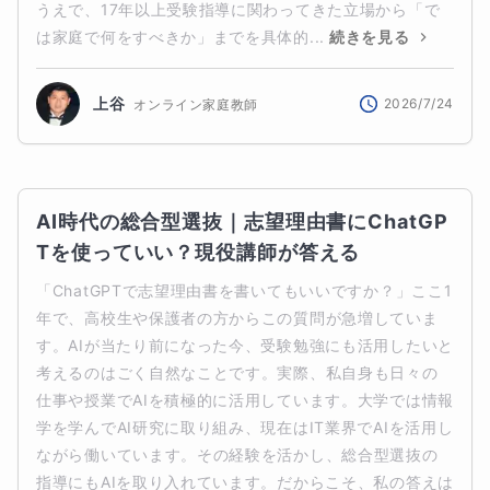
うえで、17年以上受験指導に関わってきた立場から「で
は家庭で何をすべきか」までを具体的...
続きを見る
上谷
2026/7/24
オンライン家庭教師
AI時代の総合型選抜｜志望理由書にChatGP
Tを使っていい？現役講師が答える
「ChatGPTで志望理由書を書いてもいいですか？」ここ1
年で、高校生や保護者の方からこの質問が急増していま
す。AIが当たり前になった今、受験勉強にも活用したいと
考えるのはごく自然なことです。実際、私自身も日々の
仕事や授業でAIを積極的に活用しています。大学では情報
学を学んでAI研究に取り組み、現在はIT業界でAIを活用し
ながら働いています。その経験を活かし、総合型選抜の
指導にもAIを取り入れています。だからこそ、私の答えは