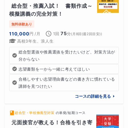
総合型・推薦入試！　書類作成～
模擬講義の完全対策！
無料体験あり
75
110,000
円
/月
1回
分
(
月8回(週2回目安)
)
高校3年生、浪人生
総合型選抜や推薦選抜を受けたいけど、対策方法が
分からない
志望書類を一から一緒に考えてほしい
合格しやすい志望理由書などの書き方に慣れている
講師を見つけたい
コースの詳細を見る
総合型・学校推薦型対策
の
単発/短期コース
元面接官が教える！合格を引き寄