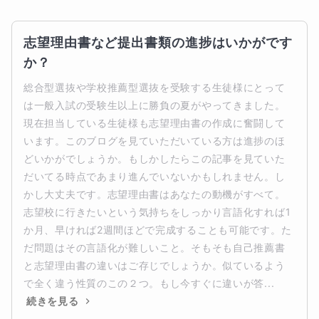
志望理由書など提出書類の進捗はいかがです
か？
総合型選抜や学校推薦型選抜を受験する生徒様にとって
は一般入試の受験生以上に勝負の夏がやってきました。
現在担当している生徒様も志望理由書の作成に奮闘して
います。このブログを見ていただいている方は進捗のほ
どいかがでしょうか。もしかしたらこの記事を見ていた
だいてる時点であまり進んでいないかもしれません。し
かし大丈夫です。志望理由書はあなたの動機がすべて。
志望校に行きたいという気持ちをしっかり言語化すれば1
か月、早ければ2週間ほどで完成することも可能です。た
だ問題はその言語化が難しいこと。そもそも自己推薦書
と志望理由書の違いはご存じでしょうか。似ているよう
で全く違う性質のこの２つ。もし今すぐに違いが答...
続きを見る