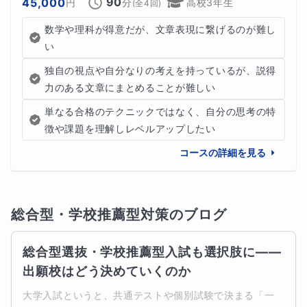
90
45,000
円
分
高校3年生
(全
4
回)
数学や理科が得意だが、文章表現に繋げるのが難し
い
独自の視点や自分なりの考えを持っているが、説得
力のある文章にまとめることが難しい
単なる合格のテクニックではなく、自分の思考の特
徴や課題を理解しレベルアップしたい
コースの詳細を見る
総合型・学校推薦型対策
のブログ
総合型選抜・学校推薦型入試も選択肢に――
出願校はどう決めていくのか
大学入試というと、共通テストや個別試験で決まる「一