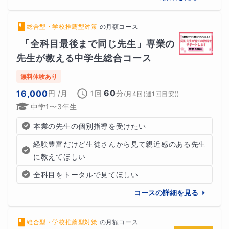
総合型・学校推薦型対策
の
月額コース
「全科目最後まで同じ先生」専業の
先生が教える中学生総合コース
無料体験あり
60
16,000
円
/月
1回
分
(
月4回(週1回目安)
)
中学1〜3年生
本業の先生の個別指導を受けたい
経験豊富だけど生徒さんから見て親近感のある先生
に教えてほしい
全科目をトータルで見てほしい
コースの詳細を見る
総合型・学校推薦型対策
の
月額コース