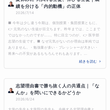
績を分ける「内的動機」の正体
2026/7/14
■ 今年は少し違う今期は、個別授業・集団授業ともに、
👉 元気のない生徒が目立ちます。昨年までは、ここまで
ではなかったのですが……。特に目立つのが、👉 医学部
志望の生徒です。■ なぜ元気がないのか理由は単純では
ありません。・勉強量が多い・プレッシャーが大きい・
将来への不安があるもちろんそれもあります。...
続きを読む
志望理由書で勝ち抜く人の共通点｜「な
んか」を問いにできるかどうか
2026/6/24
大学の先生も大学院の先生も、合格する志望理由書と