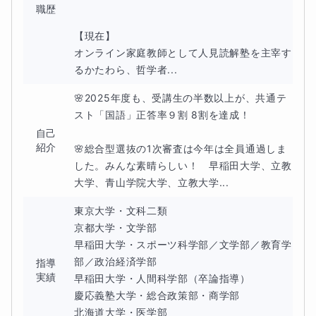
職歴
【現在】

オンライン家庭教師として人見読解塾を主宰す
るかたわら、哲学者...
🌸2025年度も、受講生の半数以上が、共通テ
スト「国語」正答率９割 8割を達成！

自己
紹介
🌸総合型選抜の1次審査は今年は全員通過しま
した。みんな素晴らしい！　早稲田大学、立教
大学、青山学院大学、立教大学...
東京大学・文科二類

京都大学・文学部

早稲田大学・スポーツ科学部／文学部／教育学
部／政治経済学部

指導
実績
早稲田大学・人間科学部（卒論指導）

慶応義塾大学・総合政策部・商学部

北海道大学・医学部
