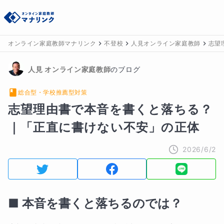
オンライン家庭教師マナリンク
不登校
人見オンライン家庭教師
志望
人見
 オンライン家庭教師
のブログ
総合型・学校推薦型対策
志望理由書で本音を書くと落ちる？
｜「正直に書けない不安」の正体
2026/6/2
■ 本音を書くと落ちるのでは？