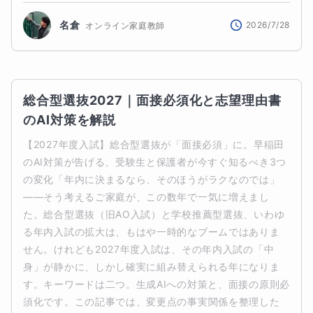
名倉
2026/7/28
オンライン家庭教師
総合型選抜2027｜面接必須化と志望理由書
のAI対策を解説
【2027年度入試】総合型選抜が「面接必須」に。早稲田
のAI対策が告げる、受験生と保護者が今すぐ知るべき3つ
の変化「年内に決まるなら、そのほうがラクなのでは」
——そう考えるご家庭が、この数年で一気に増えまし
た。総合型選抜（旧AO入試）と学校推薦型選抜、いわゆ
る年内入試の拡大は、もはや一時的なブームではありま
せん。けれども2027年度入試は、その年内入試の「中
身」が静かに、しかし確実に組み替えられる年になりま
す。キーワードは二つ。生成AIへの対策と、面接の原則必
須化です。この記事では、変更点の事実関係を整理した