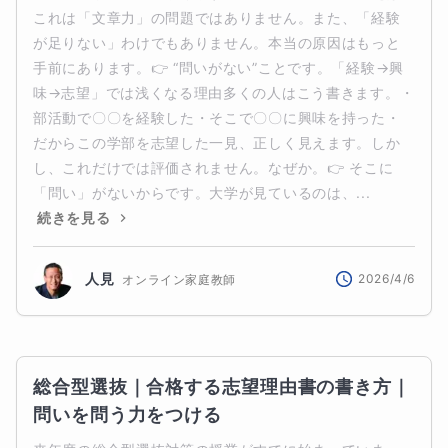
これは「文章力」の問題ではありません。また、「経験
が足りない」わけでもありません。本当の原因はもっと
手前にあります。👉 “問いがない”ことです。「経験→興
味→志望」では浅くなる理由多くの人はこう書きます。・
部活動で〇〇を経験した・そこで〇〇に興味を持った・
だからこの学部を志望した一見、正しく見えます。しか
し、これだけでは評価されません。なぜか。👉 そこに
「問い」がないからです。大学が見ているのは、...
続きを見る
人見
2026/4/6
オンライン家庭教師
総合型選抜｜合格する志望理由書の書き方｜
問いを問う力をつける