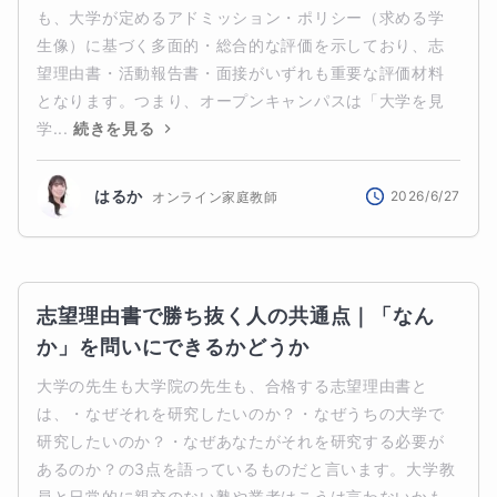
も、大学が定めるアドミッション・ポリシー（求める学
生像）に基づく多面的・総合的な評価を示しており、志
望理由書・活動報告書・面接がいずれも重要な評価材料
となります。つまり、オープンキャンパスは「大学を見
学...
続きを見る
はるか
2026/6/27
オンライン家庭教師
志望理由書で勝ち抜く人の共通点｜「なん
か」を問いにできるかどうか
大学の先生も大学院の先生も、合格する志望理由書と
は、・なぜそれを研究したいのか？・なぜうちの大学で
研究したいのか？・なぜあなたがそれを研究する必要が
あるのか？の3点を語っているものだと言います。大学教
員と日常的に親交のない塾や業者はこうは言わないかも