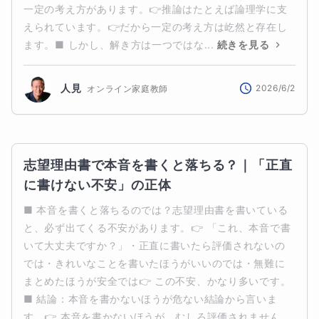
一定の考え方があります。👉推論はたとえば論理学に支
えられています。👉だから一定の考え方は屹然と存在し
ます。■ しかし、解き方は一つではな...
続きを見る
人見
2026/6/2
オンライン家庭教師
志望理由書で本音を書くと落ちる？｜「正直
に書けない不安」の正体
■ 本音を書くと落ちるのでは？志望理由書を書いている
と、必ず出てくる不安があります。👉 「これ、本音で書
いて大丈夫ですか？」・正直に書いたら評価されないの
では・きれいなことを書いたほうがいいのでは・無難に
まとめたほうが安全では👉 この不安、かなり多いです。
■ 結論：本音を書かないほうが危ない結論から言いま
す。👉 本音を書かないほうが、むしろ評価されません。