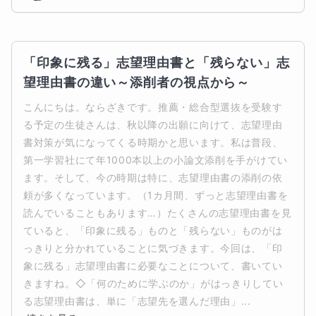
「印象に残る」志望理由書と「残らない」志
望理由書の違い～添削者の視点から～
こんにちは。ならざきです。推薦・総合型選抜を受験す
る予定の生徒さんは、秋以降の出願に向けて、志望理由
書対策が気になってくる時期かと思います。私は普段、
第一学習社にて年1000本以上の小論文添削を手がけてい
ます。そして、今の時期は特に、志望理由書の添削の依
頼が多くなっています。（1カ月間、ずっと志望理由書を
読んでいることもあります…）たくさんの志望理由書を見
ていると、「印象に残る」ものと「残らない」ものがは
っきりと分かれていることに気づきます。今回は、「印
象に残る」志望理由書に必要なことについて、書いてい
きますね。◇「何のために学ぶのか」がはっきりしてい
る志望理由書は、単に「志望先を選んだ理由」...