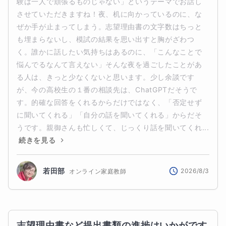
験は一人で頑張るものじゃない」というテーマでお話し
させていただきますね！夜、机に向かっているのに、な
ぜか手が止まってしまう。志望理由書の文字数はちっと
も埋まらないし、模試の結果を思い出すと胸がざわつ
く。誰かに話したい気持ちはあるのに、「こんなことで
悩んでるなんて言えない」そんな夜を過ごしたことがあ
る人は、きっと少なくないと思います。少し余談です
が、今の高校生の１番の相談先は、ChatGPTだそうで
す。的確な回答をくれるからだけではなく、「否定せず
に聞いてくれる」「自分の話を聞いてくれる」からだそ
うです。親御さんも忙しくて、じっくり話を聞いてくれ...
続きを見る
若田部
2026/8/3
オンライン家庭教師
志望理由書など提出書類の進捗はいかがです