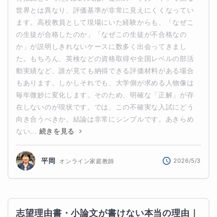
世界とは異なり、評価基準が非常に見えにくくなってい
ます。高校教員として現場にいた経験からも、「なぜこ
の生徒が合格したのか」「なぜこの生徒が不合格なの
か」が説明しきれないケースに数多く出会ってきまし
た。もちろん、英検などの資格取得や全国レベルの部活
動実績など、誰が見ても納得できる評価材料がある場合
もあります。しかしそれでも、大学側が求める人物像は
毎年微妙に変化します。そのため、明確な「正解」が存
在しないのが現状です。では、この不確実な入試にどう
向き合うべきか。結論は非常にシンプルです。あきらめ
ない...
続きを見る
平岡
2026/5/3
オンライン家庭教師
志望理由書・小論文が書けない本当の理由｜