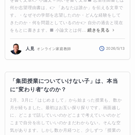
何か志望理由書は、👉 「あなたは誰か」を伝える文章で
す。・なぜその学部を志望したのか・どんな経験をして
きたのか・何を問題としているのか👉 自分の過去と現在
をもとに書きます。■ 小論文とは何...
続きを見る
人見
2026/5/13
オンライン家庭教師
「集団授業についていけない子」は、本当
に“変わり者”なのか？
2月、3月に「はじめまして」から始まった授業も、数か
月が経ちました。最初はお互い探り探りです。画面越し
に、どこまで話していいのかどこまで考えていいのかど
こまで自分を出していいのかまだわからない。そんな空
気があります。しかし数か月経つと、少しずつ「授業の