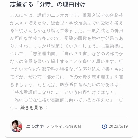
志望する「分野」の理由付け
こんにちは、講師のニシオカです。推薦入試での合格枠
が大きく増えた今、総合型・学校推薦型での受験を考え
る生徒さんもかなり増えて来ました。一般入試との併用
が可能な学校も多いので、受験の回数を増やす効果もあ
りますね。しっかり対策していきましょう。志望動機に
ついて、「志望理由書」「自己ＰＲ書」などの名称でか
なりの分量を書いて提出することが多いと思います。行
きたい大学の学部学科の特徴などを盛り込んで書くもの
ですが、ぜひ前半部分には「その分野を志す理由」を書
きましょう。たとえば、医療系に進みたいのであれば、
「将来看護師になりたい」という内容だけではなく、
「私の〇〇な性格が看護師に向いていると考えた」「〇
〇...
続きを見る
ニシオカ
2026/5/19
オンライン家庭教師