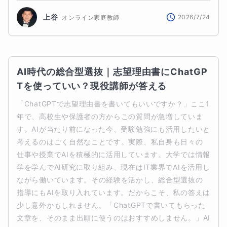
上谷
2026/7/24
オンライン家庭教師
AI時代の総合型選抜｜志望理由書にChatGP
Tを使っていい？現役講師が答える
「ChatGPTで志望理由書を書いてもいいですか？」ここ1
年で、高校生や保護者の方からこの質問が急増していま
す。AIが当たり前になった今、受験勉強にも活用したいと
考えるのはごく自然なことです。実際、私自身も日々の
仕事や授業でAIを積極的に活用しています。大学では情報
学を学んでAI研究に取り組み、現在はIT業界でAIを活用し
ながら働いています。その経験を活かし、総合型選抜の
指導にもAIを取り入れています。だからこそ、私の答えは
少し意外かもしれません。「ChatGPTで書いてもらった
文章を、そのまま出願に使うのはおすすめしません。」AI