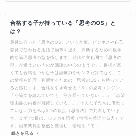
合格する子が持っている「思考のOS」と
は？
最近出会った「思考のOS」という言葉。ビジネスや自己
啓発で使われる用語で物事を捉え、判断するための根本
的な論理思考の型を指します。時代や文化圏で「思考の
型」が違うというのが議論の中心のようです。目標が高
くても合格をつかむ子は語彙力やセンスだけでなく、こ
の情報を処理し判断するための「思考のOS」を持ってい
ると感じます。合格を引き寄せる「3つの思考エンジン」
「小論文を読んでいても、筋が通っていない……」「志望
理由書の内容が飛躍している……」そんな子たちに備わっ
ていない力を私は3つの観点（思考法）で判断していま
す。まず1つ目は、ロジカル思考（情報を整理する力）で
す。因果関係を整然と整理し、情報を「モ...
続きを見る