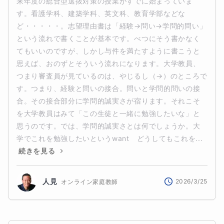
来年度の総合型選抜対策の授業がすでに始まっていま
す。看護学科、建築学科、英文科、教育学部などな
ど・・・・・。志望理由書は「経験→問い→学問的問い」
という流れで書くことが基本です。べつにそう書かなく
てもいいのですが、しかし与件を満たすように書こうと
思えば、おのずとそういう流れになります。大学教員、
つまり審査員が見ているのは、やじるし（→）のところで
す。つまり、経験と問いの接合。問いと学問的問いの接
合。その接合部分に学問的誠実さが宿ります。それこそ
を大学教員はみて「この生徒と一緒に勉強したいな」と
思うのです。では、学問的誠実さとは何でしょうか。大
学でこれを勉強したいというwant　どうしてもこれを...
続きを見る
人見
2026/3/25
オンライン家庭教師