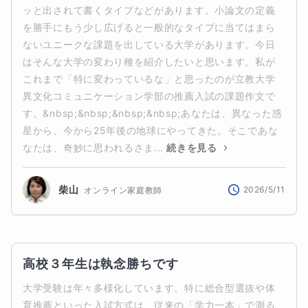
ッと出されて書くタイプなどがあります。小論文の定義
を勝手にもう少し広げると一般的なタイプに当てはまら
ないユニークな課題を出している大学があります。今日
はそんな大学の変わり種を紹介したいと思います。私が
これまで「特に変わっているな」と思ったのが立教大学
異文化コミュニケーション学部の推薦入試の課題作文で
す。&nbsp;&nbsp;&nbsp;&nbsp;あなたは、異なった惑
星から、今から25年後の地球にやってきた。そこであな
なたは、奇妙に思われるさま...
続きを見る
柴山
2026/5/11
オンライン家庭教師
高校３年生は執念勝ちです
大学受験は年々多様化しています。特に総合型選抜や体
育推薦といった入試方式は、従来の「学力一本」で測る