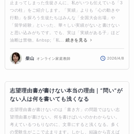
止まってしまった生徒さんに、私がいつも伝えている「3
つの柱」をご紹介します。「実績」よりも「心の動きや
行動」を探ろう生徒たちはみんな「全国大会出場」や
「留学経験」といった、華々しい実績がないと書けない
と思い込みがちです。でも、実は「実績がある子」ほど
油断は禁物。&nbsp;「私...
続きを見る
柴山
2026/4/8
オンライン家庭教師
志望理由書が書けない本当の理由｜“問い”が
ない人は何を書いても浅くなる
志望理由書が書けないのは「書き方」の問題ではない志
望理由書が書けない。何を書けばいいのかわからない。
考えているつもりなのに、文章にすると浅くなる。多く
の受験生がここで止まります。しかし、結論から言えば