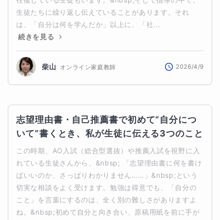
生徒たちに繰り返し伝えていることがあります。それ
は、「自分は何を学んだか」以上に、「社...
続きを見る
柴山
2026/4/9
オンライン家庭教師
志望理由書・自己推薦書で初めて“自分につ
いて”書くとき、私が生徒に伝える3つのこと
この時期、AO入試（総合型選抜）や推薦入試を視野に入
れている生徒さんから、&nbsp; 「志望理由書に何を書け
ばいいのか、さっぱりわかりません……」&nbsp;という
切実な相談をよく受けます。勉強は得意でも、「自分の
こと」を言葉にするのは、全く別の難しさがありますよ
ね。&nbsp;初めて自分と向き合い、原稿用紙を前に手が