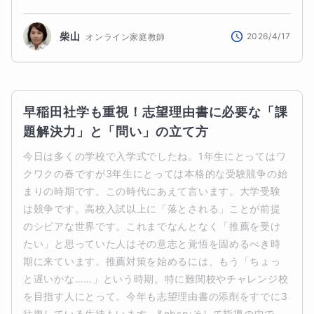
柴山
2026/4/17
オンライン家庭教師
早稲田社学も重視！志望理由書に必要な「課
題解決力」と「問い」の立て方
今日は多くの学校で入学式でしたね。1年生にとってはワ
クワクの春ですが3年生にとっては本格的な受験競争の始
まりの時期です。この時代にあえて言います。大学受験
は競争です。高校入試以上に「落とされる」ことが前提
のシビアな世界です。これまでなんとなく「推薦を受け
たい」と思っていた人はその意志と覚悟を固めるべき時
期に来ています。推薦対策を始めるには、もう「ちょっ
と遅いかな……」という時期。特に難関校やチャレンジ校
を目指す人にとって。今年も志望理由書の添削をすでに3
往復している生徒もいます。&nbsp;そして指導の中で、