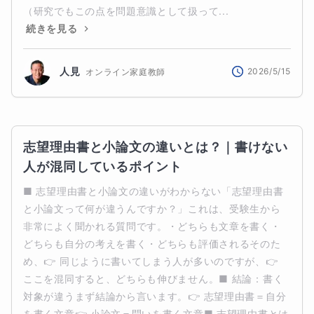
（研究でもこの点を問題意識として扱って...
続きを見る
人見
2026/5/15
オンライン家庭教師
志望理由書と小論文の違いとは？｜書けない
人が混同しているポイント
■ 志望理由書と小論文の違いがわからない「志望理由書
と小論文って何が違うんですか？」これは、受験生から
非常によく聞かれる質問です。・どちらも文章を書く・
どちらも自分の考えを書く・どちらも評価されるそのた
め、👉 同じように書いてしまう人が多いのですが、👉 
ここを混同すると、どちらも伸びません。■ 結論：書く
対象が違うまず結論から言います。👉 志望理由書＝自分
を書く文章👉 小論文＝問いを書く文章■ 志望理由書とは