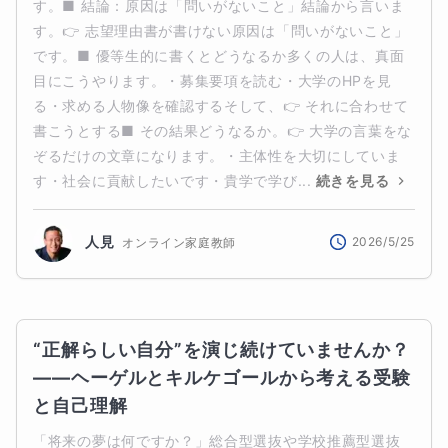
す。■ 結論：原因は「問いがないこと」結論から言いま
す。👉 志望理由書が書けない原因は「問いがないこと」
です。■ 優等生的に書くとどうなるか多くの人は、真面
目にこうやります。・募集要項を読む・大学のHPを見
る・求める人物像を確認するそして、👉 それに合わせて
書こうとする■ その結果どうなるか。👉 大学の言葉をな
ぞるだけの文章になります。・主体性を大切にしていま
す・社会に貢献したいです・貴学で学び...
続きを見る
人見
2026/5/25
オンライン家庭教師
“正解らしい自分”を演じ続けていませんか？
――ヘーゲルとキルケゴールから考える受験
と自己理解
「将来の夢は何ですか？」総合型選抜や学校推薦型選抜