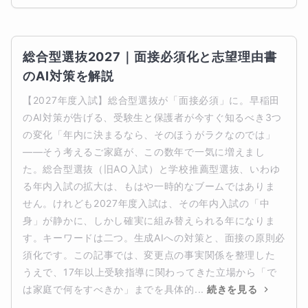
総合型選抜2027｜面接必須化と志望理由書
のAI対策を解説
【2027年度入試】総合型選抜が「面接必須」に。早稲田
のAI対策が告げる、受験生と保護者が今すぐ知るべき3つ
の変化「年内に決まるなら、そのほうがラクなのでは」
——そう考えるご家庭が、この数年で一気に増えまし
た。総合型選抜（旧AO入試）と学校推薦型選抜、いわゆ
る年内入試の拡大は、もはや一時的なブームではありま
せん。けれども2027年度入試は、その年内入試の「中
身」が静かに、しかし確実に組み替えられる年になりま
す。キーワードは二つ。生成AIへの対策と、面接の原則必
須化です。この記事では、変更点の事実関係を整理した
うえで、17年以上受験指導に関わってきた立場から「で
は家庭で何をすべきか」までを具体的...
続きを見る