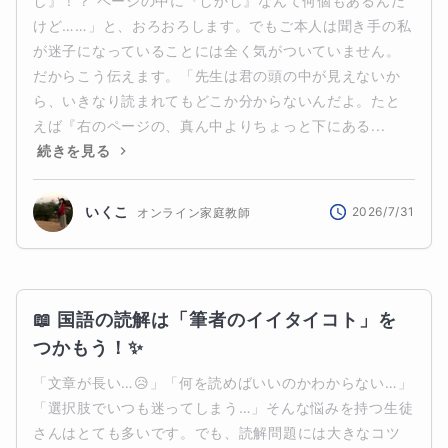
し』！？ ページの中に『しかし』なんて何個もあるんだ
けど……」と、おろおろします。でもご本人は聞き手の私
が迷子になっていることには全く気がついていません。
だからこう伝えます。「先生は君の頭の中が見えないか
ら、いきなり読まれてもどこか分からないんだよ。たと
えば『右のページの、真ん中よりちょっと下にある...
続きを見る
いくこ
2026/7/31
オンライン家庭教師
📖 国語の読解は「筆者のイイタイコト」を
つかもう！✨
「文章が長い…😥」「何を読めばいいのかわからない…」
「選択肢でいつも迷ってしまう…」そんな悩みを持つ生徒
さんはとても多いです。でも、読解問題には大きなコツ