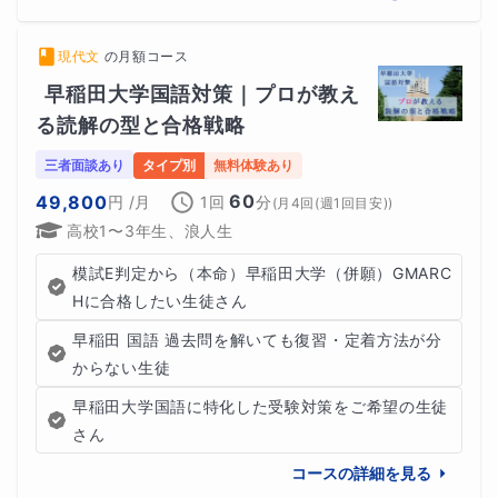
現代文
の
月額コース
早稲田大学国語対策｜プロが教え
る読解の型と合格戦略
三者面談あり
タイプ別
無料体験あり
60
49,800
円
/月
1回
分
(
月4回(週1回目安)
)
高校1〜3年生、浪人生
模試E判定から（本命）早稲田大学（併願）GMARC
Hに合格したい生徒さん
早稲田 国語 過去問を解いても復習・定着方法が分
からない生徒
早稲田大学国語に特化した受験対策をご希望の生徒
さん
コースの詳細を見る