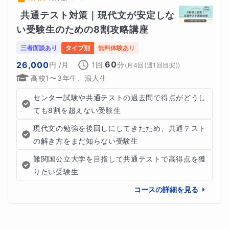
共通テスト対策｜現代文が安定しな
い受験生のための8割攻略講座
三者面談あり
タイプ別
無料体験あり
60
26,000
円
/月
1回
分
(
月4回(週1回目安)
)
高校1〜3年生、浪人生
センター試験や共通テストの過去問で得点がどうし
ても8割を超えない受験生
現代文の勉強を後回しにしてきたため、共通テスト
の解き方をまだ知らない受験生
難関国公立大学を目指して共通テストで高得点を獲
りたい受験生
コースの詳細を見る