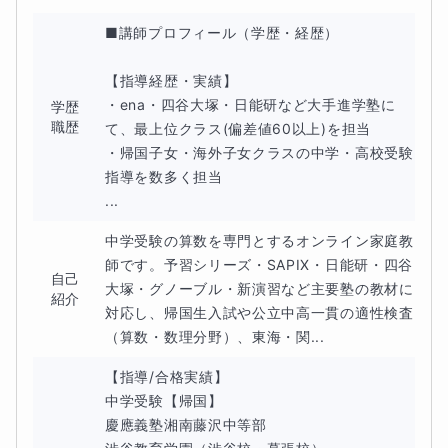
■講師プロフィール（学歴・経歴）

【指導経歴・実績】

・ena・四谷大塚・日能研など大手進学塾に
学歴
職歴
て、最上位クラス(偏差値60以上)を担当

・帰国子女・海外子女クラスの中学・高校受験
指導を数多く担当

...
中学受験の算数を専門とするオンライン家庭教
師です。予習シリーズ・SAPIX・日能研・四谷
自己
大塚・グノーブル・新演習など主要塾の教材に
紹介
対応し、帰国生入試や公立中高一貫の適性検査
（算数・数理分野）、東海・関...
【指導/合格実績】

中学受験【帰国】

慶應義塾湘南藤沢中等部
