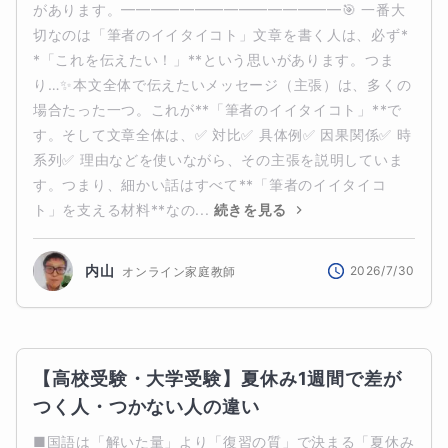
があります。━━━━━━━━━━━━━━━🎯 一番大
切なのは「筆者のイイタイコト」文章を書く人は、必ず*
*「これを伝えたい！」**という思いがあります。つま
り…✨本文全体で伝えたいメッセージ（主張）は、多くの
場合たった一つ。これが**「筆者のイイタイコト」**で
す。そして文章全体は、✅ 対比✅ 具体例✅ 因果関係✅ 時
系列✅ 理由などを使いながら、その主張を説明していま
す。つまり、細かい話はすべて**「筆者のイイタイコ
ト」を支える材料**なの...
続きを見る
内山
2026/7/30
オンライン家庭教師
【高校受験・大学受験】夏休み1週間で差が
つく人・つかない人の違い
■国語は「解いた量」より「復習の質」で決まる「夏休み