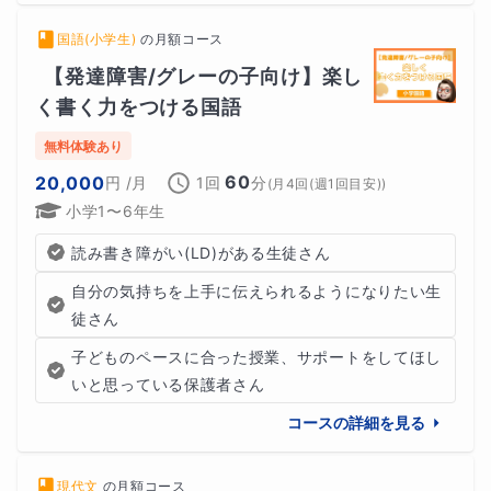
国語(小学生)
の
月額コース
【発達障害/グレーの子向け】楽し
く書く力をつける国語
無料体験あり
60
20,000
円
/月
1回
分
(
月4回(週1回目安)
)
小学1〜6年生
読み書き障がい(LD)がある生徒さん
自分の気持ちを上手に伝えられるようになりたい生
徒さん
子どものペースに合った授業、サポートをしてほし
いと思っている保護者さん
コースの詳細を見る
現代文
の
月額コース