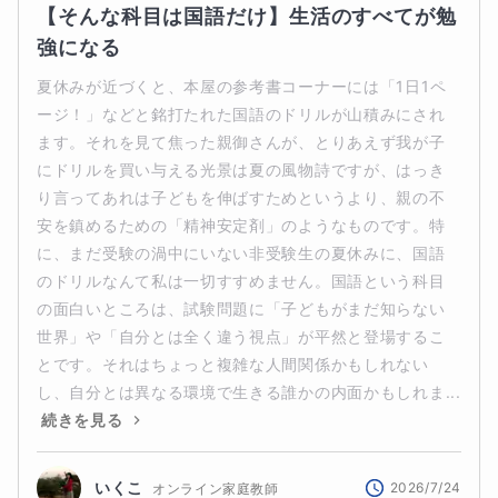
【そんな科目は国語だけ】生活のすべてが勉
強になる
夏休みが近づくと、本屋の参考書コーナーには「1日1ペ
ージ！」などと銘打たれた国語のドリルが山積みにされ
ます。それを見て焦った親御さんが、とりあえず我が子
にドリルを買い与える光景は夏の風物詩ですが、はっき
り言ってあれは子どもを伸ばすためというより、親の不
安を鎮めるための「精神安定剤」のようなものです。特
に、まだ受験の渦中にいない非受験生の夏休みに、国語
のドリルなんて私は一切すすめません。国語という科目
の面白いところは、試験問題に「子どもがまだ知らない
世界」や「自分とは全く違う視点」が平然と登場するこ
とです。それはちょっと複雑な人間関係かもしれない
し、自分とは異なる環境で生きる誰かの内面かもしれま...
続きを見る
いくこ
2026/7/24
オンライン家庭教師