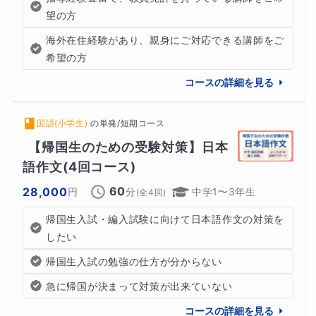
望の方
海外在住経験があり、親身にご対応できる講師をご
希望の方
コースの詳細を見る
国語(小学生)
の
単発/短期コース
【帰国生のための受験対策】日本
語作文(4回コース)
60
28,000
円
分
中学1〜3年生
(全
4
回)
帰国生入試・編入試験に向けて日本語作文の対策を
したい
帰国生入試の勉強の仕方が分からない
急に帰国が決まって対策が出来ていない
コースの詳細を見る