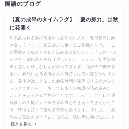
国語
のブログ
【夏の成果のタイムラグ】「夏の努力」は秋
に花開く
熱気あふれる夏の現場から夏休みに入り、連日指導に向
き合っています。画面越しに接するご家庭からは、「こ
の夏休みになんとかして詰め込まないと！」「この1〜2
ヶ月で一気に遅れを取り戻したい！」という、切実な熱
量と焦りがひしひしと伝わってきます。我が子の将来を
思い、必死になる親御さんの気持ちは痛いほど分かりま
す。夏休みはまとまった勉強時間が確保できる大きなチ
ャンスですから、「少しでも多くの知識を詰め込みた
い」と考えるのも当然のことです。しかし、こうして連
日多くの生徒さんや保護者の方と向き合ってきたからこ
そ、確信を持って言える事実があります。それは、「夏
休みで完結させようとするほど、秋以降に伸び悩む」と...
続きを見る