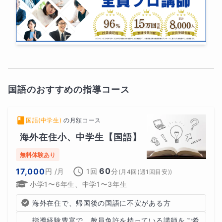
国語のおすすめの指導コース
国語(中学生)
の
月額コース
海外在住小、中学生【国語】
無料体験あり
60
17,000
円
/月
1回
分
(
月4回(週1回目安)
)
小学1〜6年生、中学1〜3年生
海外在住で、帰国後の国語に不安がある方
指導経験豊富で、教員免許を持っている講師をご希