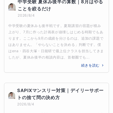
中学受験 夏休み後半の算数｜8月はやる
ことを絞るだけ
2026/8/4
中学受験の夏休みも後半戦です。夏期講習の宿題が積み
上がり、7月に作った計画表が崩壊しはじめる時期でもあ
ります。ここから9月の成績を分けるのは、追加の課題で
はありません。「やらないことを決める」判断です。僕
はena・四谷大塚・日能研で最上位クラスを担当してきま
したが、夏休み後半の相談内容は、首都圏でも...
続きを読む
SAPIXマンスリー対策｜デイリーサポー
トの捨て問の決め方
2026/8/4