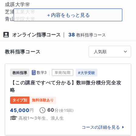
きるか」と問いかけ、思考の筋力を鍛えていきます。

成蹊大学🌸

芝浦工業大🌸

＋内容をもっと見る
そして最後に、定期的な振り返りで「自分が今週でき
青山学院大🌸

るようになったこと」を言語化させ、自信と達成感を
中央大🌸

積み上げていきます。この一貫した流れにより、計算
武蔵野大🌸

オンライン指導コース
38
|
教科指導コース
力だけでなく、読解力・論理力・説明力までもが養わ
日本女子大🌸

れ、入試の記述式問題にも対応できる真の基礎力が身
西南学院大🌸

教科指導コース
人気順
につきます。

【高校受験】

✅ 他の講師とは一線を画す5つの強み

公立高校🌸

｜
数学3
単発/短期
教科指導
#
大学受験
【この講座ですべて分かる】数Ⅲ微分積分完全攻
「基礎を深掘る」思考訓練 —— 基礎を“簡単なこと”で
【中学受験】

略
終わらせず、応用に直結する本質理解へ

早稲田佐賀中🌸

言語化を軸にした対話型授業 —— 生徒自身の言葉で説
明大中野中🌸

タイプ別
無料体験あり
明できるまで、丁寧に寄り添います

青山学院中🌸

60
45,000
円
分
(全
15
回)
質を厳選した演習 —— 解きっぱなしを排除し、「なぜ
法政第二中🌸

高校1〜3年生、浪人生
その解法か？」まで掘り下げる

成城中🌸

24時間365日の質問対応 —— わからないを翌日まで
コースの詳細を見る
日本学園中🌸

持ち越さない仕組みで理解を即時解消

三田国際中🌸
