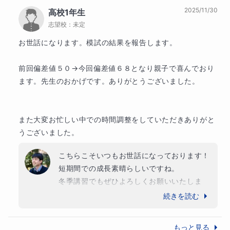
ていた姿は大変素晴らしかったと思います。

2025/11/30
高校1年生
限られた時間の中で焦りや不安もあったかと
志望校：
未定
思いますが、私のご指導に対し、毎回本当に
真剣に取り組んでくださいました。

お世話になります。模試の結果を報告します。　　　　　
ご希望された結果に届かなかったことについ
前回偏差値５０→今回偏差値６８となり親子で喜んでおり
て、「家庭の責任」「実力不足」とご自身た
ます。先生のおかげです。ありがとうございました。　　
ちを責められていらっしゃいますが、どうか
ご自身を責めないでください。極度の緊張や
プレッシャーの中で本番の席に座り、最後ま
また大変お忙しい中での時間調整をしていただきありがと
で戦い抜いたご経験は、間違いなく娘様の今
うございました。
後の人生において大きな糧になると確信して
おります。

こちらこそいつもお世話になっております！

短期間での成長素晴らしいですね。

また、不測の事態に備えた併願校のお声掛け
冬季講習でもぜひよろしくお願いいたしま
についても、そのように温かく受け取ってい
す！
続きを読む
ただけて大変救われる思いです。

もっと見る