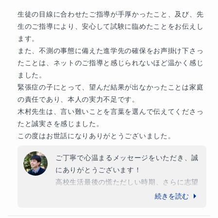
いほどの喜びです。入試直前の3ヶ月間で大
生徒の目線に合わせたご指導が手厚かったこと、及び、先
きく学力を伸ばすことができたのは、息子様
生のご指導により、安心して試験に臨めたことをお伝えし
が毎回の授業に真剣に取り組み、お伝えした
ます。

ことを素直に吸収して、ご自身でコツコツと
また、不測の事態に備えた進学先の確保をお声掛け下さっ
努力を積み重ねたからこそ達成できたもので
たことは、ネットのご指導と感じられないほど温かく感じ
す。本当によく頑張りましたね。

ました。

緊張症の子にとって、望んだ結果が出なかったことは家庭
秋の時点からの大きな壁を乗り越えて掴み取
の責任であり、本人の実力不足です。

ったこの成功体験は、これから始まる大学生
木村先生は、言い難いことを言葉を選んで伝えてくださっ
活、そしてその先の人生においても、必ず息
たと誠実さを感じました。

子様を支える大きな自信になるはずです。

この度はお世話になりありがとうございました。
春からの新しい環境でのさらなるご活躍を、
ご丁寧で心温まるメッセージをいただき、誠
心より応援しております。

にありがとうございます！

本当にありがとうございました！
高校生活最後の慌ただしい時期、さらに志望
校変更に伴うご負担も大きい中で、最後まで
続きを読む
決して逃げずに課題や苦手科目に向き合われ