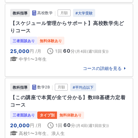
慶應義塾中等部
早稲田中学校
・バイオリン、ピアノ

両方とも6歳から継続してきました。大学ではオーケス
｜
高校数学
月額
教科指導
#
大学受験
難関校
トラに所属しておりました。

巣鴨中学校
早稲田大学高等学院中学部
慶應義塾普通部
【スケジュール管理からサポート】高校数学先ど
学生の頃は、勉強の合間に休憩として弾いておりまし
りコース
た。楽器に触れることで、心身ともにリラックスでき
他
7
校
すべて見る
るため、今でも続けています。

三者面談あり
無料体験あり
・読書

60
25,000
円
/月
1回
分
(
月4回(週1回目安)
)
毎日一冊は必ず本を読むようにしています。

中学1〜3年生
・散歩

コースの詳細を見る
散歩は休日に行うようにしています。散歩をすると、
外の空気や自然にも触れることができ、とても有意義
です。
｜
数学2B
月額
教科指導
#
平均点以下
【この講座で本質が全て分かる】数ⅡB基礎力定着
学歴
コース
【学歴】

三者面談あり
タイプ別
無料体験あり
2013年　私立成城中学卒業

60
20,000
円
/月
1回
分
(
月4回(週1回目安)
)
2016年　私立成城高校卒業

高校1〜3年生、浪人生
2021年　早稲田大学先進理工学部応用物理学科卒業
