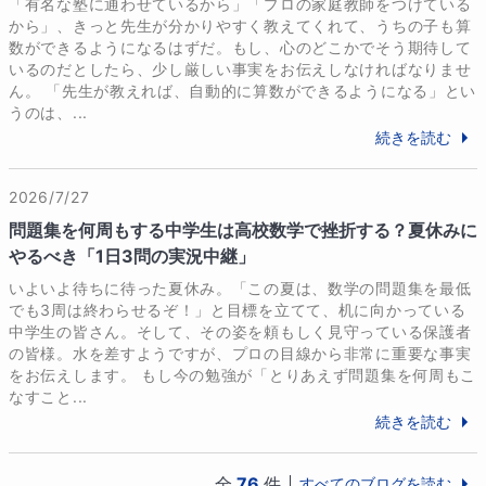
「有名な塾に通わせているから」「プロの家庭教師をつけている
から」、きっと先生が分かりやすく教えてくれて、うちの子も算
数ができるようになるはずだ。もし、心のどこかでそう期待して
いるのだとしたら、少し厳しい事実をお伝えしなければなりませ
ん。 「先生が教えれば、自動的に算数ができるようになる」とい
うのは、...
続きを読む
2026/7/27
問題集を何周もする中学生は高校数学で挫折する？夏休みに
やるべき「1日3問の実況中継」
いよいよ待ちに待った夏休み。「この夏は、数学の問題集を最低
でも3周は終わらせるぞ！」と目標を立てて、机に向かっている
中学生の皆さん。そして、その姿を頼もしく見守っている保護者
の皆様。水を差すようですが、プロの目線から非常に重要な事実
をお伝えします。 もし今の勉強が「とりあえず問題集を何周もこ
なすこと...
続きを読む
全
76
件
すべてのブログを読む