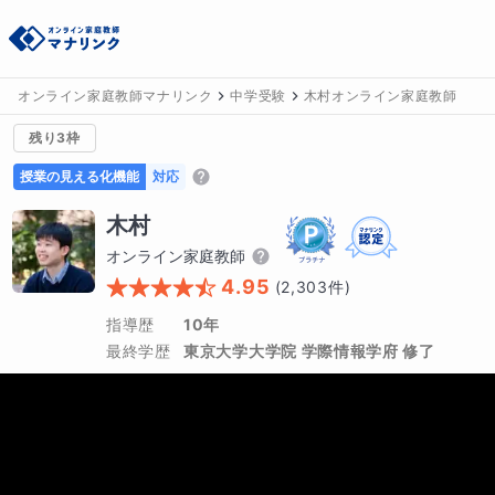
オンライン家庭教師マナリンク
中学受験
木村オンライン家庭教師
残り3枠
授業の見える化機能
対応
木村
オンライン家庭教師
4.95
(
2,303
件)
指導歴
10年
最終学歴
東京大学大学院 学際情報学府 修了