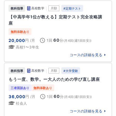
完全個別設計の学習戦略 —— 弱点・志望校・性格まで
専修大松戸中🌸

｜
高校数学
月額
教科指導
#
定期テスト
加味して“勝てる計画”を設計

【中高学年1位が教える】定期テスト完全攻略講
✅ こんな方に最適な指導です

上記以外にも多くの生徒が偏差値を大幅に向上させ、
座
・「どこから崩れたのか分からない」状態で困ってい
志望校への合格を果たしています！
る方

無料体験あり
大学
・応用問題になると歯が立たない、でも基礎はできて
60
20,000
円
/月
1回
分
(
月4回(週1回目安)
)
難関国公立大学
いるつもりの方

高校1〜3年生
・基礎から受験レベルまで、本気で成績を伸ばしたい
東京大学
東京工業大学
名古屋大学
京都大学
方

コースの詳細を見る
大阪大学
・一人で勉強していても不安や焦りが消えない方

他
11
校
すべて見る
｜
高校数学
月額
教科指導
#
大学受験
数学が苦手でも、理解の根っこから整えていけば、必
高校
ず“できる”に変わります。【基礎力強化メソッド】
もう一度、数学。ー大人のための学び直し講座
難関国公立高校
は、そのための最短ルートです。あなたの“わからな
三者面談あり
無料体験あり
東京学芸大学附属高等学校
東京都立戸山高等学校
い”を“わかる”に、“わかる”を“使える”に変えるお手伝
東京都立八王子東高等学校
東京都立立川高等学校
60
36,000
円
/月
1回
分
(
月4回(週1回目安)
)
いを、ぜひ私にさせてください。
社会人
中学校
コースの詳細を見る
最難関校
趣味