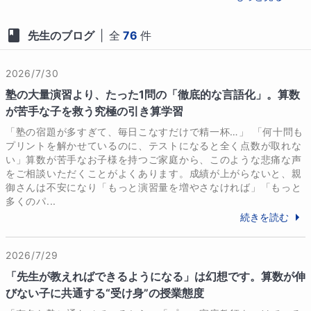
この度は、私を信頼して娘様のご指導をお任
せいただき、本当にありがとうございまし
先生のブログ
|
全
76
件
た。娘様が春からの新しい環境で、大きく羽
ばたかれることを心より応援しております。
2026/7/30
塾の大量演習より、たった1問の「徹底的な言語化」。算数
が苦手な子を救う究極の引き算学習
「塾の宿題が多すぎて、毎日こなすだけで精一杯…」 「何十問も
プリントを解かせているのに、テストになると全く点数が取れな
い」算数が苦手なお子様を持つご家庭から、このような悲痛な声
をご相談いただくことがよくあります。成績が上がらないと、親
御さんは不安になり「もっと演習量を増やさなければ」「もっと
多くのパ...
続きを読む
2026/7/29
「先生が教えればできるようになる」は幻想です。算数が伸
びない子に共通する“受け身”の授業態度