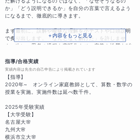
だ解けるようになるのではなく、「なぜそうなるの
か」「どう説明できるか」を自分の言葉で言えるよう
になるまで、徹底的に導きます。

まず最初に、誤解や曖昧な理解を小テストや口頭説明
＋内容をもっと見る
で炙り出します。「なんとなく解けた」を許しませ
ん。次に、思考の過程を言語化させ、定義や性質を“自
分の言葉”で語れるようにします。その過程で、論理の
ズレや思考の抜けが明確になります。

指導/合格実績
実績内容は先生の自己申告により掲載されています
さらに、間違えた問題はそのまま放置せず、「なぜ間
【指導】

違えたか」「どう直すか」を一緒に分析し、生徒自身
2020年~　オンライン家庭教師として、算数・数学の
に再び説明してもらうことで深く定着させます。この
授業を実施。実施件数は延べ数千件。

サイクルを通じて、基礎の理解は“見せかけの知識”で
はなく、“応用可能な武器”へと変わります。

2025年受験実績

【大学受験】

また、演習では一見シンプルながら奥深い基礎問題を
名古屋大🌸

厳選。単に公式を使わせるのではなく、「この場面で
九州大🌸

はなぜこの考え方が有効か」「図や言葉でどう整理で
横浜市立大🌸
