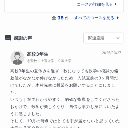
2023年　東京大学学際情報学府卒業

コースの詳細を見る
【免許・資格】

全
38
件
すべてのコースを見る
高等学校教諭一種免許状(数学)、数学検定1級、統計検
定準1級
感謝の声
関連度順
2026/03/27
高校3年生
志望校：
上智大学、立教大学
高校3年生の夏休みを過ぎ、秋になっても数学の模試の偏
差値がなかなか伸びなかったため、入試直前の3ヶ月間だ
けでしたが、木村先生に授業をお願いすることにしまし
た。

いつも丁寧でわかりやすく、的確な指導をしてくださった
おかげで、数学が楽しくなり、自信も学力も身についたよ
うに感じました。

そして、10月の時点ではとても手が届かないと思っていた
大学に見事合格することができました。
