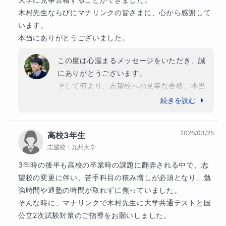
木村先生ならびにマナリンクの皆さまに、心から感謝して
います。

本当にありがとうございました。
この度は心温まるメッセージをいただき、誠
にありがとうございます。

そして何より、志望校への見事な合格、本当
におめでとうございます！私も自分のことの
続きを読む
ように嬉しく、胸がいっぱいです。

2026/03/25
高校3年生
高校3年生の秋という、受験に対する焦りや
志望校：
九州大学
プレッシャーが最も大きくなる時期からのス
タートでしたが、最後まで決して諦めずに数
3年時の後半も高校の卒業時の課題に翻弄される中で、志
学と向き合った結果が見事に実を結びました
望校の変更に伴い、苦手科目の積み増しが必須となり、勉
ね。

強時間や通塾の時間が取れずに焦っていました。

そんな時に、マナリンクで木村先生に大学共通テストと国
「数学が楽しくなり、自信がついた」という
公立2次試験対策のご指導をお願いしました。

お言葉は、指導にあたる者としてこれ以上な